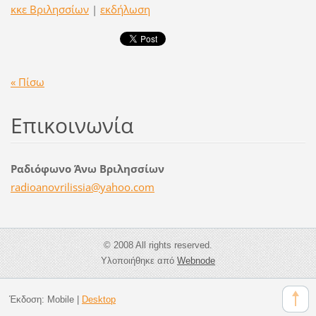
κκε Βριλησσίων
|
εκδήλωση
« Πίσω
Επικοινωνία
Ραδιόφωνο Άνω Βριλησσίων
radioano
vrilissi
a@yahoo.
com
© 2008 All rights reserved.
Υλοποιήθηκε από
Webnode
Έκδοση:
Mobile
|
Desktop