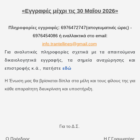
«Εγγραφές μέχρι τις 30 Μαΐου 2026»
Πληροφορίες εγγραφές:
6976472747(απογευματινές ώρες) -
6976454086 ή εναλλακτικά στο email:
info.trantellines@gmail.com
Για αναλυτικές πληροφορίες σχετικά με τα απαιτούμενα
δικαιολογητικά εγγραφής, τα σημεία αναχώρησης και
επιστροφής κ.ά., πατήστε
εδώ
Η Ένωση μας θα βρίσκεται δίπλα στα μέλη και τους φίλους της για
κάθε απαραίτητη διευκρίνιση και υποστήριξη.
Για το Δ.Σ.
Ο Πρόεδρος Η Γ.Γραμματέας