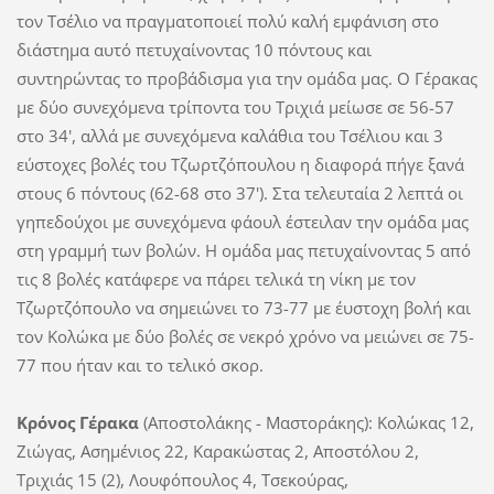
τον Τσέλιο να πραγματοποιεί πολύ καλή εμφάνιση στο
διάστημα αυτό πετυχαίνοντας 10 πόντους και
συντηρώντας το προβάδισμα για την ομάδα μας. Ο Γέρακας
με δύο συνεχόμενα τρίποντα του Τριχιά μείωσε σε 56-57
στο 34', αλλά με συνεχόμενα καλάθια του Τσέλιου και 3
εύστοχες βολές του Τζωρτζόπουλου η διαφορά πήγε ξανά
στους 6 πόντους (62-68 στο 37'). Στα τελευταία 2 λεπτά οι
γηπεδούχοι με συνεχόμενα φάουλ έστειλαν την ομάδα μας
στη γραμμή των βολών. Η ομάδα μας πετυχαίνοντας 5 από
τις 8 βολές κατάφερε να πάρει τελικά τη νίκη με τον
Τζωρτζόπουλο να σημειώνει το 73-77 με έυστοχη βολή και
τον Κολώκα με δύο βολές σε νεκρό χρόνο να μειώνει σε 75-
77 που ήταν και το τελικό σκορ.
Κρόνος Γέρακα
(Αποστολάκης - Μαστοράκης): Κολώκας 12,
Ζιώγας, Ασημένιος 22, Καρακώστας 2, Αποστόλου 2,
Τριχιάς 15 (2), Λουφόπουλος 4, Τσεκούρας,