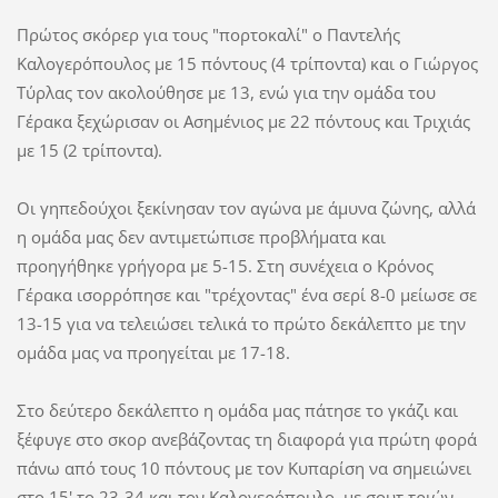
Πρώτος σκόρερ για τους "πορτοκαλί" ο Παντελής
Καλογερόπουλος με 15 πόντους (4 τρίποντα) και ο Γιώργος
Τύρλας τον ακολούθησε με 13, ενώ για την ομάδα του
Γέρακα ξεχώρισαν οι Ασημένιος με 22 πόντους και Τριχιάς
με 15 (2 τρίποντα).
Οι γηπεδούχοι ξεκίνησαν τον αγώνα με άμυνα ζώνης, αλλά
η ομάδα μας δεν αντιμετώπισε προβλήματα και
προηγήθηκε γρήγορα με 5-15. Στη συνέχεια ο Κρόνος
Γέρακα ισορρόπησε και "τρέχοντας" ένα σερί 8-0 μείωσε σε
13-15 για να τελειώσει τελικά το πρώτο δεκάλεπτο με την
ομάδα μας να προηγείται με 17-18.
Στο δεύτερο δεκάλεπτο η ομάδα μας πάτησε το γκάζι και
ξέφυγε στο σκορ ανεβάζοντας τη διαφορά για πρώτη φορά
πάνω από τους 10 πόντους με τον Κυπαρίση να σημειώνει
στο 15' το 23-34 και τον Καλογερόπουλο, με σουτ τριών