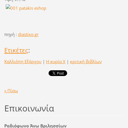
πηγή :
diastixo.gr
Ετικέτες
:
Καλλιόπη Εξάρχου
|
Η κυρία Χ
|
κριτική βιβλίων
« Πίσω
Επικοινωνία
Ραδιόφωνο Άνω Βριλησσίων