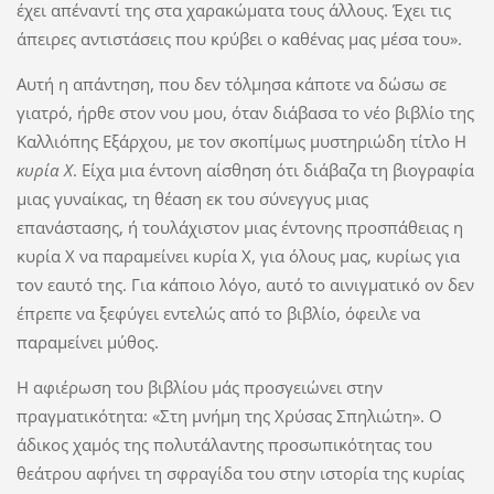
έχει απέναντί της στα χαρακώματα τους άλλους. Έχει τις
άπειρες αντιστάσεις που κρύβει ο καθένας μας μέσα του».
Αυτή η απάντηση, που δεν τόλμησα κάποτε να δώσω σε
γιατρό, ήρθε στον νου μου, όταν διάβασα το νέο βιβλίο της
Καλλιόπης Εξάρχου, με τον σκοπίμως μυστηριώδη τίτλο Η
κυρία Χ
. Είχα μια έντονη αίσθηση ότι διάβαζα τη βιογραφία
μιας γυναίκας, τη θέαση εκ του σύνεγγυς μιας
επανάστασης, ή τουλάχιστον μιας έντονης προσπάθειας η
κυρία Χ να παραμείνει κυρία Χ, για όλους μας, κυρίως για
τον εαυτό της. Για κάποιο λόγο, αυτό το αινιγματικό ον δεν
έπρεπε να ξεφύγει εντελώς από το βιβλίο, όφειλε να
παραμείνει μύθος.
Η αφιέρωση του βιβλίου μάς προσγειώνει στην
πραγματικότητα: «Στη μνήμη της Χρύσας Σπηλιώτη». Ο
άδικος χαμός της πολυτάλαντης προσωπικότητας του
θεάτρου αφήνει τη σφραγίδα του στην ιστορία της κυρίας