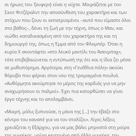
οι ήρωες του
Τρυφερή είναι η νύχτα
. Μοιράζεται με τον
Σκοτ Φιτζέραλντ την αποσύνθεση του χαρακτήρα και των
στόχων που ζουν οι εκπατρισμένοι –αυτό που είμαστε όλοι
στο βάθος–, δένει τη ζωή με την τέχνη, όπως ο Μαν, και
νιώθει καταδικασμένη από τον χαρακτήρα της και τη
δημιουργό της, όπως η Έμμα από τον Φλομπέρ. Όταν η
κυρία Χ σκοντάφτει «στο λευκό μαντίλι του Άσενμπαχ»,
τότε επιβεβαιώνεται η εντύπωσή της ότι και η ίδια ζει μέσα
σε μυθιστόρημα. Αργότερα, στη «Γενέθλια πόλη» ακούει
θόρυβο που φέρνει στον νου της τρομαγμένα πουλιά.
«Αυθόρμητα ακούμπησε το μέρος της καρδιάς για να μην
αναχωρήσουν οι παλμοί». Έχει πια κατορθώσει να γίνει
έργο τέχνης και το απολαμβάνει.
«Μικρή, μόλις ξυπνούσε, η μάνα της […] την έβαζε στο
κέντρο του καναπέ για να τον στολίζει». Λίγες λέξεις
χρειάζεται η Εξάρχου, για να μας βάλει μπροστά στη μοίρα
της γυναίκας, μοίρα κεντημένη από άλλη γυναίκα, την