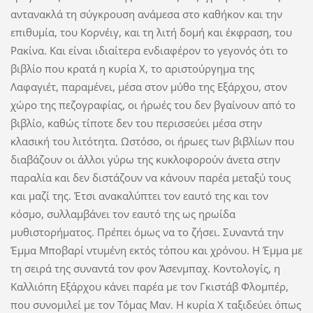
αντανακλά τη σύγκρουση ανάμεσα στο καθήκον και την
επιθυμία, του Κορνέιγ, και τη λιτή δομή και έκφραση, του
Ρακίνα. Και είναι ιδιαίτερα ενδιαφέρον το γεγονός ότι το
βιβλίο που κρατά η κυρία Χ, το αριστούργημα της
Λαφαγιέτ, παραμένει, μέσα στον μύθο της Εξάρχου, στον
χώρο της πεζογραφίας, οι ήρωές του δεν βγαίνουν από το
βιβλίο, καθώς τίποτε δεν του περισσεύει μέσα στην
κλασική του λιτότητα. Ωστόσο, οι ήρωες των βιβλίων που
διαβάζουν οι άλλοι γύρω της κυκλοφορούν άνετα στην
παραλία και δεν διστάζουν να κάνουν παρέα μεταξύ τους
και μαζί της. Έτσι ανακαλύπτει τον εαυτό της και τον
κόσμο, συλλαμβάνει τον εαυτό της ως ηρωίδα
μυθιστορήματος. Πρέπει όμως να το ζήσει. Συναντά την
Έμμα Μποβαρί ντυμένη εκτός τόπου και χρόνου. Η Έμμα με
τη σειρά της συναντά τον φον Άσενμπαχ. Κοντολογίς, η
Καλλιόπη Εξάρχου κάνει παρέα με τον Γκιστάβ Φλομπέρ,
που συνομιλεί με τον Τόμας Μαν. Η κυρία Χ ταξιδεύει όπως