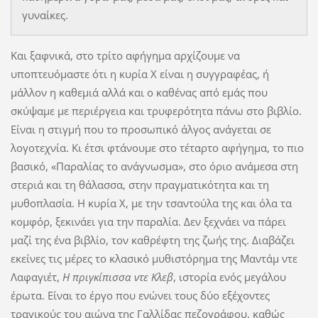
γυναίκες.
Και ξαφνικά, στο τρίτο αφήγημα αρχίζουμε να
υποπτευόμαστε ότι η κυρία Χ είναι η συγγραφέας, ή
μάλλον η καθεμιά αλλά και ο καθένας από εμάς που
σκύψαμε με περιέργεια και τρυφερότητα πάνω στο βιβλίο.
Είναι η στιγμή που το προσωπικό άλγος ανάγεται σε
λογοτεχνία. Κι έτσι φτάνουμε στο τέταρτο αφήγημα, το πιο
βασικό, «Παραλίας το ανάγνωσμα», στο όριο ανάμεσα στη
στεριά και τη θάλασσα, στην πραγματικότητα και τη
μυθοπλασία. Η κυρία Χ, με την τσαντούλα της και όλα τα
κομφόρ, ξεκινάει για την παραλία. Δεν ξεχνάει να πάρει
μαζί της ένα βιβλίο, τον καθρέφτη της ζωής της. Διαβάζει
εκείνες τις μέρες το κλασικό μυθιστόρημα της Μαντάμ ντε
Λαφαγιέτ,
Η πριγκίπισσα ντε Κλεβ
, ιστορία ενός μεγάλου
έρωτα. Είναι το έργο που ενώνει τους δύο εξέχοντες
τραγικούς του αιώνα της Γαλλίδας πεζογράφου, καθώς