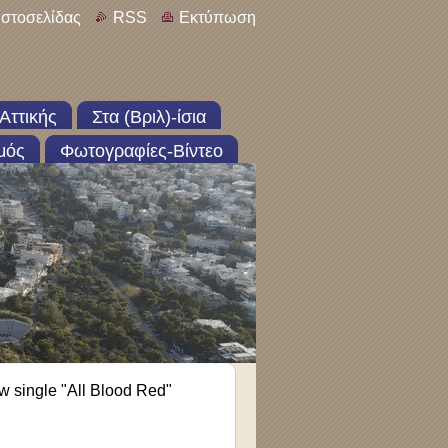
ιστοσελίδας
RSS
Εκτύπωση
Αττικής
Στα (Βριλ)-ίσια
μός
Φωτογραφίες-Βίντεο
ew single "All Blood Red"