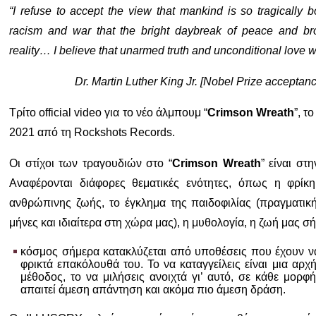
“I refuse to accept the view that mankind is so tragically b
racism and war that the bright daybreak of peace and b
reality… I believe that unarmed truth and unconditional love wil
Dr. Martin Luther King Jr. [Nobel Prize acceptan
Τρίτο official video για το νέο άλμπουμ “
Crimson Wreath
”, τ
2021 από τη Rockshots Records.
Οι στίχοι των τραγουδιών στο “
Crimson Wreath
” είναι στ
Αναφέρονται διάφορες θεματικές ενότητες, όπως η φρίκ
ανθρώπινης ζωής, το έγκλημα της παιδοφιλίας (πραγματική
μήνες και ιδιαίτερα στη χώρα μας), η μυθολογία, η ζωή μας σ
κόσμος σήμερα κατακλύζεται από υποθέσεις που έχουν να
φρικτά επακόλουθά του. Το να καταγγείλεις είναι μια αρχή
μέθοδος, το να μιλήσεις ανοιχτά γι’ αυτό, σε κάθε μορφ
απαιτεί άμεση απάντηση και ακόμα πιο άμεση δράση.