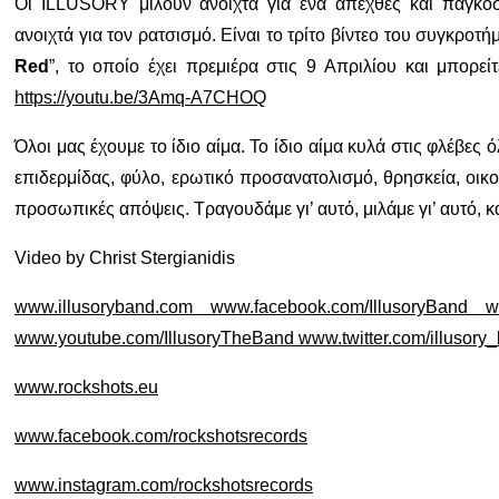
Οι ILLUSORY μιλούν ανοιχτά για ένα απεχθές και παγκόσ
ανοιχτά για τον ρατσισμό. Είναι το τρίτο βίντεο του συγκροτήμ
Red
”, το οποίο έχει πρεμιέρα στις 9 Απριλίου και μπορε
https://youtu.be/3Amq-A7CHOQ
Όλοι μας έχουμε το ίδιο αίμα. Το ίδιο αίμα κυλά στις φλέβε
επιδερμίδας, φύλο, ερωτικό προσανατολισμό, θρησκεία, οικ
προσωπικές απόψεις. Τραγουδάμε γι’ αυτό, μιλάμε γι’ αυτό, κά
Video by Christ Stergianidis
www.illusoryband.com www.facebook.com/IllusoryBand ww
www.youtube.com/IllusoryTheBand www.twitter.com/illusory
www.rockshots.eu
www.facebook.com/rockshotsrecords
www.instagram.com/rockshotsrecords