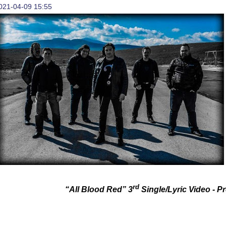
021-04-09 15:55
rd
“All Blood Red” 3
Single/Lyric Video - P