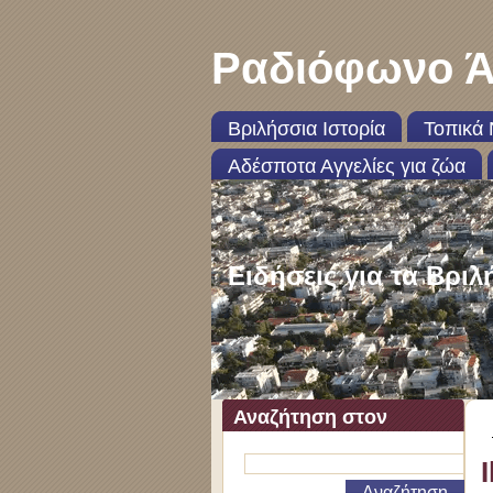
Ραδιόφωνο Ά
Βριλήσσια Ιστορία
Τοπικά 
Αδέσποτα Αγγελίες για ζώα
Ειδήσεις για τα Βριλ
Αναζήτηση στον
ιστότοπο