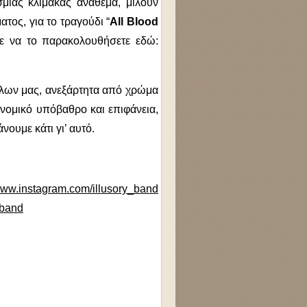
μιας κλίμακας ανάθεμα, μιλούν
ατος, για το τραγούδι “
All Blood
ίτε να το παρακολουθήσετε εδώ:
ς όλων μας, ανεξάρτητα από χρώμα
ονομικό υπόβαθρο και επιφάνεια,
νουμε κάτι γι’ αυτό.
w.instagram.com/illusory_band
_band