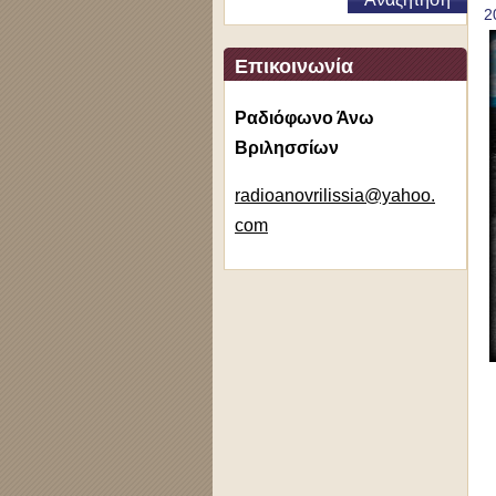
2
Επικοινωνία
Ραδιόφωνο Άνω
Βριλησσίων
radioano
vrilissi
a@yahoo.
com