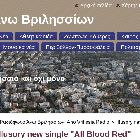
Αρχική σελίδα
Χάρτης 
νω Βριλησσίων
Νέα
Αθλητικά Νέα
Ζωντανές Κάμερες
Καιρός 
Μουσικά νέα
Περιβάλλον-Πυρασφάλεια
Πολιτισ
ήσσια και όχι μόνο
Ραδιόφωνο Άνω Βριλησσίων, Ano Vrilissia Radio
>
Illusory n
Illusory new single "All Blood Red"