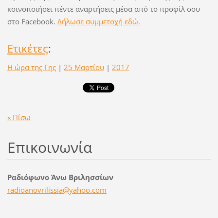
κοινοποιήσει πέντε αναρτήσεις μέσα από το προφίλ σου
στο Facebook.
Δήλωσε συμμετοχή εδώ.
Ετικέτες
:
Η ώρα της Γης
|
25 Μαρτίου
|
2017
« Πίσω
Επικοινωνία
Ραδιόφωνο Άνω Βριλησσίων
radioano
vrilissi
a@yahoo.
com