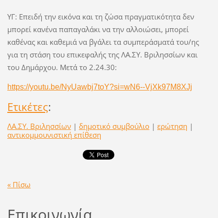
ΥΓ: Επειδή την εικόνα και τη ζώσα πραγματικότητα δεν
μπορεί κανένα παπαγαλάκι να την αλλοιώσει, μπορεί
καθένας και καθεμιά να βγάλει τα συμπεράσματά του/ης
για τη στάση του επικεφαλής της ΛΑ.ΣΥ. Βριλησσίων και
του Δημάρχου. Μετά το 2.24.30:
https://youtu.be/NyUawbj7toY?si=wN6--VjXk97M8XJj
Ετικέτες
:
ΛΑ.ΣΥ. Βριλησσίων
|
δημοτικό συμβούλιο
|
ερώτηση
|
αντικομμουνιστική επίθεση
« Πίσω
Επικοινωνία