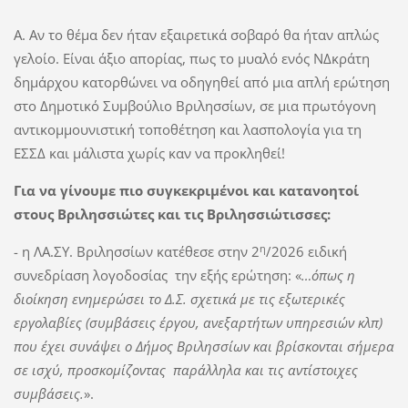
Α. Αν το θέμα δεν ήταν εξαιρετικά σοβαρό θα ήταν απλώς
γελοίο. Είναι άξιο απορίας, πως το μυαλό ενός ΝΔκράτη
δημάρχου κατορθώνει να οδηγηθεί από μια απλή ερώτηση
στο Δημοτικό Συμβούλιο Βριλησσίων, σε μια πρωτόγονη
αντικομμουνιστική τοποθέτηση και λασπολογία για τη
ΕΣΣΔ και μάλιστα χωρίς καν να προκληθεί!
Για να γίνουμε πιο συγκεκριμένοι και κατανοητοί
στους Βριλησσιώτες και τις Βριλησσιώτισσες:
η
- η ΛΑ.ΣΥ. Βριλησσίων κατέθεσε στην 2
/2026 ειδική
συνεδρίαση λογοδοσίας την εξής ερώτηση: «
…όπως η
διοίκηση ενημερώσει το Δ.Σ. σχετικά με τις εξωτερικές
εργολαβίες (συμβάσεις έργου, ανεξαρτήτων υπηρεσιών κλπ)
που έχει συνάψει ο Δήμος Βριλησσίων και βρίσκονται σήμερα
σε ισχύ, προσκομίζοντας παράλληλα και τις αντίστοιχες
συμβάσεις.
».