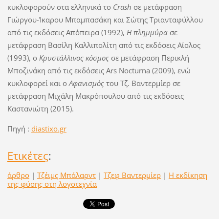
κυκλοφορούν στα ελληνικά το
Crash
σε μετάφραση
Γιώργου-Ίκαρου Μπαμπασάκη και Σώτης Τριανταφύλλου
από τις εκδόσεις Απόπειρα (1992),
Η πλημμύρα
σε
μετάφραση Βασίλη Καλλιπολίτη από τις εκδόσεις Αίολος
(1993), ο
Κρυστάλλινος κόσμος
σε μετάφραση Περικλή
Μποζινάκη από τις εκδόσεις Ars Nocturna (2009), ενώ
κυκλοφορεί και ο
Αφανισμός
του Τζ. Βαντερμίερ σε
μετάφραση Μιχάλη Μακρόπουλου από τις εκδόσεις
Καστανιώτη (2015).
Πηγή :
diastixo.gr
Ετικέτες
:
άρθρο
|
Τζέιμς Μπάλαρντ
|
Τζεφ Βαντερμίερ
|
Η εκδίκηση
της φύσης στη λογοτεχνία