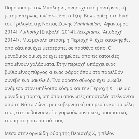
Παρόμοια με τον Μπάλαρντ, ανησυχητικά μοντέρνος –ή
μεταμοντέρνος, πλέον– είναι ο Τζεφ Βαντερμίερ στη δική
του Τριλογία της Νότιας Ζώνης (
Annihilation
, [Αφανισμός,
2014],
Authority
[Επιβολή, 2014],
Acceptance
[Αποδοχή,
2014]) . Μια μεγάλη έκταση, η Περιοχή Χ, έχει καταληφθεί
από κάτι και έχει μετατραπεί σε παρθένο τόπο. Ο
μοναδικός οικισμός έχει ερημώσει, από τις κατοικίες
απομένουν χαλάσματα. Στην περιοχή υπάρχει ένας
βυθισμένος πύργος κι ένας φάρος όπου στο παρελθόν
συνέβη ένα μακελειό. Ένα αόρατο σύνορο έχει υψωθεί
ανάμεσα στον υπόλοιπο κόσμο και την Περιοχή Χ – με μία
μοναδική πόρτα, απ’ όπου απανωτές αποστολές στέλνονται
από τη Νότια Ζώνη, μια κυβερνητική υπηρεσία, και τα μέλη
τους είτε πεθαίνουν είτε γυρνούν σαν σκιές, ουσιαστικά,
του πρότερου εαυτού τους.
Μέσα στην οργιώδη φύση της Περιοχής Χ, η πλέον