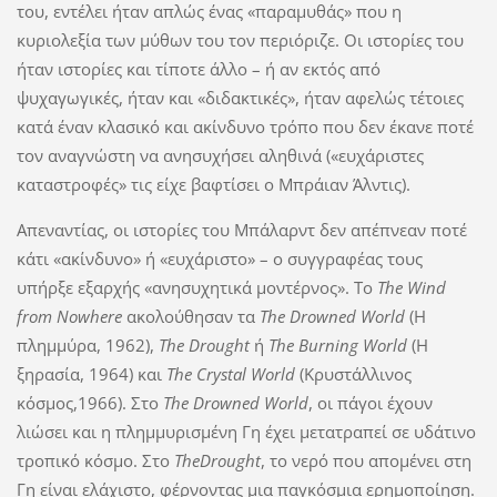
του, εντέλει ήταν απλώς ένας «παραμυθάς» που η
κυριολεξία των μύθων του τον περιόριζε. Οι ιστορίες του
ήταν ιστορίες και τίποτε άλλο – ή αν εκτός από
ψυχαγωγικές, ήταν και «διδακτικές», ήταν αφελώς τέτοιες
κατά έναν κλασικό και ακίνδυνο τρόπο που δεν έκανε ποτέ
τον αναγνώστη να ανησυχήσει αληθινά («ευχάριστες
καταστροφές» τις είχε βαφτίσει ο Μπράιαν Άλντις).
Απεναντίας, οι ιστορίες του Μπάλαρντ δεν απέπνεαν ποτέ
κάτι «ακίνδυνο» ή «ευχάριστο» – ο συγγραφέας τους
υπήρξε εξαρχής «ανησυχητικά μοντέρνος». Το
The
Wind
from
Nowhere
ακολούθησαν τα
The
Drowned
World
(Η
πλημμύρα, 1962),
The
Drought
ή
The
Burning
World
(Η
ξηρασία, 1964) και
The
Crystal
World
(Κρυστάλλινος
κόσμος,1966). Στo
The
Drowned
World
, οι πάγοι έχουν
λιώσει και η πλημμυρισμένη Γη έχει μετατραπεί σε υδάτινο
τροπικό κόσμο. Στo
The
Drought
, το νερό που απομένει στη
Γη είναι ελάχιστο, φέρνοντας μια παγκόσμια ερημοποίηση.