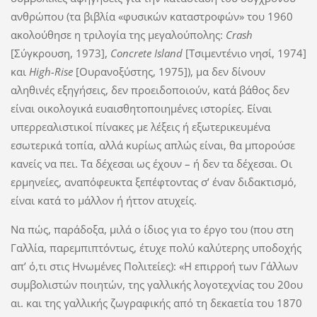
ανθρώπου (τα βιβλία «φυσικών καταστροφών» του 1960
ακολούθησε η τριλογία της μεγαλούπολης:
Crash
[Σύγκρουση, 1973],
Concrete Island
[Τσιμεντένιο νησί, 1974]
και
High-Rise
[Ουρανοξύστης, 1975]), μα δεν δίνουν
αληθινές εξηγήσεις, δεν προειδοποιούν, κατά βάθος δεν
είναι οικολογικά ευαισθητοποιημένες ιστορίες. Είναι
υπερρεαλιστικοί πίνακες με λέξεις ή εξωτερικευμένα
εσωτερικά τοπία, αλλά κυρίως απλώς είναι, θα μπορούσε
κανείς να πει. Τα δέχεσαι ως έχουν – ή δεν τα δέχεσαι. Οι
ερμηνείες, αναπόφευκτα ξεπέφτοντας σ’ έναν διδακτισμό,
είναι κατά το μάλλον ή ήττον ατυχείς.
Να πώς, παράδοξα, μιλά ο ίδιος για το έργο του (που στη
Γαλλία, παρεμπιπτόντως, έτυχε πολύ καλύτερης υποδοχής
απ’ ό,τι στις Ηνωμένες Πολιτείες): «Η επιρροή των Γάλλων
συμβολιστών ποιητών, της γαλλικής λογοτεχνίας του 20ου
αι. και της γαλλικής ζωγραφικής από τη δεκαετία του 1870