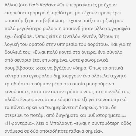
Αλλού (στο
Paris Review
): «Οι υπερρεαλιστές με έχουν
επηρεάσει τρομερά ή, ορθότερα, μου έχουν προσφέρει
υποστήριξη κι επιβεβαίωση – έχουν παίξει στη ζωή μου
πολύ μεγαλύτερο ρόλο απ’ οποιονδήποτε άλλο συγγραφέα
έχω διαβάσει. Όπως είπε ο Οντιλόν Ρεντόν, θέτουν τη
λογική του ορατού στην υπηρεσία του αοράτου». Και για τη
δουλειά του: «Είναι πολύ κοντά στα όνειρα, ένα σύνολο
από σενάρια έτσι επινοημένα, ώστε φαινομενικά
ασυμβίβαστες ιδέες να βγάζουν νόημα. Όπως τα οπτικά
κέντρα του εγκεφάλου δημιουργούν ένα ολότελα τεχνητό
τρισδιάστατο σύμπαν μέσα στο οποίο μπορούμε να
κινούμαστε, κατά τον αυτόν τρόπο ο νους, στο σύνολό του,
πλάθει έναν φανταστικό κόσμο που εξηγεί ικανοποιητικά
τα πάντα, αρκεί να “ενημερώνεται” διαρκώς. Έτσι, δε
στερεύει το ποτάμι από διηγήματα και μυθιστορήματα…»
«Η φαντασία», λέει ο Μπάλαρντ, «είναι η συντομότερη οδός
ανάμεσα σε δύο οποιαδήποτε πιθανά σημεία».