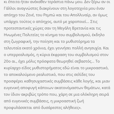
κι έπειτα ήταν ανέκαθεν τεράστια πάνω μου. Δεν ξέρω αν οι
Γάλλοι αναγνώστες διακρίνουν στη λογοτεχνία μου έναν
απόηχο του Ζενέ, του Ρεμπώ και του Απολλιναίρ, αν όμως
υπάρχει τούτος ο απόηχος, αυτό με χαροποιεί… Στις
προτεσταντικές χώρες σαν τη Μεγάλη Βρετανία και τις
Ηνωμένες Πολιτείες το κίνημα του συμβολισμού, έκδηλο
στη ζωγραφική, την ποίηση και το μυθιστόρημα τα
τελευταία εκατό χρόνια, έχει γεννήσει πολλή ανησυχία. Και
ο υπερρεαλισμός, η κύρια έκφραση του συμβολισμού στον
20ο αι., έχει μόλις πρόσφατα θεωρηθεί σεβαστός… Το
κυρίαρχο είδος μυθιστορήματος εδώ είναι το μικροαστικό,
το αποκαλούμενο ρεαλιστικό, που στις σελίδες του
προσφέρει καθησυχαστικές συμβάσεις κάθε λογής, και μιαν
ευγενική αποφυγή κάποιων ακατονόμαστων θεμάτων, κατά
τον ίδιον ακριβώς τρόπο που, χάρη σε μια ολόκληρη σειρά
από ευγενικές συμβάσεις, η μικροαστική ζωή
προφυλάσσεται από δυσάρεστες αλήθειες».