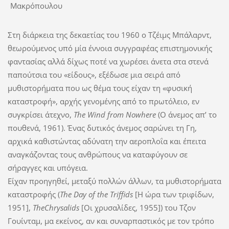
Στη διάρκεια της δεκαετίας του 1960 ο Τζέιμς Μπάλαρντ,
θεωρούμενος υπό μία έννοια συγγραφέας επιστημονικής
φαντασίας αλλά δίχως ποτέ να χωρέσει άνετα στα στενά
παπούτσια του «είδους», εξέδωσε μια σειρά από
μυθιστορήματα που ως θέμα τους είχαν τη «φυσική
καταστροφή», αρχής γενομένης από το πρωτόλειο, εν
συγκρίσει άτεχνο,
The Wind from Nowhere
(Ο άνεμος απ’ το
πουθενά, 1961). Ένας δυτικός άνεμος σαρώνει τη Γη,
αρχικά καθιστώντας αδύνατη την αεροπλοΐα και έπειτα
αναγκάζοντας τους ανθρώπους να καταφύγουν σε
σήραγγες και υπόγεια.
Είχαν προηγηθεί, μεταξύ πολλών άλλων, τα μυθιστορήματα
καταστροφής (
The
Day
of
the
Triffids
[Η ώρα των τριφίδων,
1951],
The
Chrysalids
[Οι χρυσαλίδες, 1955]) του Τζον
Γουίνταμ, μα εκείνος, αν και συναρπαστικός με τον τρόπο