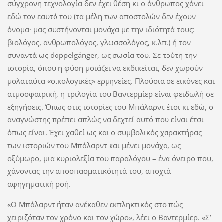
σύγχρονη τεχνολογία δεν έχει θέση κι ο άνθρωπος χάνει
εδώ τον εαυτό του (τα μέλη των αποστολών δεν έχουν
όνομα· μας συστήνονται μονάχα με την ιδιότητά τους:
βιολόγος, ανθρωπολόγος, γλωσσολόγος, κ.λπ.) ή τον
συναντά ως doppelgänger, ως σωσία του. Σε τούτη την
ιστορία, όπου η φύση μοιάζει να εκδικείται, δεν χωρούν
μολαταύτα «οικολογικές» ερμηνείες. Πλούσια σε εικόνες και
ατμοσφαιρική, η τριλογία του Βαντερμίερ είναι φειδωλή σε
εξηγήσεις. Όπως στις ιστορίες του Μπάλαρντ έτσι κι εδώ, ο
αναγνώστης πρέπει απλώς να δεχτεί αυτό που είναι έτσι
όπως είναι. Έχει χαθεί ως και ο συμβολικός χαρακτήρας
των ιστοριών του Μπάλαρντ και μένει μονάχα, ως
οξύμωρο, μια κυριολεξία του παραλόγου – ένα όνειρο που,
χάνοντας την αποσπασματικότητά του, αποχτά
αφηγηματική ροή.
«Ο Μπάλαρντ ήταν ανέκαθεν εκπληκτικός στο πώς
χειριζόταν τον χρόνο και τον χώρο», λέει ο Βαντερμίερ. «Σ’