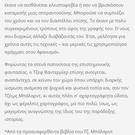
έκανε να αισθάνεσαι κλειστοφοβία ή σαν να βρισκόσουν
καταμεσής μιας απεραντοσύνης. Μπορούσε να συμπιέζει
τον χρόνο και να τον διαστέλλει επίσης. Το έκανε με πολύ
συγκεκριμένους τρόπους στο ύφος της γραφής του. Ο νους
σου διαρκώς άλλαζε διαβάζοντάς τον. Έτσι, μελέτησα για
χρόνια αυτές τις τεχνικές – και μερικές τις χρησιμοποίησα
πράγματι στον
Αφανισμό
».
Φορώντας τα στενά παπούτσια της επιστημονικής
φαντασίας, ο Τζεφ Βαντερμίερ επίσης ανοίγεται,
αναπάντεχα, σε κείνον τον χώρο όπου υπάρχει διαρκής
ώσμωση ανάμεσα σε ψυχικά και φυσικά τοπία και, σαν τον
Τζέιμς Μπάλαρντ, κι αυτός πλέει σ’ αχαρτογράφητα ύδατα,
όχι ως φέρελπις χαρτογράφος, μα πιο πολύ, ίσως, ως
μαγεμένος αναγνώστης της ίδιας του της παράδοξης
ιστορίας.
*Από τα προαναφερθέντα βιβλία του Τζ. Μπάλαρντ