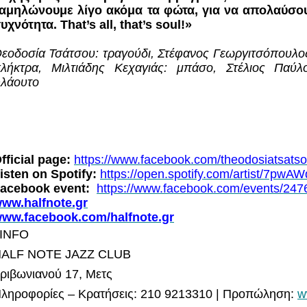
αμηλώνουμε λίγο ακόμα τα φώτα, για να απολαύσου
υχνότητα. Τhat’s all, that’s soul!»
εοδοσία Τσάτσου: τραγούδι, Στέφανος Γεωργιτσόπουλο
λήκτρα, Μιλτιάδης Κεχαγιάς: μπάσο, Στέλιος Παύλ
λάουτο
fficial page:
https://www.facebook.com/theodosiatsatso
isten on Spotify:
https://open.spotify.com/artist/7p
acebook event:
https://www.facebook.com/events/24
ww.halfnote.gr
ww.facebook.com/halfnote.gr
INFO
ALF NOTE JAZZ CLUB
ριβωνιανού 17, Μετς
ληροφορίες – Κρατήσεις: 210 9213310 | Προπώληση:
w