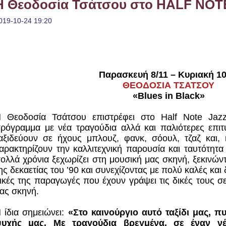
H Θεοδοσία Τσάτσου στο HALF NOTE
019-10-24 19:20
Παρασκευή 8/11 – Κυριακή 10
ΘΕΟΔΟΣΙΑ ΤΣΑΤΣΟΥ
«Blues in Black»
 Θεοδοσία Τσάτσου επιστρέφει στο Half Note Jaz
ρόγραμμα με νέα τραγούδια αλλά και παλιότερες επιτ
αξιδεύουν σε ήχους μπλουζ, φανκ, σόουλ, τζαζ και,
αρακτηρίζουν την καλλιτεχνική παρουσία και ταυτότητ
ολλά χρόνια ξεχωρίζει στη μουσική μας σκηνή, ξεκινώ
ης δεκαετίας του ’90 και συνεχίζοντας με πολύ καλές και
ικές της παραγωγές που έχουν γράψει τις δικές τους σ
ας σκηνή.
 ίδια σημειώνει:
«Στο καινούργιο αυτό ταξίδι μας, π
υχής μας. Με τραγούδια βρεγμένα, σε έναν ν