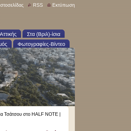
ιστοσελίδας
RSS
Εκτύπωση
Αττικής
Στα (Βριλ)-ίσια
μός
Φωτογραφίες-Βίντεο
α Τσάτσου στο HALF NOTE |