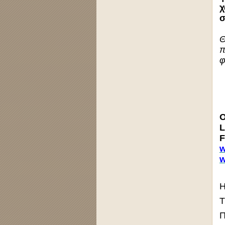
χ
σ
Θ
π
φ
O
L
F
w
w
H
Τ
Π