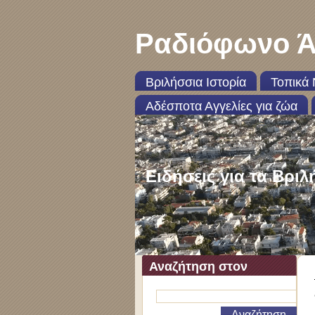
Ραδιόφωνο Ά
Βριλήσσια Ιστορία
Τοπικά 
Αδέσποτα Αγγελίες για ζώα
Ειδήσεις για τα Βριλ
Αναζήτηση στον
ιστότοπο