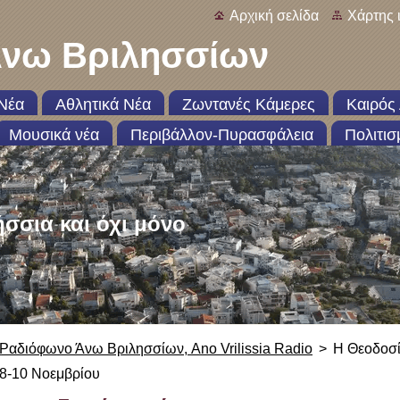
Αρχική σελίδα
Χάρτης 
νω Βριλησσίων
Νέα
Αθλητικά Νέα
Ζωντανές Κάμερες
Καιρός 
Μουσικά νέα
Περιβάλλον-Πυρασφάλεια
Πολιτισ
ήσσια και όχι μόνο
Ραδιόφωνο Άνω Βριλησσίων, Ano Vrilissia Radio
>
H Θεοδοσί
8-10 Νοεμβρίου