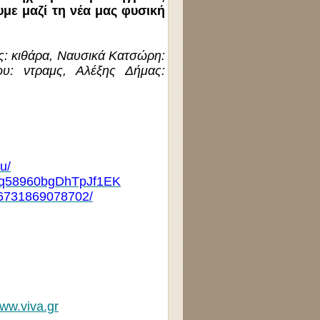
με μαζί τη νέα μας φυσική
ς: κιθάρα, Ναυσικά Κατσώρη:
ου: ντραμς, Αλέξης Δήμας:
u/
wAWq58960bgDhTpJf1EK
76731869078702/
ww.viva.gr