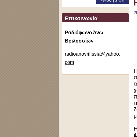
2
Επικοινωνία
Ραδιόφωνο Άνω
Βριλησσίων
radioano
vrilissi
a@yahoo.
com
Η
π
τ
χ
π
τ
δ
μ
Η
ψ