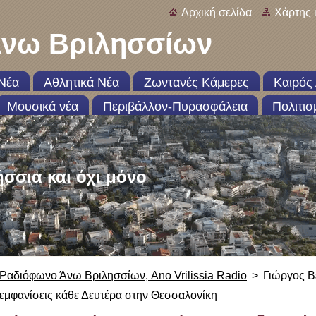
Αρχική σελίδα
Χάρτης 
νω Βριλησσίων
Νέα
Αθλητικά Νέα
Ζωντανές Κάμερες
Καιρός 
Μουσικά νέα
Περιβάλλον-Πυρασφάλεια
Πολιτισ
ήσσια και όχι μόνο
Ραδιόφωνο Άνω Βριλησσίων, Ano Vrilissia Radio
>
Γιώργος Βέ
εμφανίσεις κάθε Δευτέρα στην Θεσσαλονίκη