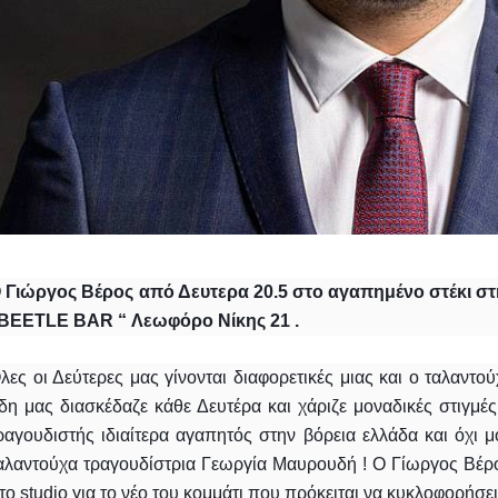
 Γιώργος Βέρος από Δευτερα 20.5 στο αγαπημένο στέκι σ
BEETLE BAR “ Λεωφόρο Νίκης 21 .
λες οι Δεύτερες μας γίνονται διαφορετικές μιας και ο ταλαντο
δη μας διασκέδαζε κάθε Δευτέρα και χάριζε μοναδικές στιγμές
ραγουδιστής ιδιαίτερα αγαπητός στην βόρεια ελλάδα και όχι μο
αλαντούχα τραγουδίστρια Γεωργία Μαυρουδή ! Ο Γίωργος Βέρος
το studio για το νέο του κομμάτι που πρόκειται να κυκλοφορήσει 