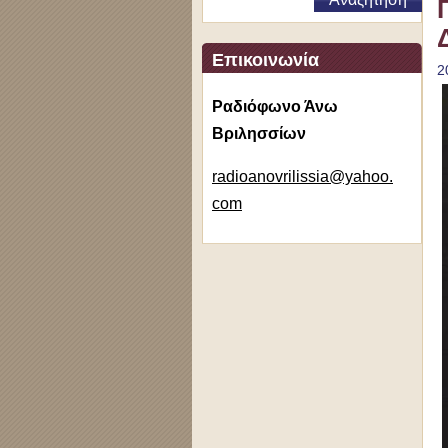
Επικοινωνία
2
Ραδιόφωνο Άνω
Βριλησσίων
radioano
vrilissi
a@yahoo.
com