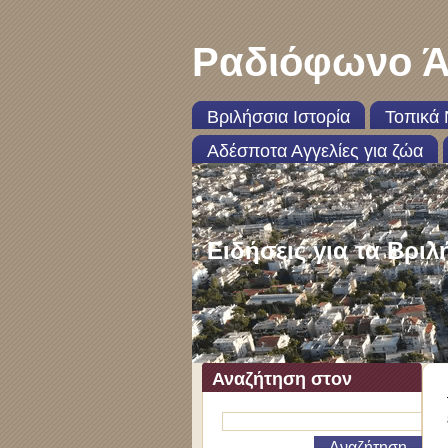
Ραδιόφωνο Ά
Βριλήσσια Ιστορία
Τοπικά 
Αδέσποτα Αγγελίες για ζώα
Ειδήσεις για τα Βριλ
Αναζήτηση στον
ιστότοπο