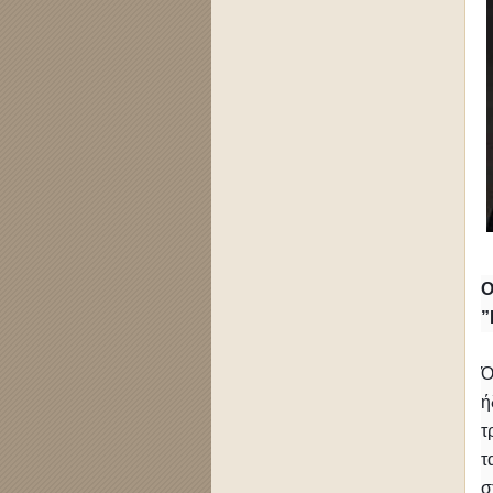
Ο
”
Ό
ή
τ
τ
σ