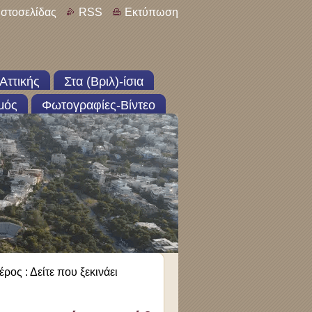
ιστοσελίδας
RSS
Εκτύπωση
Αττικής
Στα (Βριλ)-ίσια
μός
Φωτογραφίες-Βίντεο
ρος : Δείτε που ξεκινάει