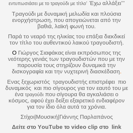
Έχω αλλάξει’’’
εντυπωσιάσει με το τραγούδι με τίτλο’
Τραγούδι με δυναμική μελωδία και πλούσια
ενορχήστρωση, που απογειώνεται από την
βαθιά, λαϊκή φωνή του.
Παρά το νεαρό της ηλικίας του επάξια διεκδικεί
τον τίτλο του αυθεντικού λαικού τραγουδιστή.
Ο
Γιώργος Σιαφάκας
είναι εκπρόσωπος της
νεότερης γενιάς των τραγουδιστών που με την
παρουσία τους στηρίζουν δυναμικά την
δισκογραφία και την νυχτερινή διασκέδαση
.
Ενας ξεχωριστός
τραγουδιστής επιστρέφει
πιο
δυναμικός
και πιο σίγουρος για τον εαυτό του με
ένα
που σίγουρα θα αγκαλιάσει ο
τραγούδι
κόσμος, αφού έχει δείξει εξαιρετικό ενδιαφέρον
για τ
o
ν ίδι
o
όλα αυτά τα χρόνια.
Στίχοι
|
Μουσική
|Γιάννης Παρλαπάνος
Δείτε στο Υ
ou
Τ
ube
το
video
clip
στο
link