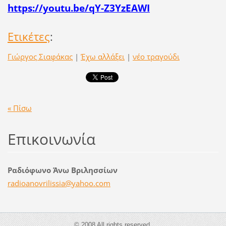
https://youtu.be/qY-Z3YzEAWI
Ετικέτες
:
Γιώργος Σιαφάκας
|
Έχω αλλάξει
|
νέο τραγούδι
« Πίσω
Επικοινωνία
Ραδιόφωνο Άνω Βριλησσίων
radioano
vrilissi
a@yahoo.
com
© 2008 All rights reserved.