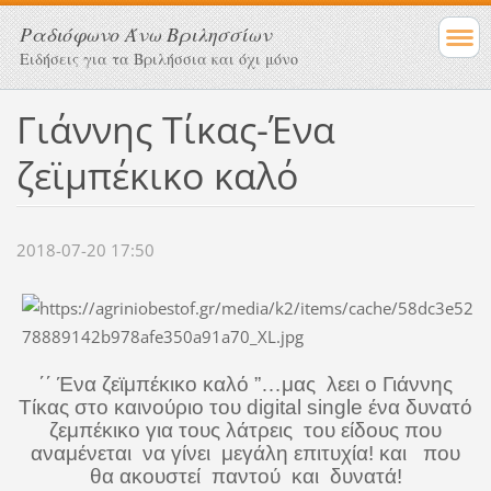
Ραδιόφωνο Άνω Βριλησσίων
Ειδήσεις για τα Βριλήσσια και όχι μόνο
Γιάννης Τίκας-Ένα
ζεϊμπέκικο καλό
2018-07-20 17:50
΄΄
Ένα ζεϊμπέκικο καλό
”…μας
λεει ο
Γιάννης
Τίκας
στο καινούριο τ
o
υ
digital
single
ένα δυνατό
ζεμπέκικο για τους λάτρεις
του είδους που
αναμένεται
να γίνει
μεγάλη επιτυχία! και
που
θα ακουστεί
παντού
και
δυνατά!