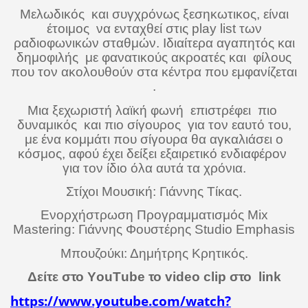
Μελωδικός
και συγχρόνως ξεσηκωτικος, είναι
έτοιμος
να ενταχθεί στις
play
list
των
ραδιοφωνικών σταθμών.
Ιδιαίτερα αγαπητός και
δημοφιλής
με φανατικούς ακροατές και
φίλους
που τον ακολουθούν στα κέντρα που εμφανίζεται
.
Μια ξεχωριστή λαϊκή φωνή
επιστρέφει
πιο
δυναμικός
και πιο σίγουρος
για τον εαυτό του,
με ένα κομμάτι που σίγουρα θα αγκαλιάσει ο
κόσμος, αφού έχει δείξει εξαιρετικό ενδιαφέρον
για τον ίδιο όλα αυτά τα χρόνια.
Στίχοι Μουσική: Γιάννης Τίκας.
Ενορχήστρωση Προγραμματισμός Mix
Mastering: Γιάννης Φουστέρης Studio Emphasis
Μπουζούκι: Δημήτρης Κρητικός.
Δείτε στο Υ
ou
Τ
ube
το
video
clip
στο
link
https://www.youtube.com/watch?