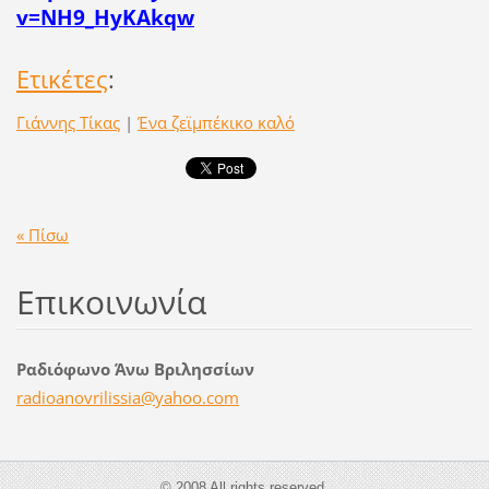
v=NH9_HyKAkqw
Ετικέτες
:
Γιάννης Τίκας
|
Ένα ζεϊμπέκικο καλό
« Πίσω
Επικοινωνία
Ραδιόφωνο Άνω Βριλησσίων
radioano
vrilissi
a@yahoo.
com
© 2008 All rights reserved.