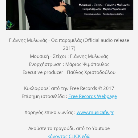
Γιάννης Μυλωνάς - Θα παραμιλάς (Official audio release
2017)
Μουσική - Στίχοι : Γιάννης Μυλωνάς
Ενορχήστρωση : Μάριος Ψιμόπουλος
Executive producer : Παύλος Χριστοδούλου
Kυκλοφορεί από την Free Records © 2017
Επίσημη ιστοσελίδα :
Free Records Webpage
Χορηγός επικοινωνίας :
www.musicafe.gr
Ακούστε το τραγούδι, από το Youtube
κάνοντας CLICK εδώ