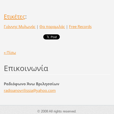
Ετικέτες
:
Γιάννης Μυλωνάς
|
Θα παραμιλάς
|
Free Records
« Πίσω
Επικοινωνία
Ραδιόφωνο Άνω Βριλησσίων
radioano
vrilissi
a@yahoo.
com
© 2008 All rights reserved.