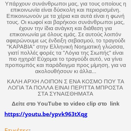
Υπάρχουν συνάνθρωποι μας, για τους οποίους η
επικοινωνία είναι δύσκολη και περιορισμένη.
Επικοινωνούν με τα χέρια και αυτά είναι η φωνή
τους. Οι κωφοί και βαρήκοοι συνάνθρωποι μας,
έχουν την ίδια ανάγκη και διάθεση για
επικοινωνία με όλους εμάς. Σε αυτούς λοιπόν
αφιερώνουμε ως ένδειξη σεβασμού, το τραγούδι
"ΚΑΡΑΒΙΑ" στην Ελληνική Νοηματική γλώσσα,
γιατί πολλές φορές τα "Λόγια της Σιωπής" είναι
πιο ηχηρά! Εύχομαι το τραγούδι αυτό, να γίνει
προπομπός και παράδειγμα προς μίμηση, για να
ακολουθήσουν κι άλλα...
ΚΑΛΗ ΑΡΧΗ ΛΟΙΠΟΝ Σ ΕΝΑ ΚΟΣΜΟ ΠΟΥ ΤΑ
ΛΟΓΙΑ ΤΑ ΠΟΛΛΑ ΕΙΝΑΙ ΠΕΡΙΤΤΑ ΜΠΡΟΣΤΑ
ΣΤΑ ΣΥΝΑΙΣΘΗΜΑΤΑ
Δείτε στο Υ
ou
Τ
ube
το
video
clip
στο
link
https://youtu.be/ypvk963tXqg
Ετικέτες
: