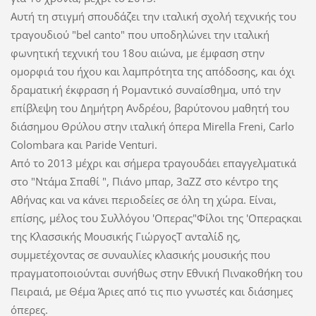
Αυτή τη στιγμή σπουδάζει την ιταλική σχολή τεχνικής του
τραγουδιού "bel canto" που υποδηλώνει την ιταλική
φωνητική τεχνική του 18ου αιώνα, με έμφαση στην
ομορφιά του ήχου και λαμπρότητα της απόδοσης, και όχι
δραματική έκφραση ή Ρομαντικό συναίσθημα, υπό την
επίβλεψη του Δημήτρη Ανδρέου, βαρύτονου μαθητή του
διάσημου Θρύλου στην ιταλική όπερα Mirella Freni, Carlo
Colombara και Paride Venturi.
Από το 2013 μέχρι και σήμερα τραγουδάει επαγγελματικά
στο "Ντάμα Σπαθί ", Πιάνο μπαρ, 3αΖΖ στο κέντρο της
Αθήνας και να κάνει περιοδείες σε όλη τη χώρα. Είναι,
επίσης, μέλος του Συλλόγου 'Οπερας"Φίλοι της 'Οπεραςκαι
της Κλασσικής Μουσικής ΓιώργοςΤ ανταλίδ ης,
συμμετέχοντας σε συναυλίες κλασικής μουσικής που
πραγματοποιούνται συνήθως στην Εθνική Πινακοθήκη του
Πειραιά, με Θέμα Άριες από τις πιο γνωστές και διάσημες
όπερες.