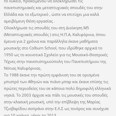
το λύκειο, προκειμένου να ολοκληρώσει τις
πανεπιστημιακές και μεταπτυχιακές σπουδές του στην
Ελλάδα και το εξωτερικό , ώστε να επιτύχει μια καλά
αμειβόμενη Θέση εργασίας .
Ολοκλήρωσε τις σπουδές του στη Διοίκηση Μ5
(Μεταπτυχιακές σπουδές ) στις Η.Π.Α, Καλιφόρνια, όπου
έμεινα για 2 χρόνια και παράλληλα έκανε μαθήματα
μουσικής στο Colburn School, που ιδρύθηκε αρχικά το
1950 ως το κοινοτικό Σχολείο για τις Μουσικό-Θεατρικές
Τέχνες στην πανεπιστημιούπολη του Πανεπιστήμιου της
Νότιας Καλιφόρνιας.
Το 1988 έκανε την πρώτη εμφάνιση του σε ορισμένα
μπιστρό των Αθηνών και πιάνο μπαρ και έκανε επίσης τις
πρώτες περιοδείες του σε κάποια πολύ δημοφιλή ελληνικά
νησιά. Το 2003 άρχισε και πάλι τις μουσικές του σπουδές
στην κλασική μουσική, υπό την επίβλεψη της Μαρίας
Τζιοβαρίδου σοπράνο στην Ε.Λ.Σ ως τενόρος και συνέχισε
για 10 χρόνια, μέχρι το 2013.