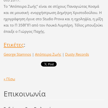
στο 2017.
Το "Απόπειρα Ζωής" είναι σε στίχους Παναγιώτας Κοσμά
και σε μουσική -ενορχήστρωση Δημήτρη Χριστοδούλου. Η
ηχογράφηση έγινε στο Studio Prova και η ηχοληψία, η μίξη
και το Π 35θΓΊΠ από τον Λουκά Λυμπέρη. Τέλος μπουζούκι
έπαιξε ο Γιώργος Παχής.
Ετικέτες
:
George Stamnos
|
Απόπειρα Ζωής
|
Dusty Records
« Πίσω
Επικοινωνία