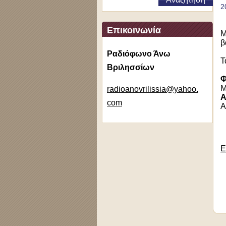
2
Επικοινωνία
Μ
β
Ραδιόφωνο Άνω
Τ
Βριλησσίων
Φ
Μ
radioano
vrilissi
a@yahoo.
Α
com
Α
Ε