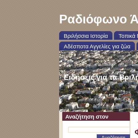
Ραδιόφωνο Ά
Βριλήσσια Ιστορία
Τοπικά 
Αδέσποτα Αγγελίες για ζώα
Ειδήσεις για τα Βριλ
Αναζήτηση στον
ιστότοπο