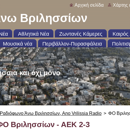
Αρχική σελίδα
Χάρτης 
νω Βριλησσίων
Νέα
Αθλητικά Νέα
Ζωντανές Κάμερες
Καιρός 
Μουσικά νέα
Περιβάλλον-Πυρασφάλεια
Πολιτισ
ήσσια και όχι μόνο
Ραδιόφωνο Άνω Βριλησσίων, Ano Vrilissia Radio
>
ΦΟ Βριλησ
ΦΟ Βριλησσίων - ΑΕΚ 2-3