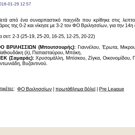
018-01-29 12:57
ετά από ένα συναρπαστικό παιχνίδι που κρίθηκε στις λεπτο
άρος της 0-2 και νίκησε με 3-2 τον ΦΟ Βριλησσίων, για την 14η
α σετ: 2-3 (25-19, 25-20, 16-25, 12-25, 20-22)
Ο ΒΡΙΛΗΣΣΙΩΝ (Μπουτσουρής):
Γιαννέλου, Έρωτα, Μικρου
αθιουδάκη (λ), Παπασταύρου, Μπόκη.
ΕΚ (Σαμαράς):
Χρυσομάλλη, Μπίσκου, Ζίγκα, Οικονομίδου, Γ
ντωνιάδη, Βυζαντινού.
τικέτες
:
ΦΟ Βριλησσίων
|
πρωτάθλημα βόλεϊ
|
Pre Leaque