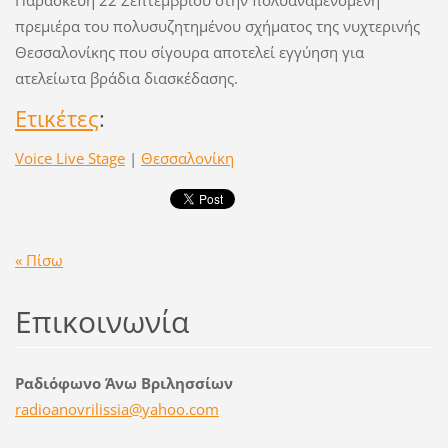
Παρασκευή 22 Σεπτεμβρίου στην πολυαναμενόμενη
πρεμιέρα του πολυσυζητημένου σχήματος της νυχτερινής
Θεσσαλονίκης που σίγουρα αποτελεί εγγύηση για
ατελείωτα βράδια διασκέδασης.
Ετικέτες
:
Voice Live Stage
|
Θεσσαλονίκη
« Πίσω
Επικοινωνία
Ραδιόφωνο Άνω Βριλησσίων
radioano
vrilissi
a@yahoo.
com