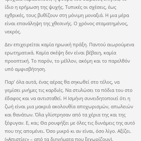
ίδιο η ερήμωση της ψυχής. Τυπικές οι σχέσεις, έως
εχθρικές, τους βυθίζουν στη μόνιμη μοναξιά. Η μια μέρα
είναι επανάληψη της χθεσινής. Ο χρόνος σταματημένος,
νεκρός.
Δεν επιχειρείται καμία ηρωική πράξη. Παντού αιωρούμενα
ερωτηματικά. Καμία σκέψη δεν είναι βέβαιη, καμία
προοπτική. Το παρόν, το μέλλον, ακόμη και το παρελθόν
υπό αμφισβήτηση.
Παρ’ όλα αυτά, ένας αέρας θα σηκωθεί στο τέλος, να
γεμίσει μνήμες τις καρδιές. Να στυλώσει τα πόδια του στο
έδαφος και να αντισταθεί. Η Ισμήνη συνειδητοποιεί ότι η
ζωή είναι μια μακριά ακολουθία αποχωρισμών, απωλειών
και θανάτων. Όλα γλίστρησαν από τα χέρια της και της
ξέφυγαν. Ε, και; Θα ρουφήξει με όλες τις δυνάμεις της αυτό
που της απομένει. Όσο μικρό κι αν είναι, όσο λίγο. Αξίζει.
(«Απιστίες» – από τα διηγήματα που ξεχωρίζουν).