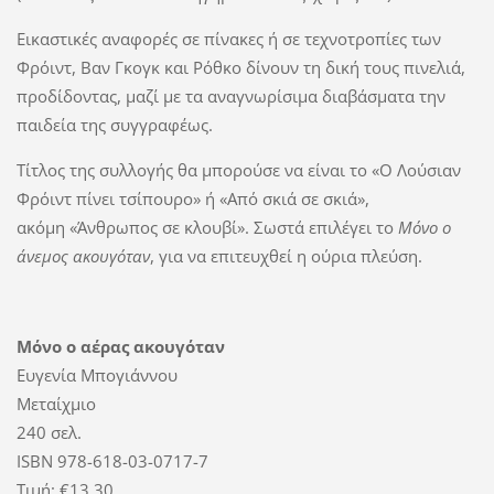
Εικαστικές αναφορές σε πίνακες ή σε τεχνοτροπίες των
Φρόιντ, Βαν Γκογκ και Ρόθκο δίνουν τη δική τους πινελιά,
προδίδοντας, μαζί με τα αναγνωρίσιμα διαβάσματα την
παιδεία της συγγραφέως.
Τίτλος της συλλογής θα μπορούσε να είναι το «Ο Λούσιαν
Φρόιντ πίνει τσίπουρο» ή «Από σκιά σε σκιά»,
ακόμη «Άνθρωπος σε κλουβί». Σωστά επιλέγει το
Μόνο ο
άνεμος
ακουγόταν
, για να επιτευχθεί η ούρια πλεύση.
Μόνο ο αέρας ακουγόταν
Ευγενία Μπογιάννου
Μεταίχμιο
240 σελ.
ISBN 978-618-03-0717-7
Τιμή: €13,30