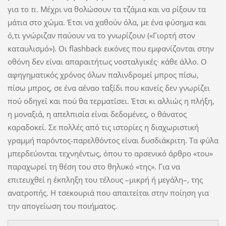
για το
τι
. Μέχρι να θολώσουν τα τζάμια και να ρίξουν τα
μάτια στο χώμα. Έτσι να χαθούν όλα, με ένα φύσημα και
ό,τι γνώριζαν παύουν να το γνωρίζουν («Γιορτή στον
καταυλισμό»). Οι flashback εικόνες που εμφανίζονται στην
οθόνη δεν είναι απαραιτήτως νοσταλγικές∙ κάθε άλλο. Ο
αφηγηματικός χρόνος όλων παλινδρομεί μπρος πίσω,
πίσω μπρος, σε ένα αέναο ταξίδι που κανείς δεν γνωρίζει
πού οδηγεί και πού θα τερματίσει. Έτσι κι αλλιώς η πλήξη,
η μοναξιά, η απελπισία είναι δεδομένες, ο θάνατος
καραδοκεί. Σε πολλές από τις ιστορίες η διαχωριστική
γραμμή παρόντος-παρελθόντος είναι δυσδιάκριτη. Τα φύλα
μπερδεύονται τεχνηέντως, όπου το αρσενικό άρθρο «του»
παραχωρεί τη θέση του στο θηλυκό «της». Για να
επιτευχθεί η έκπληξη του τέλους –μικρή ή μεγάλη–, της
ανατροπής. Η τσεκουριά που απαιτείται στην ποίηση για
την απογείωση του ποιήματος.