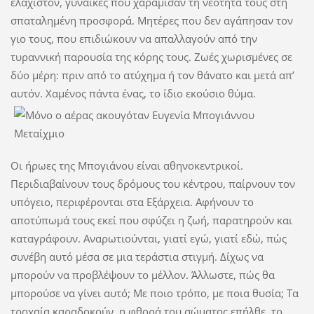
ελάχιστον, γυναίκες που χαράμισαν τη νεότητά τους στη
σπαταλημένη προσφορά. Μητέρες που δεν αγάπησαν τον
γιο τους, που επιδιώκουν να απαλλαγούν από την
τυραννική παρουσία της κόρης τους. Ζωές χωρισμένες σε
δύο μέρη: πριν από το ατύχημα ή τον θάνατο και μετά απ’
αυτόν. Χαμένος πάντα ένας, το ίδιο εκούσιο θύμα.
Οι ήρωες της Μπογιάνου είναι αθηνοκεντρικοί.
Περιδιαβαίνουν τους δρόμους του κέντρου, παίρνουν τον
υπόγειο, περιφέρονται στα Εξάρχεια. Αφήνουν το
αποτύπωμά τους εκεί που σφύζει η ζωή, παρατηρούν και
καταγράφουν. Αναρωτιούνται, γιατί εγώ, γιατί εδώ, πώς
συνέβη αυτό μέσα σε μια τεράστια στιγμή. Δίχως να
μπορούν να προβλέψουν το μέλλον. Άλλωστε, πώς θα
μπορούσε να γίνει αυτό; Με ποιο τρόπο, με ποια θυσία; Τα
τροχαία καραδοκούν, η φθορά του σώματος επήλθε, το