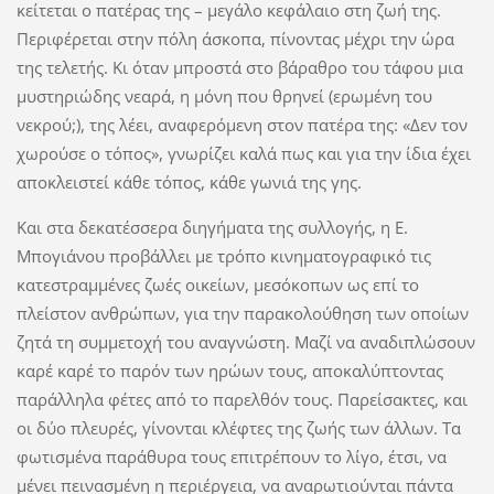
κείτεται ο πατέρας της – μεγάλο κεφάλαιο στη ζωή της.
Περιφέρεται στην πόλη άσκοπα, πίνοντας μέχρι την ώρα
της τελετής. Κι όταν μπροστά στο βάραθρο του τάφου μια
μυστηριώδης νεαρά, η μόνη που θρηνεί (ερωμένη του
νεκρού;), της λέει, αναφερόμενη στον πατέρα της: «Δεν τον
χωρούσε ο τόπος», γνωρίζει καλά πως και για την ίδια έχει
αποκλειστεί κάθε τόπος, κάθε γωνιά της γης.
Και στα δεκατέσσερα διηγήματα της συλλογής, η Ε.
Μπογιάνου προβάλλει με τρόπο κινηματογραφικό τις
κατεστραμμένες ζωές οικείων, μεσόκοπων ως επί το
πλείστον ανθρώπων, για την παρακολούθηση των οποίων
ζητά τη συμμετοχή του αναγνώστη. Μαζί να αναδιπλώσουν
καρέ καρέ το παρόν των ηρώων τους, αποκαλύπτοντας
παράλληλα φέτες από το παρελθόν τους. Παρείσακτες, και
οι δύο πλευρές, γίνονται κλέφτες της ζωής των άλλων. Τα
φωτισμένα παράθυρα τους επιτρέπουν το λίγο, έτσι, να
μένει πεινασμένη η περιέργεια, να αναρωτιούνται πάντα