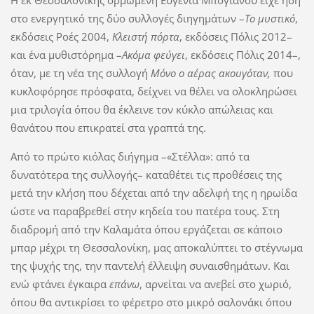
Η εκ Θεσσαλονίκης ορμώμενη Ευγενία Μπογιάνου είχε ήδη
στο ενεργητικό της δύο συλλογές διηγημάτων –
Το μυστικό
,
εκδόσεις Ροές 2004,
Κλειστή πόρτα
, εκδόσεις Πόλις 2012–
και ένα μυθιστόρημα –
Ακόμα φεύγει
, εκδόσεις Πόλις 2014–,
όταν, με τη νέα της συλλογή
Μόνο ο αέρας ακουγόταν,
που
κυκλοφόρησε πρόσφατα, δείχνει να θέλει να ολοκληρώσει
μια τριλογία όπου θα έκλεινε τον κύκλο απώλειας και
θανάτου που επικρατεί στα γραπτά της.
Από το πρώτο κιόλας διήγημα –«Στέλλα»: από τα
δυνατότερα της συλλογής– καταθέτει τις προθέσεις της
μετά την κλήση που δέχεται από την αδελφή της η ηρωίδα
ώστε να παραβρεθεί στην κηδεία του πατέρα τους. Στη
διαδρομή από την Καλαμάτα όπου εργάζεται σε κάποιο
μπαρ μέχρι τη Θεσσαλονίκη, μας αποκαλύπτει το στέγνωμα
της ψυχής της, την παντελή έλλειψη συναισθημάτων. Και
ενώ φτάνει έγκαιρα
επάνω
, αρνείται να ανεβεί στο χωριό,
όπου θα αντικρίσει το φέρετρο στο μικρό σαλονάκι όπου