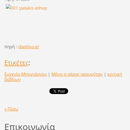
πηγή :
diastixo.gr
Ετικέτες
:
Ευγενία Μπογιάννου
|
Μόνο ο αέρας ακουγόταν
|
κριτική
βιβλίων
« Πίσω
Επικοινωνία