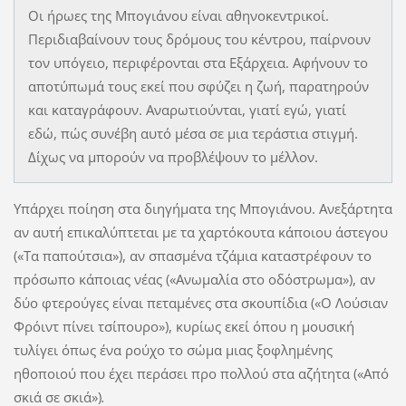
Οι ήρωες της Μπογιάνου είναι αθηνοκεντρικοί.
Περιδιαβαίνουν τους δρόμους του κέντρου, παίρνουν
τον υπόγειο, περιφέρονται στα Εξάρχεια. Αφήνουν το
αποτύπωμά τους εκεί που σφύζει η ζωή, παρατηρούν
και καταγράφουν. Αναρωτιούνται, γιατί εγώ, γιατί
εδώ, πώς συνέβη αυτό μέσα σε μια τεράστια στιγμή.
Δίχως να μπορούν να προβλέψουν το μέλλον.
Υπάρχει ποίηση στα διηγήματα της Μπογιάνου. Ανεξάρτητα
αν αυτή επικαλύπτεται με τα χαρτόκουτα κάποιου άστεγου
(«Τα παπούτσια»), αν σπασμένα τζάμια καταστρέφουν το
πρόσωπο κάποιας νέας («Ανωμαλία στο οδόστρωμα»), αν
δύο φτερούγες είναι πεταμένες στα σκουπίδια («Ο Λούσιαν
Φρόιντ πίνει τσίπουρο»), κυρίως εκεί όπου η μουσική
τυλίγει όπως ένα ρούχο το σώμα μιας ξοφλημένης
ηθοποιού που έχει περάσει προ πολλού στα αζήτητα («Από
σκιά σε σκιά»)
.