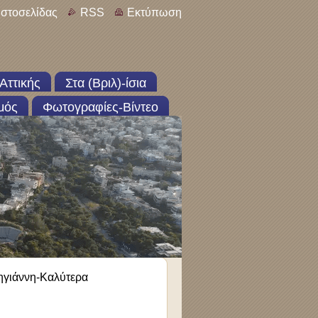
ιστοσελίδας
RSS
Εκτύπωση
Αττικής
Στα (Βριλ)-ίσια
μός
Φωτογραφίες-Βίντεο
ηγιάννη-Καλύτερα