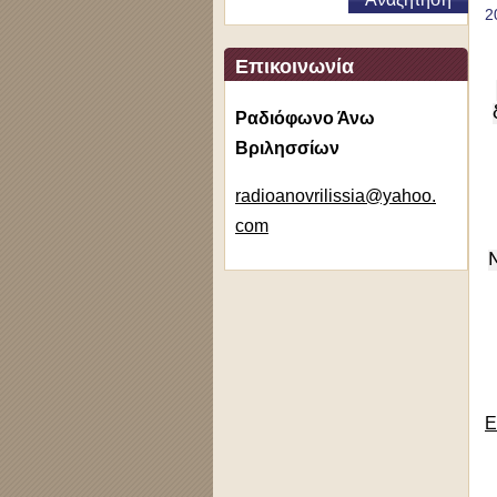
2
Επικοινωνία
Ραδιόφωνο Άνω
Βριλησσίων
radioano
vrilissi
a@yahoo.
com
Ε