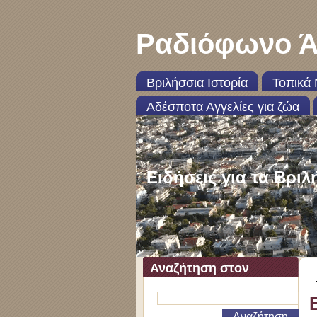
Ραδιόφωνο Ά
Βριλήσσια Ιστορία
Τοπικά 
Αδέσποτα Αγγελίες για ζώα
Ειδήσεις για τα Βριλ
Αναζήτηση στον
ιστότοπο