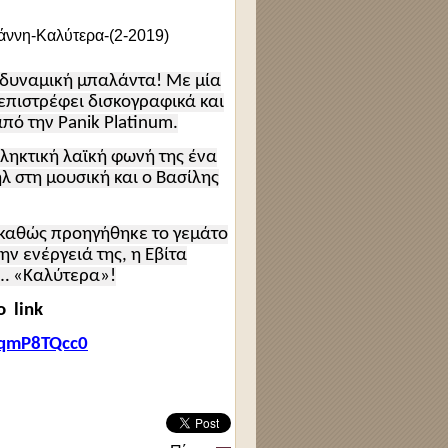
α δυναμική μπαλάντα! Με μία
επιστρέφει δισκογραφικά και
πό την Panik Platinum.
ληκτική λαϊκή φωνή της ένα
 στη μουσική και ο Βασίλης
 καθώς προηγήθηκε το γεμάτο
ην ενέργειά της, η Εβίτα
ε… «Καλύτερα»!
το
link
yqmP8TQcc0