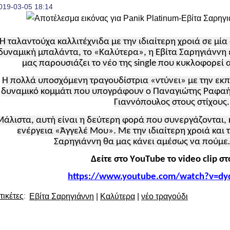
019-03-05 18:14
Η ταλαντούχα καλλιτέχνιδα με την ιδιαίτερη χροιά σε μί
δυναμική μπαλάντα, το «Καλύτερα», η Εβίτα Σαρηγιάννη 
μας παρουσιάζει το νέο της single που κυκλοφορεί α
Η πολλά υποσχόμενη τραγουδίστρια «ντύνει» με την εκπ
δυναμικό κομμάτι που υπογράφουν ο Παναγιώτης Ραφαήλ
Γιαννόπουλος στους στίχους.
Μάλιστα, αυτή είναι η δεύτερη φορά που συνεργάζονται,
ενέργεια «Άγγελέ Μου». Με την ιδιαίτερη χροιά και τ
Σαρηγιάννη θα μας κάνει αμέσως να πούμ
Δείτε στο Υ
ou
Τ
ube
το
video
clip
σ
https://www.youtube.com/watch?v=d
τικέτες
:
Εβίτα Σαρηγιάννη
|
Καλύτερα
|
νέο τραγούδι