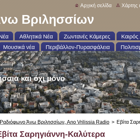
Αρχική σελίδα
Χάρτης 
νω Βριλησσίων
Νέα
Αθλητικά Νέα
Ζωντανές Κάμερες
Καιρός 
Μουσικά νέα
Περιβάλλον-Πυρασφάλεια
Πολιτισ
ήσσια και όχι μόνο
Ραδιόφωνο Άνω Βριλησσίων, Ano Vrilissia Radio
>
Εβίτα Σαρ
Εβίτα Σαρηγιάννη-Καλύτερα