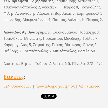
ΕΣΝ Βριλησσίων (Δραγάζης):
Καμπούρης, Ακάλεστος 1,
Τσικογιαννόπουλος 2, Λέκκας 7, Γ. Πέρρος 8, Τσαγκούλης,
Φίλης, Αντωνιάδης, Λάσκος 3, Βαμβακάς 5, Σομπιρακούλ 5,
Ιωαννίδης, Μακρυγιάννης 4, Παππάς, Λιάλιος, Κ. Πέρρος 2.
Λεωνίδας Αγ. Αναργύρων:
Κουσκουμάνος, Παράσχης 3,
Τσιπλάκος, Μηνιώτης, Προκοπίου, Μανώλης, Τσέλος 7,
Καραμαγκέλας 5, Σοφικίτης, Γκίκας, Βίκτωρας, Θάνος 3,
Βεζύρης 3, Κουτσόπουλος 5, Μπιτόπουλος, Βασιλείου.
Διαιτητές: Βήτας – Τσάμος. Δίλεπτα: 6-5. Πέναλτι: 2/2 – 1/2
Ετικέτες
:
ΕΣΝ Βριλησσίων
|
πρωτάθλημα χάντμπολ
|
Α2
|
τιμωρία