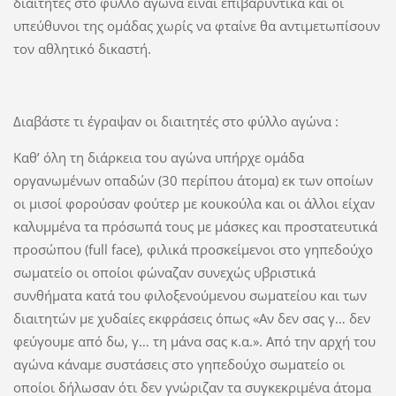
διαιτητές στο φύλλο αγώνα είναι επιβαρυντικά και οι
υπεύθυνοι της ομάδας χωρίς να φταίνε θα αντιμετωπίσουν
τον αθλητικό δικαστή.
Διαβάστε τι έγραψαν οι διαιτητές στο φύλλο αγώνα :
Καθ’ όλη τη διάρκεια του αγώνα υπήρχε ομάδα
οργανωμένων οπαδών (30 περίπου άτομα) εκ των οποίων
οι μισοί φορούσαν φούτερ με κουκούλα και οι άλλοι είχαν
καλυμμένα τα πρόσωπά τους με μάσκες και προστατευτικά
προσώπου (full face), φιλικά προσκείμενοι στο γηπεδούχο
σωματείο οι οποίοι φώναζαν συνεχώς υβριστικά
συνθήματα κατά του φιλοξενούμενου σωματείου και των
διαιτητών με χυδαίες εκφράσεις όπως «Αν δεν σας γ… δεν
φεύγουμε από δω, γ… τη μάνα σας κ.α.». Από την αρχή του
αγώνα κάναμε συστάσεις στο γηπεδούχο σωματείο οι
οποίοι δήλωσαν ότι δεν γνώριζαν τα συγκεκριμένα άτομα