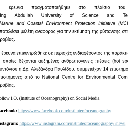
 έρευνα πραγματοποιήθηκε στο πλαίσιο του
ing Abdullah University of Science and Tec
Marine
and
Coastal
Environment
Protection
Initiative
(
MC
ποτελέσει μελέτη αναφοράς για την εκτίμηση της ρύπανσης στ
ραβίας.
 έρευνα επικεντρώθηκε σε περιοχές ενδιαφέροντος της παράκτ
ι οποίες δέχονται αυξημένες ανθρωπογενείς πιέσεις (hot sp
υντόνισε η Δρ. Αλεξάνδρα Παυλίδου, συμμετείχαν 14 επιστή
πιστήμονες από το National Centre for Environmental Co
ραβίας.
ollow I.O. (Institute of Oceanography) on Social Media
acebook:
https://www.facebook.com/instituteofoceanography
nstagram:
https://www.instagram.com/instituteofoceanography/?hl=el