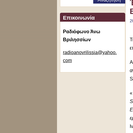
Επικοινωνία
2
Ραδιόφωνο Άνω
Βριλησσίων
Τ
ε
radioano
vrilissi
a@yahoo.
com
Α
α
S
S
Ε
ε
Ι