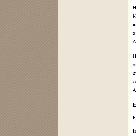
Η
K
«
α
Α
Η
ο
σ
ε
Α
F
F
I