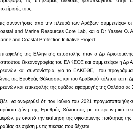
υτροφισμό, τις επιβλαβείς ανθίσεις φυτοπλαγκτού στην
ιαχείρισής τους.
τις συναντήσεις από την πλευρά των Αράβων συμμετείχαν οι 
oastal and Marine Resources Core Lab, και ο Dr Yasser O. 
arine and Coastal Protection Initiative Project.
πικεφαλής της Ελληνικής αποστολής ήταν ο Δρ Αριστομένη
νστιτούτου Ωκεανογραφίας του ΕΛΚΕΘΕ και συμμετείχαν η Δρ Α
ρευνών και συντονίστρια, για το ΕΛΚΕΘΕ, του προγράμματ
ώνης της Ερυθράς Θάλασσας και του Αραβικού κόλπου και η Δ
ρευνών και επικεφαλής της ομάδας εφαρμογής της Θαλάσσιας 
ξίζει να αναφερθεί ότι τον Ιούνιο του 2021 πραγματοποιήθηκ
αράκτια ζώνη της Ερυθράς Θάλασσας με το ερευνητικό σκά
μερών, με σκοπό την εκτίμηση της υφιστάμενης ποιότητας της
ραβίας σε σχέση με τις πιέσεις που δέχεται.