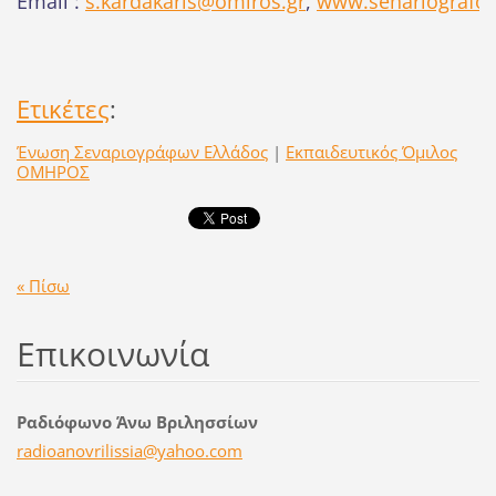
Email :
s.kardakaris@omiros.gr
,
www.senariografoi
Ετικέτες
:
Ένωση Σεναριογράφων Ελλάδος
|
Εκπαιδευτικός Όμιλος
ΟΜΗΡΟΣ
« Πίσω
Επικοινωνία
Ραδιόφωνο Άνω Βριλησσίων
radioano
vrilissi
a@yahoo.
com