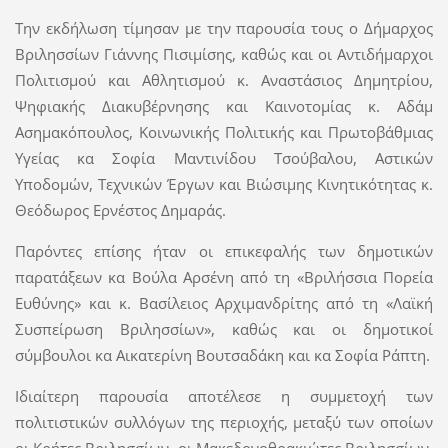
Την εκδήλωση τίμησαν με την παρουσία τους ο Δήμαρχος
Βριλησσίων
Γιάννης Πισιμίσης
, καθώς και οι Αντιδήμαρχοι
Πολιτισμού και Αθλητισμού κ. Αναστάσιος Δημητρίου,
Ψηφιακής Διακυβέρνησης και Καινοτομίας κ. Αδάμ
Ασημακόπουλος, Κοινωνικής Πολιτικής και Πρωτοβάθμιας
Υγείας κα Σοφία Μαντινίδου Τσούβαλου, Αστικών
Υποδομών, Τεχνικών Έργων και Βιώσιμης Κινητικότητας κ.
Θεόδωρος Ερνέστος Δημαράς.
Παρόντες επίσης ήταν οι επικεφαλής των δημοτικών
παρατάξεων κα Βούλα Αρσένη από τη «Βριλήσσια Πορεία
Ευθύνης» και κ. Βασίλειος Αρχιμανδρίτης από τη «Λαϊκή
Συσπείρωση Βριλησσίων», καθώς και οι δημοτικοί
σύμβουλοι κα Αικατερίνη Βουτσαδάκη και κα Σοφία Ράπτη.
Ιδιαίτερη παρουσία αποτέλεσε η συμμετοχή των
πολιτιστικών συλλόγων της περιοχής, μεταξύ των οποίων
οι Κρήτες Βριλησσίων, οι Μακεδονοθρακιώτες Βριλησσίων,