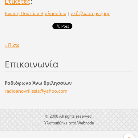
Ετικέτες
:
Ένωση Ποντίων Βριλησσίων
|
εκδήλωση μνήμης
« Πίσω
Επικοινωνία
Ραδιόφωνο Άνω Βριλησσίων
radioano
vrilissi
a@yahoo.
com
© 2008 All rights reserved.
Υλοποιήθηκε από
Webnode