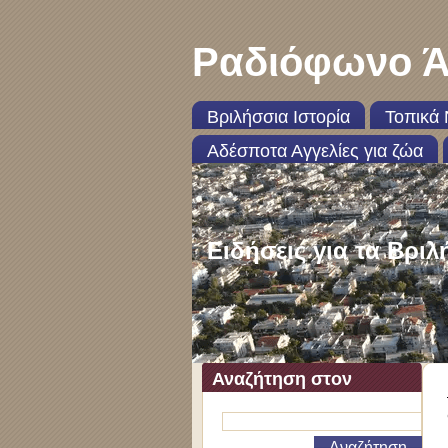
Ραδιόφωνο Ά
Βριλήσσια Ιστορία
Τοπικά 
Αδέσποτα Αγγελίες για ζώα
Ειδήσεις για τα Βριλ
Αναζήτηση στον
ιστότοπο