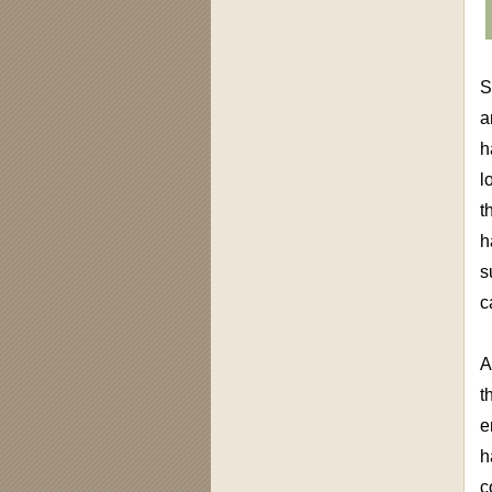
S
a
h
l
t
h
s
c
A
t
e
h
c