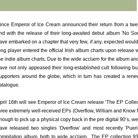
ince Emperor of Ice Cream announced their return from a twen
nd with the release of their long-awaited debut album 'No So
ave embarked on a chapter that very few, if any, expected woul
ong player entered the official Irish album charts upon release 
he indie album charts. Due to the wide acclaim for the album an
ave not only appeased their long-established cult following b
upporters around the globe, which in turn has created a re
atalogue.
pril 16th will see Emperor of Ice Cream release ‘The EP Collect
hree extremely well-received EPs (Overflow, William and Know
nough to pick up a physical copy back in the pre digital 90’s, w
ave released two singles 'Overflow' and most recently 'Pueri
ompilation album, both to wide acclaim. The EP collection 9