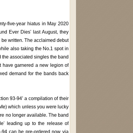
ty-five-year hiatus in May 2020
und Ever Dies' last August, they
d be written. The acclaimed debut
while also taking the No.1 spot in
d the associated singles the band
ut have garnered a new legion of
newed demand for the bands back
ion 93-94’ a compilation of their
 Me) which unless you were lucky
ere no longer available. The band
le' leading up to the release of
3-94 can be pre-ordered now via