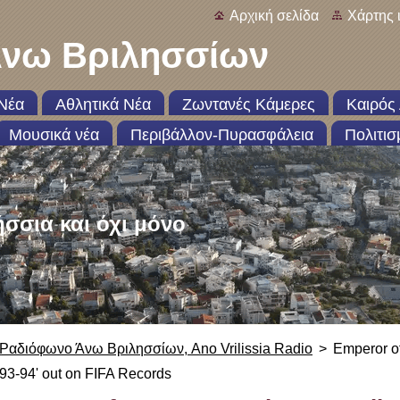
Αρχική σελίδα
Χάρτης 
νω Βριλησσίων
Νέα
Αθλητικά Νέα
Ζωντανές Κάμερες
Καιρός 
Μουσικά νέα
Περιβάλλον-Πυρασφάλεια
Πολιτισ
ήσσια και όχι μόνο
Ραδιόφωνο Άνω Βριλησσίων, Ano Vrilissia Radio
>
Emperor of
93-94' out on FIFA Records