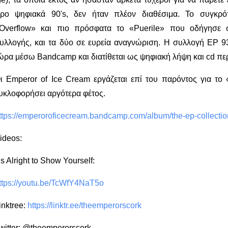
ρο ψηφιακά 90's, δεν ήταν πλέον διαθέσιμα. Το συγκρό
Overflow» και πιο πρόσφατα το «Puerile» που οδήγησε 
υλλογής, και τα δύο σε ευρεία αναγνώριση. Η συλλογή EP 9
ώρα μέσω Bandcamp και διατίθεται ως ψηφιακή λήψη και cd πε
ι Emperor of Ice Cream εργάζεται επί του παρόντος για τ
υκλοφορήσει αργότερα φέτος.
ttps://emperoroficecream.bandcamp.com/album/the-ep-collection
ideos:
t’s Alright to Show Yourself:
ttps://youtu.be/TcWfY4NaT5o
inktree:
https://linktr.ee/theemperorscork
witter: @theemperorscork