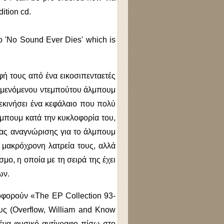
ition cd.
to 'No Sound Ever Dies' which is
ή τους από ένα εικοσιπενταετές
ναμενόμενου ντεμπούτου άλμπουμ
εκινήσει ένα κεφάλαιο που πολύ
λμπουμ κατά την κυκλοφορία του,
ίας αναγνώρισης για το άλμπουμ
η μακρόχρονη λατρεία τους, αλλά
μο, η οποία με τη σειρά της έχει
ων.
οφορούν «The EP Collection 93-
υς (Overflow, William and Know
 ένα φυσικό αντίγραφο πίσω στο