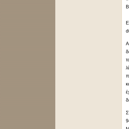
B
E
d
Α
δ
τ
λ
π
κ
έ
δ
Σ
9
M