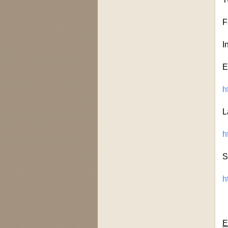
F
I
E
h
L
h
S
h
Ε