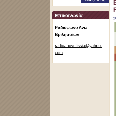
Επικοινωνία
2
Ραδιόφωνο Άνω
Βριλησσίων
radioano
vrilissi
a@yahoo.
com