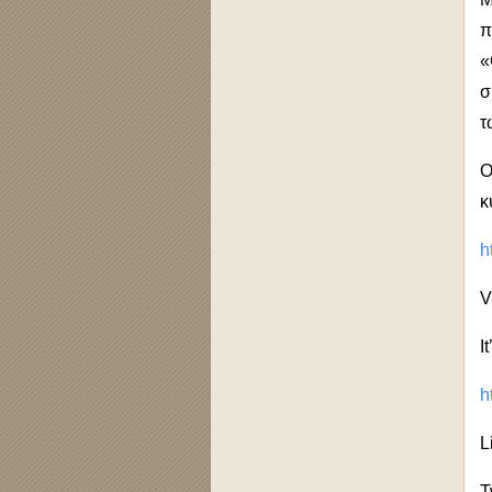
π
«
σ
τ
Ο
κ
h
V
I
h
L
T