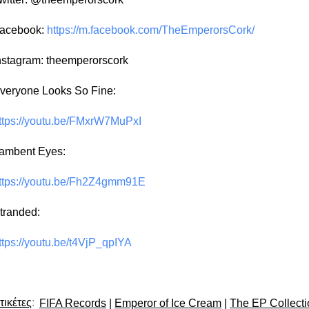
acebook:
https://m.facebook.com/TheEmperorsCork/
nstagram: theemperorscork
veryone Looks So Fine:
ttps://youtu.be/FMxrW7MuPxI
ambent Eyes:
ttps://youtu.be/Fh2Z4gmm91E
tranded:
ttps://youtu.be/t4VjP_qpIYA
τικέτες
:
FIFA Records
|
Emperor of Ice Cream
|
The EP Collecti