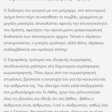
Ο διάλογος του γιατρού με τον μοίραρχο, στο αστυνομικό
τμήμα όπου πήγε να καταθέσει το συμβάν, γραμμένος με
μεγάλη μαεστρία, αποκαλύπτει αφενός την επινοητικότητα
του δράστη, αφετέρου την αγκυλωμένη γραφειοκρατική
διαδικασία των αστυνομικών αρχών. Τελικά ο «δράκος»
επικηρύσσεται, ο γιατρός ομολογεί, αλλά άλλος «δράκος»
συλλαμβάνεται και ομολογεί επίσης!
Ο Σαμαράκης, έμπειρος και ιδιοφυής συγγραφέας,
αποδεικνύεται μαέστρος στη δημιουργία ατμόσφαιρας
κωμικοτραγικής. Πίσω όμως από την κωμικοτραγική
επιφάνεια, βρίσκεται η ανησυχία του για την κοινωνία και
την ανθρωπιά της. Την ιδέα έχει πολύ καλά επεξεργαστεί
στο μυθιστόρημά του
Το Λάθος
, έργο που γελοιοποίησε
όλες τις εξουσίες και έδειξε ότι στο βάθος - βάθος ο
άνθρωπος είναι άνθρωπος. Γιατί ο «άνθρωπος», καθώς λέει
και ο Σεφέρης, θα καταλύσει το τέρας, όποιο και αν είναι