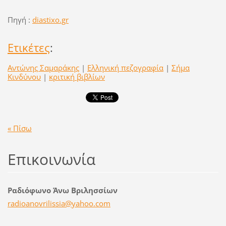
Πηγή :
diastixo.gr
Ετικέτες
:
Αντώνης Σαμαράκης
|
Ελληνική πεζογραφία
|
Σήμα
Κινδύνου
|
κριτική βιβλίων
« Πίσω
Επικοινωνία
Ραδιόφωνο Άνω Βριλησσίων
radioano
vrilissi
a@yahoo.
com