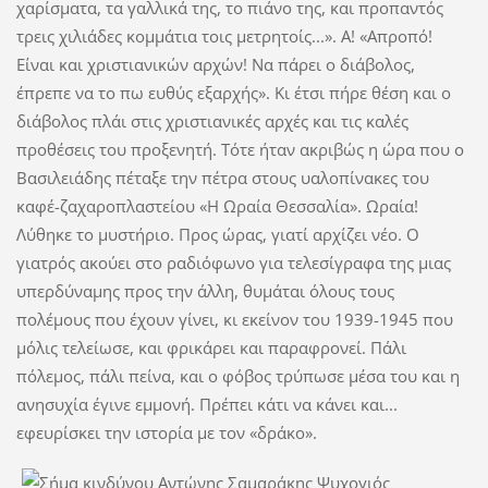
χαρίσματα, τα γαλλικά της, το πιάνο της, και προπαντός
τρεις χιλιάδες κομμάτια τοις μετρητοίς...». Α! «Απροπό!
Είναι και χριστιανικών αρχών! Να πάρει ο διάβολος,
έπρεπε να το πω ευθύς εξαρχής». Κι έτσι πήρε θέση και ο
διάβολος πλάι στις χριστιανικές αρχές και τις καλές
προθέσεις του προξενητή. Τότε ήταν ακριβώς η ώρα που ο
Βασιλειάδης πέταξε την πέτρα στους υαλοπίνακες του
καφέ-ζαχαροπλαστείου «Η Ωραία Θεσσαλία». Ωραία!
Λύθηκε το μυστήριο. Προς ώρας, γιατί αρχίζει νέο. Ο
γιατρός ακούει στο ραδιόφωνο για τελεσίγραφα της μιας
υπερδύναμης προς την άλλη, θυμάται όλους τους
πολέμους που έχουν γίνει, κι εκείνον του 1939-1945 που
μόλις τελείωσε, και φρικάρει και παραφρονεί. Πάλι
πόλεμος, πάλι πείνα, και ο φόβος τρύπωσε μέσα του και η
ανησυχία έγινε εμμονή. Πρέπει κάτι να κάνει και...
εφευρίσκει την ιστορία με τον «δράκο».