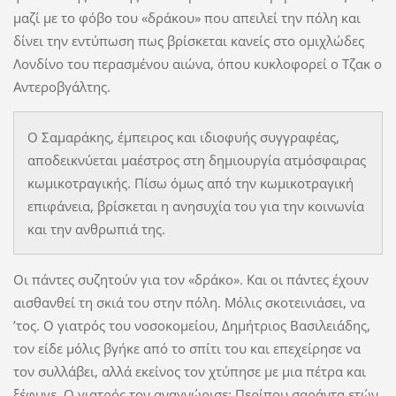
μαζί με το φόβο του «δράκου» που απειλεί την πόλη και
δίνει την εντύπωση πως βρίσκεται κανείς στο ομιχλώδες
Λονδίνο του περασμένου αιώνα, όπου κυκλοφορεί ο Τζακ ο
Αντεροβγάλτης.
Ο Σαμαράκης, έμπειρος και ιδιοφυής συγγραφέας,
αποδεικνύεται μαέστρος στη δημιουργία ατμόσφαιρας
κωμικοτραγικής. Πίσω όμως από την κωμικοτραγική
επιφάνεια, βρίσκεται η ανησυχία του για την κοινωνία
και την ανθρωπιά της.
Οι πάντες συζητούν για τον «δράκο». Και οι πάντες έχουν
αισθανθεί τη σκιά του στην πόλη. Μόλις σκοτεινιάσει, να
’τος. Ο γιατρός του νοσοκομείου, Δημήτριος Βασιλειάδης,
τον είδε μόλις βγήκε από το σπίτι του και επεχείρησε να
τον συλλάβει, αλλά εκείνος τον χτύπησε με μια πέτρα και
ξέφυγε. Ο γιατρός τον αναγνώρισε: Περίπου σαράντα ετών,