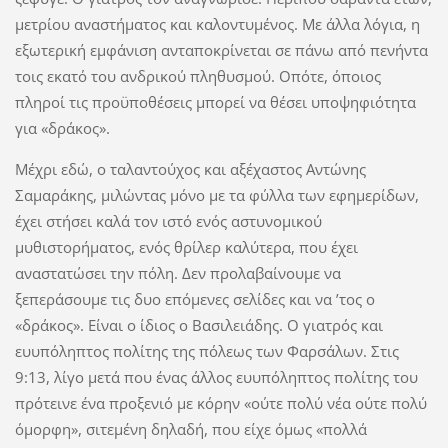
μετρίου αναστήματος και καλοντυμένος. Με άλλα λόγια, η
εξωτερική εμφάνιση ανταποκρίνεται σε πάνω από πενήντα
τοις εκατό του ανδρικού πληθυσμού. Οπότε, όποιος
πληροί τις προϋποθέσεις μπορεί να θέσει υποψηφιότητα
για «δράκος».
Μέχρι εδώ, ο ταλαντούχος και αξέχαστος Αντώνης
Σαμαράκης, μιλώντας μόνο με τα φύλλα των εφημερίδων,
έχει στήσει καλά τον ιστό ενός αστυνομικού
μυθιστορήματος, ενός θρίλερ καλύτερα, που έχει
αναστατώσει την πόλη. Δεν προλαβαίνουμε να
ξεπεράσουμε τις δυο επόμενες σελίδες και να ’τος ο
«δράκος». Είναι ο ίδιος ο Βασιλειάδης. Ο γιατρός και
ευυπόληπτος πολίτης της πόλεως των Φαρσάλων. Στις
9:13, λίγο μετά που ένας άλλος ευυπόληπτος πολίτης του
πρότεινε ένα προξενιό με κόρην «ούτε πολύ νέα ούτε πολύ
όμορφη», σιτεμένη δηλαδή, που είχε όμως «πολλά