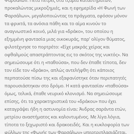
Φαρσάλων. Πετά πέτρες στα τζάμια καταστημάτων,
προκαλώντας μικροζημιές, και η εφημερίδα «Η Φωνή των
Φαρσάλων», μεγαλοποιώντας τα πράγματα, εφόσον μόνον
τα φρικτά, τα ανόσια πάθη και το αίμα κινούν το
αναγνωστικό κοινό, μιλά για «δράκο», του οποίου η
εξημμένη φαντασία μιας οικοκυράς, παρ’ ολίγον θύματος,
φιλοτέχνησε το πορτρέτο: «Είχε μακράς χείρας και
οφθαλμούς απαστράπτοντας εις το σκότος της νυκτός». Να
σημειώσουμε ότι η «παθούσα», που δεν έπαθε τίποτα, δεν
τον είδε τον «δράκο», απλώς αντελήφθη ότι κάποιος
περπατούσε πίσω της και εξαφανίστηκε όταν περιπατητές
παρουσιάστηκαν στο δρόμο. Η κατά φαντασίαν «παθούσα»
όμως, τελικά, έπαθε νευρικό κλονισμό. Να σημειώσουμε
επίσης, ότι τα χαρακτηριστικά του «δράκου» που έχει
καταγράψει ήδη η αστυνομία είναι: Άνδρας σαράντα ετών,
μετρίου αναστήματος και καλοντυμένος. Με λίγα λόγια,
τίποτα το ξεχωριστό και δρακοειδές. Και η κυκλοφορία των
φύλλων της «Φωνής των Φαρσάλων» υπερτριπλασιάζεται,