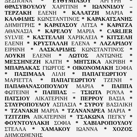
ΔΕΣΠΟΙΝΑ
* ΕΥΘΥΜΙΑΔΟΥ
ΑΡΓΥΡΗ
*
ΘΡΑΣΥΒΟΥΛΟΥ
ΧΑΡΙΤΙΝΗ
* ΙΩΑΝΝΙΔΟΥ –
ΤΕΡΖΑΚΗ
ΕΛΕΝΗ
* ΚΑΛΑΤΖΗ
ΜΑΡΙΑ
*
ΚΑΛΦΙΔΗΣ
ΚΩΝΣΤΑΝΤΙΝΟΣ
* ΚΑΡΑΚΑΤΣΑΝΗΣ
ΔΗΜΗΤΡΗΣ
* ΚΑΡΑΤΑΣΟΥ
ΛΙΤΣΑ
* ΚΑΡΑΤΖΑ
ΑΘΑΝΑΣΙΑ
* ΚΑΡΕΛΟΥ
ΜΑΡΙΑ
*
CARLIER
SYLVIE
* ΚΑΣΤΕΛΛΗ
ΧΑΡΙΚΛΕΙΑ
* ΚΙΤΣΕΛΗ
ΕΛΕΝΗ
* ΚΡΥΣΤΑΛΛΗ
ΕΛΕΝΑ
* ΛΑΖΑΡΙΔΟΥ
ΕΙΡΗΝΗ
* ΛΑΣΚΑΡΙΔΗΣ
ΚΩΝΣΤΑΝΤΙΝΟΣ
*
ΛΟΥΚΗ
ΕΛΕΝΗ
* ΛΩΤΟΣ
ΑΝΤΩΝΗΣ
*
ΜΕΣΣΗΝΕΖΗ
ΚΑΙΤΗ
* ΜΗΤΣΙΚΑ
ΑΚΡΙΒΗ
*
ΜΠΑΡΔΑΚΑΣ
ΓΙΩΡΓΟΣ
* ΟΙΚΟΝΟΜΑΚΗ
ΣΟΦΙΑ
* ΠΑΞΙΜΑΔΑ
ΛΙΛΗ
* ΠΑΠΑΓΕΩΡΓΙΟΥ
ΜΑΡΙΕΤ
T
Α
* ΠΑΠΑΓΕΩΡΓΙΟΥ
ΤΖΕΝΗ *
ΠΑΠΑΘΑΝΑΣΟΠΟΥΛΟΥ
ΜΑΡΙΑ
* ΠΑΠΠΑ
ΦΩΤΕΙΝΗ
* ΠΑΠΠΑΣ – ΤΣΙΩΤΑ
ΡΟΥΛΑ
*
ΠΑΤΣΙΟΥ
ΑΙΚΑΤΕΡΙΝΗ
* ΠΕΡΡΟΥ
ΒΑΣΙΑ
*
ΣΤΑΥΡΟΠΟΥΛΟΥ
ΑΣΠΑΣΙΑ
* ΣΥΡΟΥ
ΒΑΣΙΛΙΚΗ
* ΤΖΑΝΑΚΗ
ΜΑΡΙΑ
* ΤΖΑΝΑΝΔΡΕΑ
ΜΑΡΙΑ
*
ΤΖΙΤΖΙΡΑ
ΑΙΚΑΤΕΡΙΝΗ
* ΤΣΑΚΩΝΑ
ΠΕΓΚΥ
*
ΦΟΥΝΤΟΥΛΑΚΗ
ΣΟΦΙΑ
* ΧΑΒΙΑΡΟΠΟΥΛΟΥ
ΣΤΕΛΛΑ
* ΧΑΜΑΚΟΥ
ΙΩΑΝΝΑ
* ΧΟΖΟΣ
ΔΗΜΟΣΘΕΝΗΣ