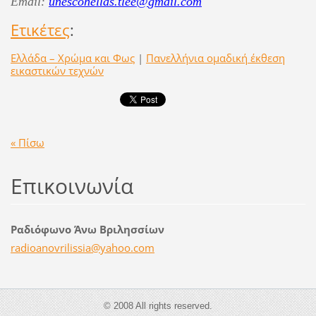
Email
:
unescohellas
.
tlee
@
gmail
.
com
Ετικέτες
:
Ελλάδα – Χρώμα και Φως
|
Πανελλήνια ομαδική έκθεση
εικαστικών τεχνών
« Πίσω
Επικοινωνία
Ραδιόφωνο Άνω Βριλησσίων
radioano
vrilissi
a@yahoo.
com
© 2008 All rights reserved.