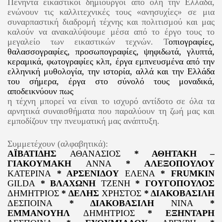
Πενήντα εικαστικοί δημιουργοί από όλη την Ελλάδα,
ενώνουν τις καλλιτεχνικές τους «ανησυχίες» σε μια
συναρπαστική διαδρομή τέχνης και πολιτισμού και μας
καλούν να ανακαλύψουμε μέσα από το έργο τους το
μεγαλείο των εικαστικών τεχνών. Τ
οπιογραφίες,
θαλασσογραφίες, προσωπογραφίες, ψηφιδωτά, γλυπτά,
κεραμικά, φωτογραφίες κλπ, έργα εμπνευσμένα από την
ελληνική μυθολογία, την ιστορία, αλλά και την Ελλάδα
του σήμερα, έργα στο σύνολό τους μοναδικά,
αποδεικνύουν πως
η τέχνη μπορεί να είναι το ισχυρό αντίδοτο σε όλα τα
αρνητικά συναισθήματα που παραλύουν τη ζωή μας και
εμποδίζουν την πνευματική μας ανάπτυξη.
Συμμετέχουν (αλφαβητικά):
ΑΪΒΑΤΙΔΗΣ
ΑΘΑΝΑΣΙΟΣ
* ΑΘΗΤΑΚΗ –
ΓΙΑΚΟΥΜΑΚΗ
ΑΝΝΑ
* ΑΛΕΞΟΠΟΥΛΟΥ
ΚΑΤΕΡΙΝΑ
* ΑΡΣΕΝΙΔΟΥ
ΕΛΕΝΑ
*
FRUMKIN
GILDA
* ΒΛΑΧΩΝΗ
ΤΖΕΝΗ
* ΓΟΥΓΟΠΟΥΛΟΣ
ΔΗΜΗΤΡΙΟΣ
* ΔΕΛΗΣ
ΧΡΗΣΤΟΣ
* ΔΙΑΚΟΒΑΣΙΛΗ
ΔΕΣΠΟΙΝΑ
* ΔΙΑΚΟΒΑΣΙΛΗ
ΝΙΝΑ
*
ΕΜΜΑΝΟΥΗΛ
ΔΗΜΗΤΡΙΟΣ
* ΕΞΗΝΤΑΡΗ