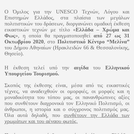
Ο Όμιλος για την
UNESCO
Τεχνών, Λόγου και
Επιστημών Ελλάδος,
στα πλαίσια των μεγάλων
πολιτιστικών του δράσεων
, διοργανώνει ομαδική έκθεση
εικαστικών τεχνών με τίτλο «
Ελλάδα – Χρώμα και
Φως
», η οποία θα πραγματοποιηθεί
από 27 ως 31
Οκτωβρίου
2020
, στο
Πολιτιστικό Κέντρο “Μελίνα”
του Δήμου Αθηναίων (Ηρακλειδών 66 & Θεσσαλονίκης,
Θησείο).
Η έκθεση τελεί υπό την
αιγίδα
του
Ελληνικού
Υπουργείου Τουρισμού.
Σκοπός της έκθεσης είναι, μέσα από τις εικαστικές
τέχνες,
να αναδειχθούν οι ομορφιές, οι μορφές και η
μοναδικότητα του τόπου μας, οι πανανθρώπινες αξίες
που συνθέτουν διαχρονικά τον Ελληνικό Πολιτισμό, οι
άνθρωποι, η ιστορία και ο σύγχρονος πολιτισμός μας.
Όλα αυτά δηλαδή, που
συνθέτουν την Ελλάδα των
χρωμάτων και του αέναου φωτός.