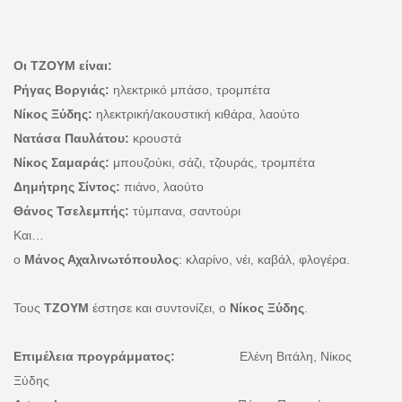
Οι ΤΖΟΥΜ είναι:
Ρήγας Βοργιάς:
ηλεκτρικό μπάσο, τρομπέτα
Νίκος Ξύδης:
ηλεκτρική/ακουστική κιθάρα, λαούτο
Νατάσα Παυλάτου:
κρουστά
Νίκος Σαμαράς:
μπουζούκι, σάζι, τζουράς, τρομπέτα
Δημήτρης Σίντος:
πιάνο, λαούτο
Θάνος Τσελεμπής:
τύμπανα, σαντούρι
Και…
ο
Μάνος Αχαλινωτόπουλος
: κλαρίνο, νέι, καβάλ, φλογέρα.
Τους
ΤΖΟΥΜ
έστησε και συντονίζει, ο
Νίκος Ξύδης
.
Επιμέλεια προγράμματος:
Ελένη Βιτάλη, Νίκος
Ξύδης