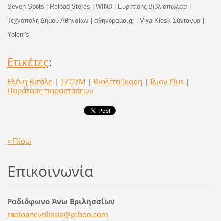
Seven Spots | Reload Stores | WIND | Ευριπίδης Βιβλιοπωλεία |
Τεχνόπολη Δήμου Αθηναίων | αθηνόραμα.gr | Viva Kiosk Σύνταγμα |
Yoleni's
Ετικέτες
:
Ελένη Βιτάλη
|
TZOYM
|
Βιολέτα Ίκαρη
|
Ίλιον Plus
|
Παράταση παραστάσεων
« Πίσω
Επικοινωνία
Ραδιόφωνο Άνω Βριλησσίων
radioano
vrilissi
a@yahoo.
com