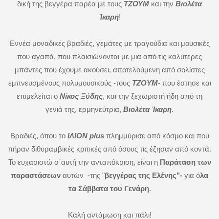
δική της βεγγέρα παρέα με τους
ΤΖΟΥΜ
και την
Βιολέτα
Ίκαρη
!
Εννέα μοναδικές βραδιές, γεμάτες με τραγούδια και μουσικές
που αγαπά, που πλαισιώνονται με μια από τις καλύτερες
μπάντες που έχουμε ακούσει, αποτελούμενη από σολίστες
εμπνευσμένους πολυμουσικούς -τους
TZOYM
- που έστησε και
επιμελείται ο
Νίκος Ξύδης
, και την ξεχωριστή ήδη από τη
γενιά της, ερμηνεύτρια,
Βιολέτα Ίκαρη
.
Bραδιές, όπου το
ΙΛΙΟΝ plus
πλημμύρισε από κόσμο και που
πήραν διθυραμβικές κριτικές από όσους τις έζησαν από κοντά.
Το ευχαριστώ σ΄αυτή την ανταπόκριση, είναι η
Παράταση των
παραστάσεων
αυτών -της "
βεγγέρας της Ελένης"-
για ό
λα
τα Σάββατα του Γενάρη
.
Καλή αντάμωση και πάλι!