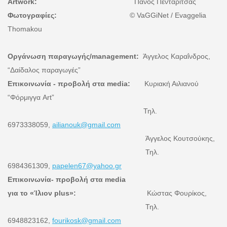
Artwork:
Πάνος Πενταρίτσας
Φωτογραφίες
:
© VaGGiNet / Evaggelia
Thomakou
Οργάνωση παραγωγής/management:
Άγγελος Καραΐνδρος,
“Δαίδαλος παραγωγές”
Επικοινωνία - προβολή στα media:
Κυριακή Αιλιανού
“Φόρμιγγα Art”
Τηλ.
6973338059,
ailianouk@gmail.com
Άγγελος Κουτσούκης,
Τηλ.
6984361309,
papelen67@yahoo.gr
Επικοινωνία- προβολή στα media
για το «Ίλιον plus»:
Κώστας Φουρίκος,
Τηλ.
6948823162,
fourikosk@gmail.com