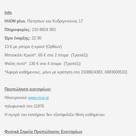
Info
ΙΛΙΟΝ plus
, Πατησίων και Κοδριγκτώνος 17
Πληροφορίες:
210 8824 383
Ώρα έναρξης:
22:30
13 € με μπύρα ή κρασί (Ορθίων)
Μπουκάλι Κρασί*: 65 € στα 2 άτομα (Τραπέζι)
Φιάλη ποτό*: 130 € στα 4 άτομα (Τραπέζι)
*Αφορά καθήμενους, μόνο με κράτηση στα 2108824383, 6983600510)
Προπώληση εισιτηρίων:
Ηλεκτρονικά
www.viva.gr
τηλεφωνικά στο 11876
Η αγορά του εισιτήριου δεν εξασφαλίζει θέση καθημένου.
Φυσικά Σημεία Προπώλησης Εισιτηρίων