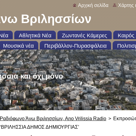
Αρχική σελίδα
Χάρτης 
νω Βριλησσίων
Νέα
Αθλητικά Νέα
Ζωντανές Κάμερες
Καιρός 
Μουσικά νέα
Περιβάλλον-Πυρασφάλεια
Πολιτισ
ήσσια και όχι μόνο
Ραδιόφωνο Άνω Βριλησσίων, Ano Vrilissia Radio
>
Εκπροσώπ
‘ΒΡΙΛΗΣΣΙΑ ΔΗΜΟΣ ΔΗΜΙΟΥΡΓΙΑΣ’