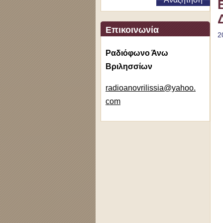
Επικοινωνία
2
Ραδιόφωνο Άνω
Βριλησσίων
radioano
vrilissi
a@yahoo.
com