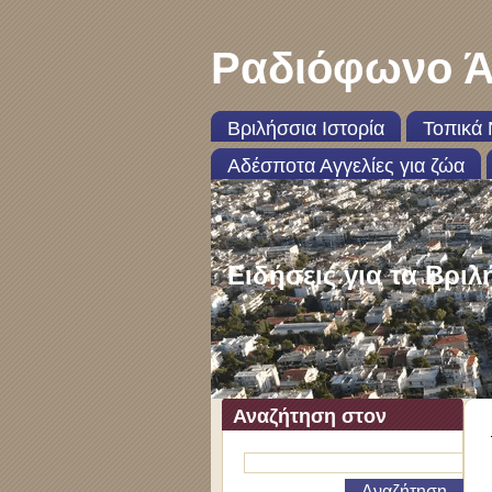
Ραδιόφωνο Ά
Βριλήσσια Ιστορία
Τοπικά 
Αδέσποτα Αγγελίες για ζώα
Ειδήσεις για τα Βριλ
Αναζήτηση στον
ιστότοπο