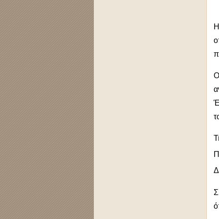
Η
ο
π
Ο
α
Έ
τ
Τ
Π
Δ
Σ
ό