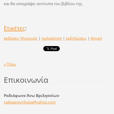
και θα υπογράψει αντίτυπα του βιβλίου της.
Ετικέτες
:
εκδόσεις Ψυχογιός
|
πρόσκληση
|
εκδηλώσεις
|
Αττική
« Πίσω
Επικοινωνία
Ραδιόφωνο Άνω Βριλησσίων
radioano
vrilissi
a@yahoo.
com