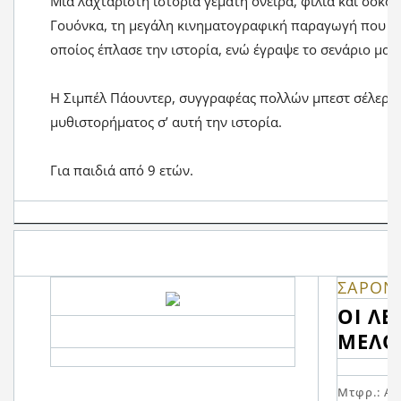
Μια λαχταριστή ιστορία γεμάτη όνειρα, φιλία και σοκολ
Γουόνκα, τη μεγάλη κινηματογραφική παραγωγή που σκ
οποίος έπλασε την ιστορία, ενώ έγραψε το σενάριο μαζ
Η Σιμπέλ Πάουντερ, συγγραφέας πολλών μπεστ σέλερ,
μυθιστορήματος σʼ αυτή την ιστορία.
Για παιδιά από 9 ετών.
ΣΑΡΟΝ 
ΟΙ ΛΕ
ΜΕΛΟ
Μτφρ.: Α