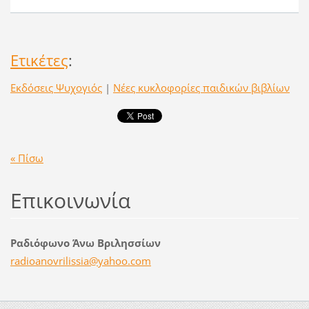
Ετικέτες
:
Εκδόσεις Ψυχογιός
|
Νέες κυκλοφορίες παιδικών βιβλίων
« Πίσω
Επικοινωνία
Ραδιόφωνο Άνω Βριλησσίων
radioano
vrilissi
a@yahoo.
com