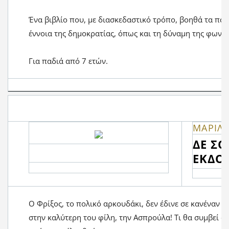
Ένα βιβλίο που, με διασκεδαστικό τρόπο, βοηθά τα παι
έννοια της δημοκρατίας, όπως και τη δύναμη της φωνής
Για παδιά από 7 ετών.
ΜΑΡΙΛ
ΔΕ ΣΟ
ΕΚΔΟ
Ο Φρίξος, το πολικό αρκουδάκι, δεν έδινε σε κανέναν τ
στην καλύτερη του φίλη, την Aσπρούλα! Τι θα συμβεί ό