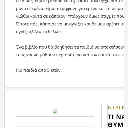
Γεια σας! Είμαι η Κλάρα και έχω κάτι πολύ ξεχωριστό! Ε
μόνο σ' εμένα. Είμαι περήφανη για εμένα και το σώμα 
νιώθω κοντά σε κάποιον. Υπάρχουν όμως στιγμές που δε
Όποτε πάει κάποιος να με αγγίξει και δε μου αρέσει, τό
αγγίζεις! Δεν το θέλω!»
Ένα βιβλίο που θα βοηθήσει τα παιδιά να αποκτήσουν 
τους και να μάθουν περισσότερα για τον εαυτό τους και
Για παιδιά από 5 ετών.
ΝΤΑΓKΜ
ΤΙ Ν
ΘΥΜΟ