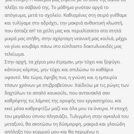
πλέξει το σάβανό της. Το μάθημα γινόταν αργά το
απόγευμα, μετά το σχολείο. Καθισμένες στη σειρά γνέθαμε
και τυλίγαμε στο αδράχτι, την μακριά ανθεκτική κλωστή,
που έσταζε απ’ τα χείλη μας και περιελίσσετο στα στητά
μικρά μας στήθη, στην αχόρταγη νεανική μας κοιλιά, μέχρι
να γίνει κουβάρι πάνω στο εύπλαστο δακτυλιοειδές μας
τελείωμα.
Στην αρχή, τα χέρια μου έτρεμαν, μην τύχει και ξεφύγει
κάποιος κόμπος, μην τύχει και σπιλώσω το καθάριο
υφαντό. Μα τώρα, έφηβη πια, η γνώση και η εμπειρία
τόσων χρόνων με επιβραβεύουν. Χαϊδεύω με τις ρώγες των
δαχτύλων το απαλό κουκούλι, που αντανακλά σαν
καθρέφτης τις λάμπες της οροφής του εργαστηρίου, και
εκεί μέσα καθρεφτίζω μαζί και όλα μου τα όνειρα. Η εποχή
του μεγάλου ύπνου πλησιάζει. Τυλιγμένη στην αγκαλιά του
μεταξιού, θα σκοτώσω τη δύσμορφη, μακριά και γλοιώδη
απόληξη του κορμιού μου και θα περιμένω η