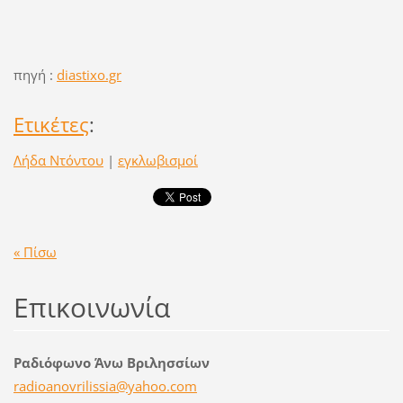
πηγή :
diastixo.gr
Ετικέτες
:
Λήδα Ντόντου
|
εγκλωβισμοί
« Πίσω
Επικοινωνία
Ραδιόφωνο Άνω Βριλησσίων
radioano
vrilissi
a@yahoo.
com