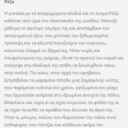
Ρόζα
Η γυναίκα με τα αναρριχώμενα κλαδιά και το όνομα Ρόζα
καθόταν από ώρα στο πλατύσκαλο της εισόδου. Κάπνιζε
ράθυμα το άφιλτρο τσιγάρο της και απολάμβανε τον
απογευματινό ήλιο, που χτύπαγε την ξεθωριασμένη
πρόσοψη και τα κλειστά παντζούρια του πορνείου,
καίγοντας ελαφρά το δέρμα της. Ήταν νωρίς και
επωφελούμενη της ερημιάς, έλυσε τα σχοινιά του κορσέ και
επέτρεψε στα πλαδαρά της στήθη να ξετυλιχθούν πάνω
στην κοιλιά. Πιο κάτω, στην αρχή του εφηβαίου,
ξεπρόβαλαν τα μαραμένα πέταλα μιας ξεχασμένης νιότης,
που παρέμεναν ενάντια στο χρόνο, γατζωμένα στο μίσχο
που ξεμυτούσε ανάμεσα στα ιδρωμένα ανοιχτά της πόδια.
Βλάσταινε και τώρα κι ας είχαν κιτρινίσει τα φύλλα της κι
ας είχαν λειανθεί τα αγκάθια που έντυναν τα άκρα της.
Ήταν οι μόνιμοι, εκείνοι που θυμούνταν την πάλαι ποτέ
ανθοφορία, που πότιζαν και κλάδευαν ακόμα τον