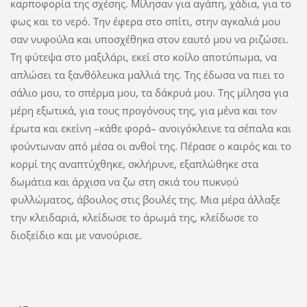
καρποφορία της σχέσης. Μίλησαν για αγάπη, χάδια, για το
φως και το νερό. Την έφερα στο σπίτι, στην αγκαλιά μου
σαν νυφούλα και υποσχέθηκα στον εαυτό μου να ριζώσει.
Τη φύτεψα στο μαξιλάρι, εκεί στο κοίλο αποτύπωμα, να
απλώσει τα ξανθόλευκα μαλλιά της. Της έδωσα να πιει το
σάλιο μου, το σπέρμα μου, τα δάκρυά μου. Της μίλησα για
μέρη εξωτικά, για τους προγόνους της, για μένα και τον
έρωτα και εκείνη –κάθε φορά– ανοιγόκλεινε τα σέπαλα και
φούντωναν από μέσα οι ανθοί της. Πέρασε ο καιρός και το
κορμί της αναπτύχθηκε, σκλήρυνε, εξαπλώθηκε στα
δωμάτια και άρχισα να ζω στη σκιά του πυκνού
φυλλώματος, άβουλος στις βουλές της. Μια μέρα άλλαξε
την κλειδαριά, κλείδωσε το άρωμά της, κλείδωσε το
διοξείδιο και με νανούρισε.