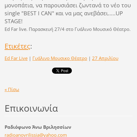
μονοπάτια, να παρουσιάσει ζωντανά το νέο του
single "BEST I CAN" και να μας ανεβάσει.....UP
STAGE!
Ed Far live. Παρασκευή 27/4 στο Γυάλινο Μουσικό Θέατρο.
Ετικέτες
:
Ed Far Live
|
Γυάλινο Μουσικο Θέατρο
|
27 Απριλίου
« Πίσω
Επικοινωνία
Ραδιόφωνο Άνω Βριλησσίων
radioano
vrilissi
a@yahoo.
com