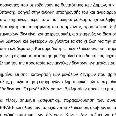
αράγοντες που υπερβαίνουν τις δυνατότητες των Δήμων, π.χ. 
ύπανση), οδηγεί στην ανάγκη επισήμανσής του και αναδιάρθ
υτό σημαίνει, πέρα από τα μακροπρόθεσμα, (πρόσληψη
ξιοποίηση και επιμόρφωση του υπάρχοντος προσωπικού, δη
εμιναρίων (δεν είναι και αστροφυσική), ώστε αφενός να διαπι
ων δέντρων και αφετέρου να γίνονται τα στοιχειώδη για την υ
άστα κλαδέματος). Και αρμοδιότητες, δεν κλαδεύουν, ούτε παρ
χουν τη σχετική «πιστοποίηση». Σημαίνει ότι ο δημοτικός μηχαν
έλημά του την προστασία των μεγάλων δέντρων, ενημερώνεται,
ημαίνει επίσης, καταγραφή των μεγάλων δέντρων που βρίσ
όλης, με αξιοποίηση εφαρμογών πληροφορικής, ώστε περιοδι
άθε δέντρου. Τα μεγάλα δέντρα των Βριλησσίων πρέπει να μπο
αι τέλος, σημαίνει «ασφυκτική» παρακολούθηση των συν
ΕΦΔΕΕ και όλων των παροχών που κλαδεύουν, σκάβουν και αν
ο ριζικό σύστημα των δέντρων. Κανείς δεν πρέπει να αδ