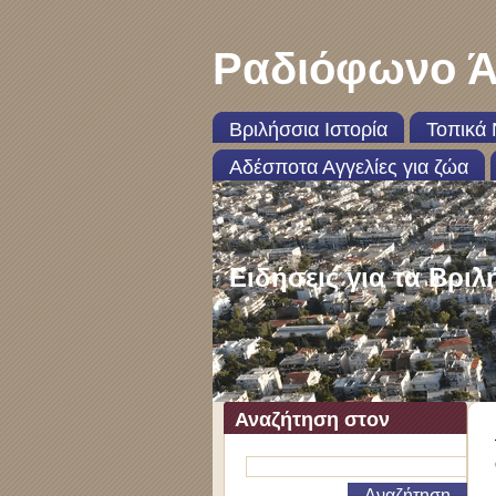
Ραδιόφωνο Ά
Βριλήσσια Ιστορία
Τοπικά 
Αδέσποτα Αγγελίες για ζώα
Ειδήσεις για τα Βριλ
Αναζήτηση στον
ιστότοπο