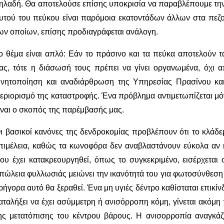
ηλαδή. Θα αποτελούσε επίσης υποκρισία να παραβλέπουμε την 
υτού του πεύκου είναι παρόμοια εκατοντάδων άλλων στα πεζ
ων οποίων, επίσης προδιαγράφεται ανάλογη.
ο θέμα είναι απλό: Εάν το πράσινο και τα πεύκα αποτελούν τ
ας, τότε η διάσωσή τους πρέπει να γίνει οργανωμένα, όχι 
ινητοποίηση και αναδιάρθρωση της Υπηρεσίας Πρασίνου κα
εριορισμό της καταστροφής. Ένα πρόβλημα αντιμετωπίζεται μό
ίναι ο σκοπός της παρέμβασής μας.
ι βασικοί κανόνες της δενδροκομίας προβλέπουν ότι το κλάδε
πιμέλεια, καθώς τα κωνοφόρα δεν αναβλαστάνουν εύκολα αν
ου έχει κατακρεουργηθεί, όπως το συγκεκριμένο, εισέρχεται
πώλεια φυλλωσιάς μειώνει την ικανότητά του για φωτοσύνθεση
ρήγορα αυτό θα ξεραθεί. Ένα μη υγιές δέντρο καθίσταται επικί
αταλήξει να έχει ασύμμετρη ή ανισόρροπη κόμη, γίνεται ακόμη
ης μετατόπισης του κέντρου βάρους. Η ανισορροπία αναγκάζε