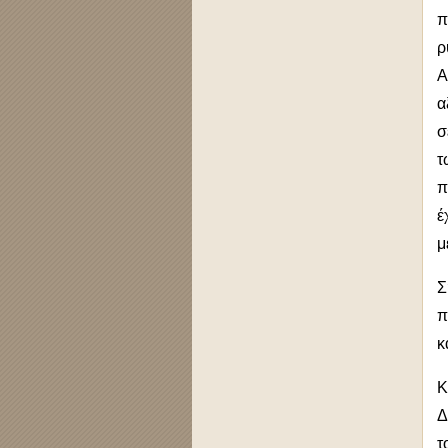
π
ρ
Α
α
σ
τ
π
έ
μ
Σ
π
κ
Κ
Δ
τ