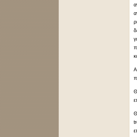
α
α
ρ
δ
γ
π
κ
Α
π
Θ
ε
Θ
t
ε