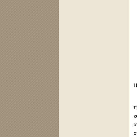
Η
Σ
τ
κ
α
σ