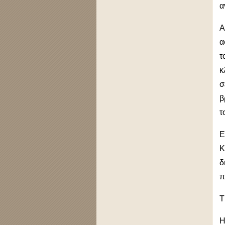
α
Α
α
τ
κ
σ
β
τ
Ε
Κ
δ
π
Τ
Η