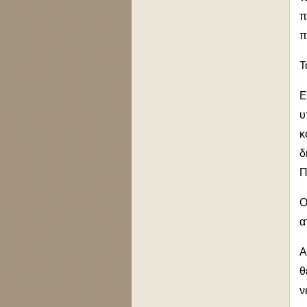
π
π
Τ
Ε
υ
κ
δ
Π
Ο
α
Α
θ
ν