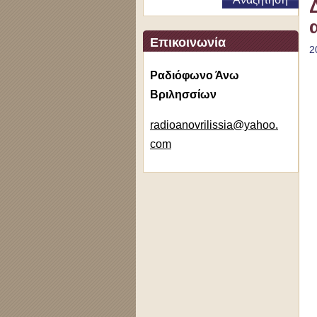
Επικοινωνία
2
Ραδιόφωνο Άνω
Βριλησσίων
radioano
vrilissi
a@yahoo.
com