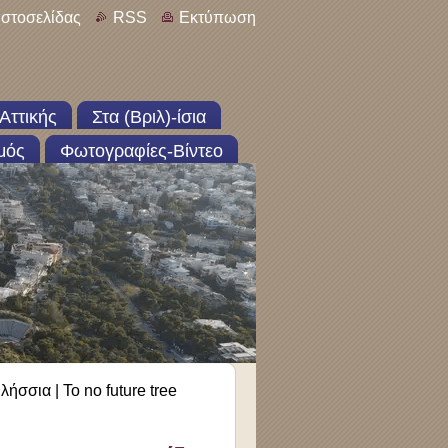
ιστοσελίδας
RSS
Εκτύπωση
Αττικής
Στα (Βριλ)-ίσια
μός
Φωτογραφίες-Βίντεο
ήσσια | Το no future tree