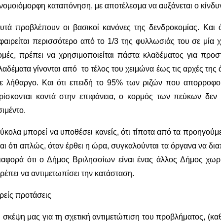
νομοιόμορφη καταπόνηση, με αποτέλεσμα να αυξάνεται ο κίνδυ
υτά προβλέπουν οι βασικοί κανόνες της δενδροκομίας. Και 
φαιρείται περισσότερο από το 1/3 της φυλλωσιάς του σε μία χ
ομές, πρέπει να χρησιμοποιείται πάστα κλαδέματος για προστ
λαδέματα γίνονται από το τέλος του χειμώνα έως τις αρχές της ά
ε λήθαργο. Και ότι επειδή το 95% των ριζών που απορροφού
ρίσκονται κοντά στην επιφάνεια, ο κορμός των πεύκων δεν 
σιμέντο.
ύκολα μπορεί να υποθέσει κανείς, ότι τίποτα από τα προηγούμε
αι ότι απλώς, όταν έρθει η ώρα, συγκαλούνται τα όργανα να δι
ιαφορά ότι ο Δήμος Βριλησσίων είναι ένας άλλος Δήμος χωρ
ρέπει να αντιμετωπίσει την κατάσταση.
ρείς προτάσεις
 σκέψη μας για τη σχετική αντιμετώπιση του προβλήματος, (κα