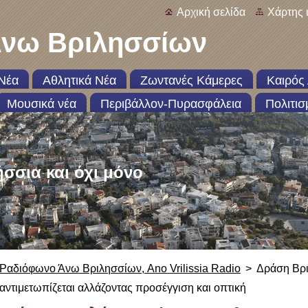
Αρχική σελίδα
Χάρτης 
νω Βριλησσίων
Νέα
Αθλητικά Νέα
Ζωντανές Κάμερες
Καιρός 
Μουσικά νέα
Περιβάλλον-Πυρασφάλεια
Πολιτισ
ήσσια και όχι μόνο
Ραδιόφωνο Άνω Βριλησσίων, Ano Vrilissia Radio
>
Δράση Βριλ
αντιμετωπίζεται αλλάζοντας προσέγγιση και οπτική