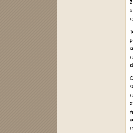
δ
α
τ
Τ
μ
κ
π
ε
Ο
ε
π
α
γ
κ
τ