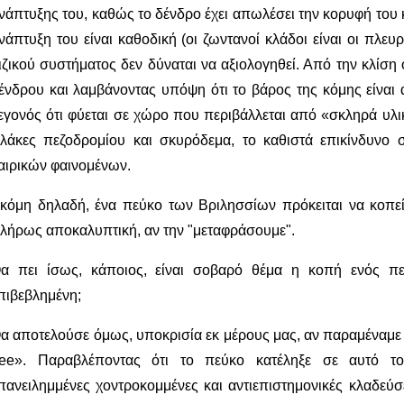
νάπτυξης του, καθώς το δένδρο έχει απωλέσει την κορυφή του κ
νάπτυξη του είναι καθοδική (οι ζωντανοί κλάδοι είναι οι πλευ
ιζικού συστήματος δεν δύναται να αξιολογηθεί. Από την κλίσ
ένδρου και λαμβάνοντας υπόψη ότι το βάρος της κόμης είναι 
εγονός ότι φύεται σε χώρο που περιβάλλεται από «σκληρά υλι
λάκες πεζοδρομίου και σκυρόδεμα, το καθιστά επικίνδυνο 
αιρικών φαινομένων.
κόμη δηλαδή, ένα πεύκο των Βριλησσίων πρόκειται να κοπεί.
λήρως αποκαλυπτική, αν την "μεταφράσουμε".
α πει ίσως, κάποιος, είναι σοβαρό θέμα η κοπή ενός πεύ
πιβεβλημένη;
α αποτελούσε όμως, υποκρισία εκ μέρους μας, αν παραμέναμε 
ree». Παραβλέποντας ότι το πεύκο κατέληξε σε αυτό το
πανειλημμένες χοντροκομμένες και αντιεπιστημονικές κλαδε