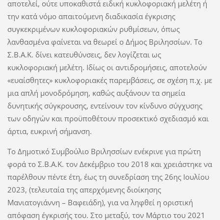
αποτελεί, ούτε υποκαθιστά ειδική κυκλοφοριακή μελέτη ή
την κατά νόμο απαιτούμενη διαδικασία έγκρισης
συγκεκριμένων κυκλοφοριακών ρυθμίσεων, όπως
λανθασμένα φαίνεται να θεωρεί ο Δήμος Βριλησσίων. Το
Σ.Β.Α.Κ. δίνει κατευθύνσεις, δεν λογίζεται ως
κυκλοφοριακή μελέτη. Ιδίως οι αντιδρομήσεις, αποτελούν
«ευαίσθητες» κυκλοφοριακές παρεμβάσεις, σε σχέση π.χ. με
μια απλή μονοδρόμηση, καθώς αυξάνουν τα σημεία
δυνητικής σύγκρουσης, εντείνουν τον κίνδυνο σύγχυσης
των οδηγών και προϋποθέτουν προσεκτικό σχεδιασμό και
άρτια, ευκρινή σήμανση.
Το Δημοτικό Συμβούλιο Βριλησσίων ενέκρινε για πρώτη
φορά το Σ.Β.Α.Κ. τον Δεκέμβριο του 2018 και χρειάστηκε να
παρέλθουν πέντε έτη, έως τη συνεδρίαση της 26ης Ιουλίου
2023, (τελευταία της απερχόμενης διοίκησης
Μανιατογιάννη – Βαφειάδη), για να ληφθεί η οριστική
απόφαση έγκρισής του. Στο μεταξύ, τον Μάρτιο του 2021