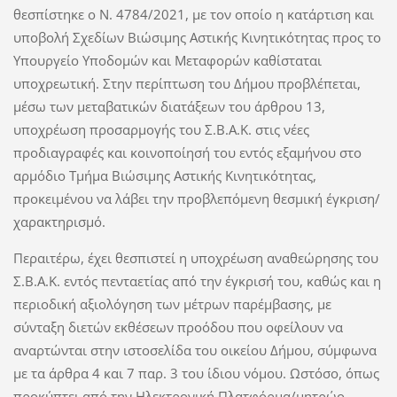
θεσπίστηκε ο Ν. 4784/2021, με τον οποίο η κατάρτιση και
υποβολή Σχεδίων Βιώσιμης Αστικής Κινητικότητας προς το
Υπουργείο Υποδομών και Μεταφορών καθίσταται
υποχρεωτική. Στην περίπτωση του Δήμου προβλέπεται,
μέσω των μεταβατικών διατάξεων του άρθρου 13,
υποχρέωση προσαρμογής του Σ.Β.Α.Κ. στις νέες
προδιαγραφές και κοινοποίησή του εντός εξαμήνου στο
αρμόδιο Τμήμα Βιώσιμης Αστικής Κινητικότητας,
προκειμένου να λάβει την προβλεπόμενη θεσμική έγκριση/
χαρακτηρισμό.
Περαιτέρω, έχει θεσπιστεί η υποχρέωση αναθεώρησης του
Σ.Β.Α.Κ. εντός πενταετίας από την έγκρισή του, καθώς και η
περιοδική αξιολόγηση των μέτρων παρέμβασης, με
σύνταξη διετών εκθέσεων προόδου που οφείλουν να
αναρτώνται στην ιστοσελίδα του οικείου Δήμου, σύμφωνα
με τα άρθρα 4 και 7 παρ. 3 του ίδιου νόμου. Ωστόσο, όπως
προκύπτει από την Ηλεκτρονική Πλατφόρμα/μητρώο