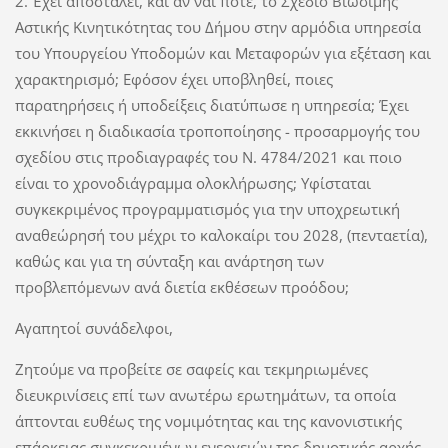
2. Έχει αποσταλεί, και αν ναι πότε, το Σχέδιο Βιώσιμης
Αστικής Κινητικότητας του Δήμου στην αρμόδια υπηρεσία
του Υπουργείου Υποδομών και Μεταφορών για εξέταση και
χαρακτηρισμό; Εφόσον έχει υποβληθεί, ποιες
παρατηρήσεις ή υποδείξεις διατύπωσε η υπηρεσία; Έχει
εκκινήσει η διαδικασία τροποποίησης - προσαρμογής του
σχεδίου στις προδιαγραφές του Ν. 4784/2021 και ποιο
είναι το χρονοδιάγραμμα ολοκλήρωσης; Υφίσταται
συγκεκριμένος προγραμματισμός για την υποχρεωτική
αναθεώρησή του μέχρι το καλοκαίρι του 2028, (πενταετία),
καθώς και για τη σύνταξη και ανάρτηση των
προβλεπόμενων ανά διετία εκθέσεων προόδου;
Αγαπητοί συνάδελφοι,
Ζητούμε να προβείτε σε σαφείς και τεκμηριωμένες
διευκρινίσεις επί των ανωτέρω ερωτημάτων, τα οποία
άπτονται ευθέως της νομιμότητας και της κανονιστικής
επάρκειας συγκεκριμένων ενεργειών της δημοτικής αρχής