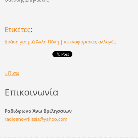
Ετικέτες
:
Δράση για μιά Άλλη Πόλη
|
κυκλοφοριακές αλλαγές
« Πίσω
Επικοινωνία
Ραδιόφωνο Άνω Βριλησσίων
radioano
vrilissi
a@yahoo.
com