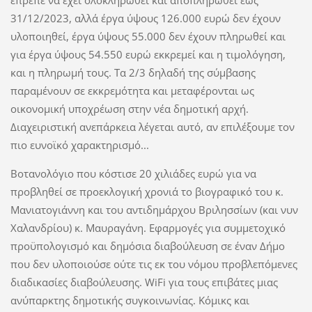
έπρεπε να έχει ολοκληρωθεί και αποπληρωθεί έως
31/12/2023, αλλά έργα ύψους 126.000 ευρώ δεν έχουν
υλοποιηθεί, έργα ύψους 55.000 δεν έχουν πληρωθεί και
για έργα ύψους 54.550 ευρώ εκκρεμεί και η τιμολόγηση,
και η πληρωμή τους. Τα 2/3 δηλαδή της σύμβασης
παραμένουν σε εκκρεμότητα και μεταφέρονται ως
οικονομική υποχρέωση στην νέα δημοτική αρχή.
Διαχειριστική ανεπάρκεια λέγεται αυτό, αν επιλέξουμε τον
πιο ευνοϊκό χαρακτηρισμό...
Βοτανολόγιο που κόστισε 20 χιλιάδες ευρώ για να
προβληθεί σε προεκλογική χρονιά το βιογραφικό του κ.
Μανιατογιάννη και του αντιδημάρχου Βριλησσίων (και νυν
Χαλανδρίου) κ. Μαυραγάνη. Εφαρμογές για συμμετοχικό
προϋπολογισμό και δημόσια διαβούλευση σε έναν Δήμο
που δεν υλοποιούσε ούτε τις εκ του νόμου προβλεπόμενες
διαδικασίες διαβούλευσης. WiFi για τους επιβάτες μιας
ανύπαρκτης δημοτικής συγκοινωνίας. Κόμικς και