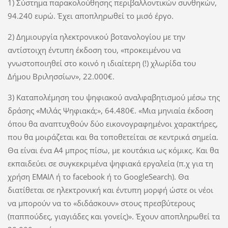
1) Σύστημα παρακολούθησης περιβαλλοντικών συνθηκών,
94.240 ευρώ. Έχει αποπληρωθεί το μισό έργο.
2) Δημιουργία ηλεκτρονικού βοτανολογίου με την
αντίστοιχη έντυπη έκδοση του, «προκειμένου να
γνωστοποιηθεί στο κοινό η ιδιαίτερη (!) χλωρίδα του
Δήμου Βριλησσίων», 22.000€.
3) Καταπολέμηση του ψηφιακού αναλφαβητισμού μέσω της
δράσης «Μιλάς Ψηφιακά;», 64.480€. «Μια μηνιαία έκδοση
όπου θα αναπτυχθούν δύο εικονογραφημένοι χαρακτήρες,
που θα μοιράζεται και θα τοποθετείται σε κεντρικά σημεία.
Θα είναι ένα Α4 μπρος πίσω, με κουτάκια ως κόμικς. Και θα
εκπαιδεύει σε συγκεκριμένα ψηφιακά εργαλεία (π.χ για τη
χρήση ΕΜΑΙΛ ή το facebook ή το GoogleSearch). Θα
διατίθεται σε ηλεκτρονική και έντυπη μορφή ώστε οι νέοι
να μπορούν να το «διδάσκουν» στους πρεσβύτερους
(παππούδες, γιαγιάδες και γονείς)». Έχουν αποπληρωθεί τα