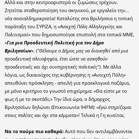
Αλλά και στην κεντροαριστερά οι ζυμώσεις τρέχουν.
Ζητείται σταθεροποίηση του σκηνικού, με εργαλείο την...
νέα σοσιαλδημοκρατία! Καταλύτης στα Βριλήσσια η τοπική
παράταξη του ΣΥΡΙΖΑ, η «
Ανοιχτή Πόλη Αλληλεγγύης και
Πολιτισμού
» που δημοσιοποίησε επιστολή στα τοπικά ΜΜΕ,
«
Για μια Προοδευτική Πολιτική για τον Δήμο
Βριλησσίων
». (
"Θέλουμε ο Δήμος μας να διοικηθεί από μια
προοδευτική πλειοψηφία, έτσι ώστε να ασκηθούν
προοδευτικές και όχι συντηρητικές πολιτικές")
. Με άλλα
λόγια, ως δικαιούχος της κυβέρνησης η «Ανοιχτή Πόλη»
απευθύνει πρόσκληση - απειλή για προεκλογικά παζάρια,
με μόνο κριτήριο το γνωστό επιχείρημα: «Θα είστε με το
φως ή με το σκοτάδι;» Την ίδια ώρα, ο δήμαρχος
Βριλησσίων δηλώνει (Επικοινωνία 94FM): «
Εγώ στηρίζομαι
στους πολίτες και όχι στα κόμματα
»! Τελικά η Γη κινείται;
Να το πούμε πιο καθαρά:
Αυτό που δεν αντιλαμβάνονται