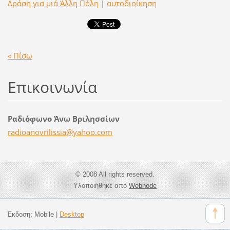
Δράση για μιά Άλλη Πόλη
|
αυτοδιοίκηση
« Πίσω
Επικοινωνία
Ραδιόφωνο Άνω Βριλησσίων
radioano
vrilissi
a@yahoo.
com
© 2008 All rights reserved.
Υλοποιήθηκε από
Webnode
Έκδοση:
Mobile
|
Desktop