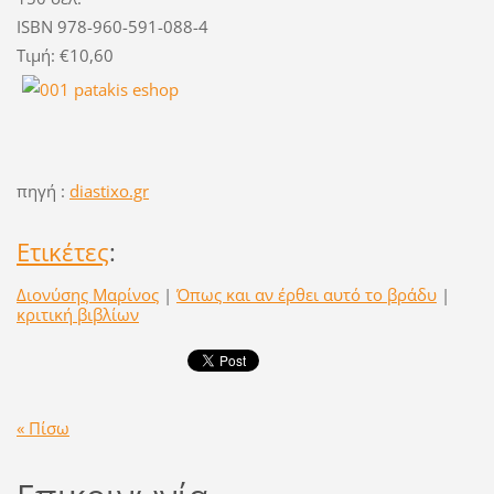
ISBN 978-960-591-088-4
Τιμή: €10,60
πηγή :
diastixo.gr
Ετικέτες
:
Διονύσης Μαρίνος
|
Όπως και αν έρθει αυτό το βράδυ
|
κριτική βιβλίων
« Πίσω