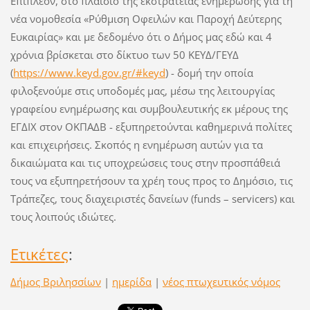
Επιπλέον, στο πλαίσιο της εκστρατείας ενημέρωσης για τη
νέα νομοθεσία «Ρύθμιση Οφειλών και Παροχή Δεύτερης
Ευκαιρίας» και με δεδομένο ότι ο Δήμος μας εδώ και 4
χρόνια βρίσκεται στο δίκτυο των 50 ΚΕΥΔ/ΓΕΥΔ
(
https://www.keyd.gov.gr/#keyd
) - δομή την οποία
φιλοξενούμε στις υποδομές μας, μέσω της λειτουργίας
γραφείου ενημέρωσης και συμβουλευτικής εκ μέρους της
ΕΓΔΙΧ στον ΟΚΠΑΔΒ - εξυπηρετούνται καθημερινά πολίτες
και επιχειρήσεις. Σκοπός η ενημέρωση αυτών για τα
δικαιώματα και τις υποχρεώσεις τους στην προσπάθειά
τους να εξυπηρετήσουν τα χρέη τους προς το Δημόσιο, τις
Τράπεζες, τους διαχειριστές δανείων (funds – servicers) και
τους λοιπούς ιδιώτες.
Ετικέτες
:
Δήμος Βριλησσίων
|
ημερίδα
|
νέος πτωχευτικός νόμος