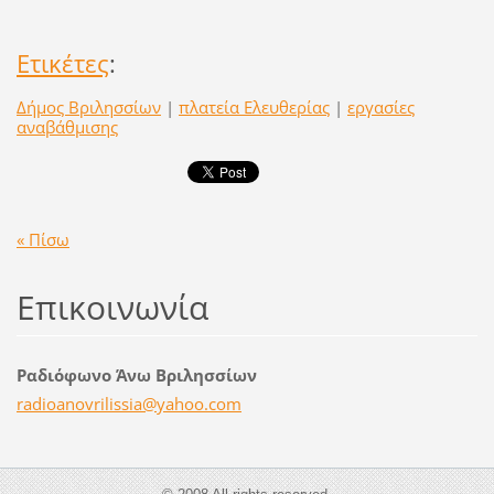
Ετικέτες
:
Δήμος Βριλησσίων
|
πλατεία Ελευθερίας
|
εργασίες
αναβάθμισης
« Πίσω
Επικοινωνία
Ραδιόφωνο Άνω Βριλησσίων
radioano
vrilissi
a@yahoo.
com