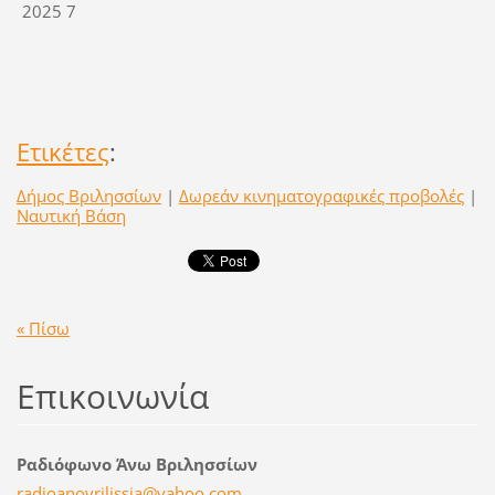
Ετικέτες
:
Δήμος Βριλησσίων
|
Δωρεάν κινηματογραφικές προβολές
|
Ναυτική Βάση
« Πίσω
Επικοινωνία
Ραδιόφωνο Άνω Βριλησσίων
radioano
vrilissi
a@yahoo.
com