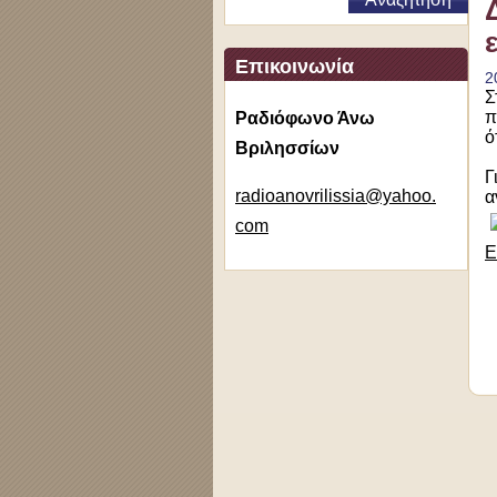
Επικοινωνία
2
Σ
π
Ραδιόφωνο Άνω
ό
Βριλησσίων
Γ
radioano
vrilissi
a@yahoo.
α
com
Ε