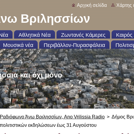
Αρχική σελίδα
Χάρτης 
νω Βριλησσίων
Νέα
Αθλητικά Νέα
Ζωντανές Κάμερες
Καιρός 
Μουσικά νέα
Περιβάλλον-Πυρασφάλεια
Πολιτισ
ήσσια και όχι μόνο
Ραδιόφωνο Άνω Βριλησσίων, Ano Vrilissia Radio
>
Δήμος Βρ
πολιτιστικών εκδηλώσεων έως 31 Αυγούστου