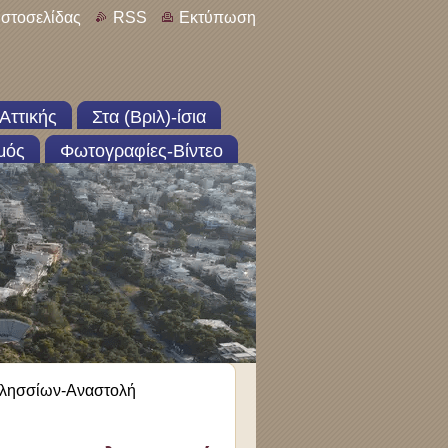
ιστοσελίδας
RSS
Εκτύπωση
Αττικής
Στα (Βριλ)-ίσια
μός
Φωτογραφίες-Βίντεο
ιλησσίων-Αναστολή