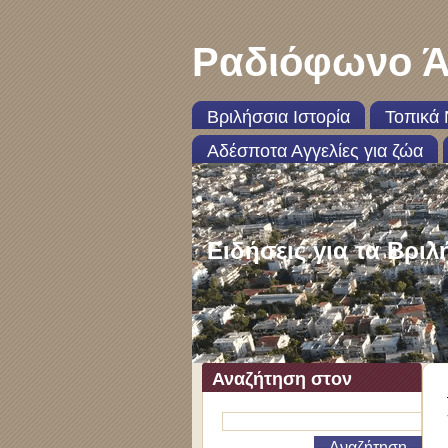
Ραδιόφωνο Ά
Βριλήσσια Ιστορία
Τοπικά 
Αδέσποτα Αγγελίες για ζώα
Ειδήσεις για τα Βριλ
Αναζήτηση στον
ιστότοπο