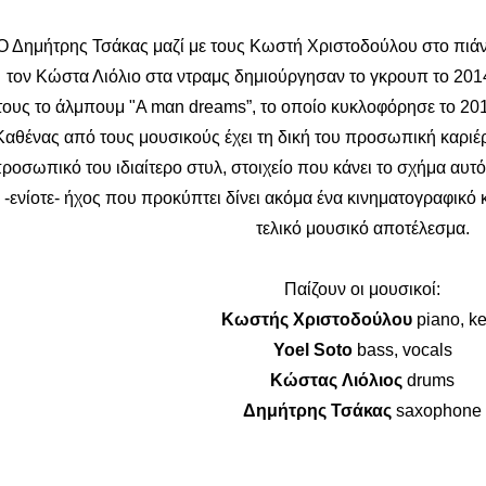
Ο Δημήτρης Τσάκας μαζί με τους Κωστή Χριστοδούλου στο πιάν
τον Κώστα Λιόλιο στα ντραμς δημιούργησαν το γκρουπ το 2014
τους το άλμπουμ "A mαn dreams”, το οποίο κυκλοφόρησε το 20
Καθένας από τους μουσικούς έχει τη δική του προσωπική καριέρ
ροσωπικό του ιδιαίτερο στυλ, στοιχείο που κάνει το σχήμα αυτό
-ενίοτε- ήχος που προκύπτει δίνει ακόμα ένα κινηματογραφικό
τελικό μουσικό αποτέλεσμα.
Παίζουν οι μουσικοί:
Κωστής
Χριστοδούλου
piano, k
Yoel Soto
bass, vocals
Κώστας
Λιόλιος
drums
Δημήτρης
Τσάκας
saxophone