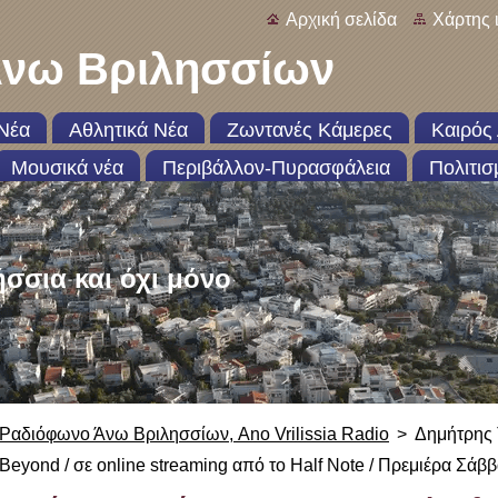
Αρχική σελίδα
Χάρτης 
νω Βριλησσίων
Νέα
Αθλητικά Νέα
Ζωντανές Κάμερες
Καιρός 
Μουσικά νέα
Περιβάλλον-Πυρασφάλεια
Πολιτισ
ήσσια και όχι μόνο
Ραδιόφωνο Άνω Βριλησσίων, Ano Vrilissia Radio
>
Δημήτρης 
Beyond / σε online streaming από το Half Note / Πρεμιέρα Σάββ