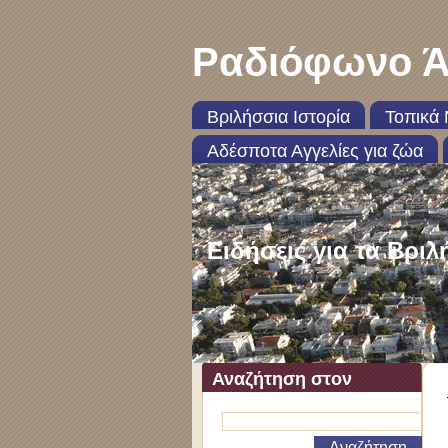
Ραδιόφωνο Ά
Βριλήσσια Ιστορία
Τοπικά 
Αδέσποτα Αγγελίες για ζώα
Ειδήσεις για τα Βριλ
Αναζήτηση στον
ιστότοπο