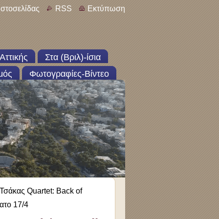
ιστοσελίδας
RSS
Εκτύπωση
Αττικής
Στα (Βριλ)-ίσια
μός
Φωτογραφίες-Βίντεο
Τσάκας Quartet: Back of
ατο 17/4