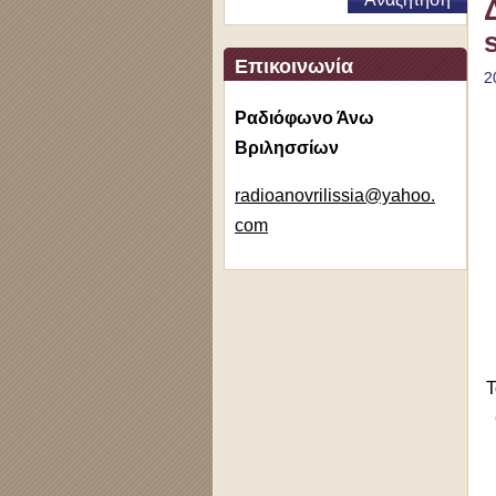
Επικοινωνία
2
Ραδιόφωνο Άνω
Βριλησσίων
radioano
vrilissi
a@yahoo.
com
Τ