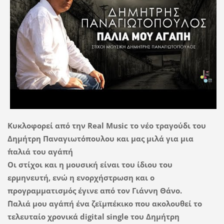
Κυκλοφορεί από την Real Music το νέο τραγούδι του
Δημήτρη Παναγιωτόπουλου και μας μιλά για μια
΄΄παλιά του αγάπη΄΄
Οι στίχοι και η μουσική είναι του ίδιου του
ερμηνευτή, ενώ η ενορχήστρωση και ο
προγραμματισμός έγινε από τον Γιάννη Θάνο.
΄΄Παλιά μου αγάπη΄΄ ένα ζεϊμπέκικο που ακολουθεί το
τελευταίο χρονικά digital single του Δημήτρη