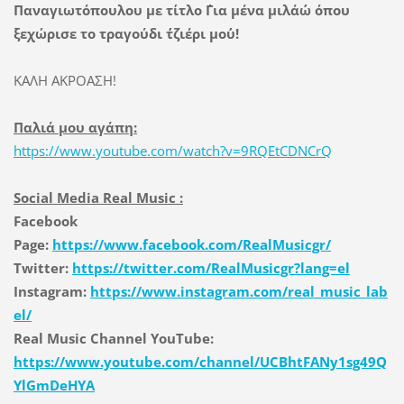
Παναγιωτόπουλου με τίτλο ΄΄Για μένα μιλάω΄΄ όπου
ξεχώρισε το τραγούδι ΄΄τζιέρι μου΄΄!
ΚΑΛΗ ΑΚΡΟΑΣΗ!
Παλιά μου αγάπη:
https://www.youtube.com/watch?v=9RQEtCDNCrQ
Social Media Real Music :
Facebook
Page:
https://www.facebook.com/RealMusicgr/
Twitter:
https://twitter.com/RealMusicgr?lang=el
Instagram:
https://www.instagram.com/real_music_lab
el/
Real Music Channel YouTube:
https://www.youtube.com/channel/UCBhtFANy1sg49Q
YlGmDeHYA