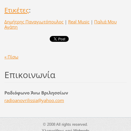
Ετικέτες
:
Δημήτρης Παναγιωτόπουλος
|
Real Music
|
Παλιά Μου
Αγάπη
« Πίσω
Επικοινωνία
Ραδιόφωνο Άνω Βριλησσίων
radioano
vrilissi
a@yahoo.
com
© 2008 All rights reserved.
Υλοποιήθηκε από
Webnode