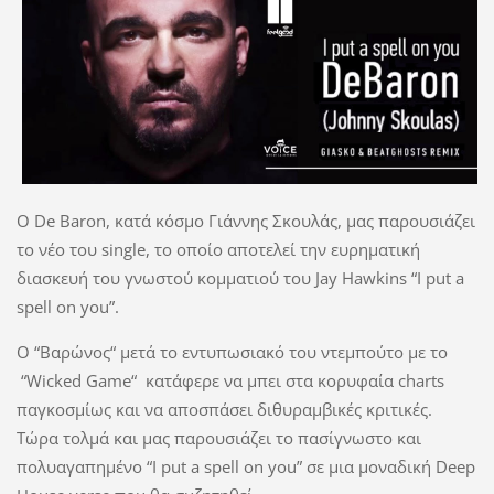
Ο
De
Baron
, κατά κόσμο Γιάννης Σκουλάς, μας παρουσιάζει
το νέο του
single
, το οποίο αποτελεί την ευρηματική
διασκευή του γνωστού κομματιού του
Jay
Hawkins
“
I
put
a
spell
on
you
”.
O
“
B
αρώνος
“ μετά το εντυπωσιακό του ντεμπούτο με τ
o
“
Wicked Game
“ κατάφερε να μπει στα κορυφαία
charts
παγκοσμίως και να αποσπάσει διθυραμβικές κριτικές.
Τώρα τολμά και μας παρουσιάζει το πασίγνωστο και
πολυαγαπημένο “
I
put
a
spell
on
you
” σε μια μοναδική
Dee
p