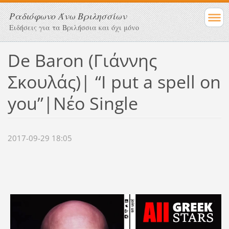
Ραδιόφωνο Άνω Βριλησσίων
Ειδήσεις για τα Βριλήσσια και όχι μόνο
De Baron (Γιάννης
Σκουλάς)| “I put a spell on
you”|Νέο Single
2017-09-29 18:05