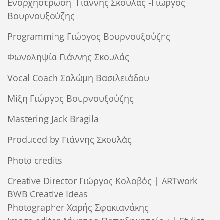
Ενορχήστρωση Γιάννης Σκουλάς -Γιώργος
Βουρνουξούζης
Programming
Γιώργος Βουρνουξούζης
Φωνοληψία Γιάννης Σκουλάς
Vocal Coach Σαλώμη Βασιλειάδου
Mi
ξη Γιώργος Βουρνουξούζης
Mastering Jack Bragila
Produced by
Γιάννης
Σκουλάς
Photo credits
Creative Director Γιώργος Κολοβός | ARTwork
BWB Creative Ideas
Photographer Χαρής Σφακιανάκης