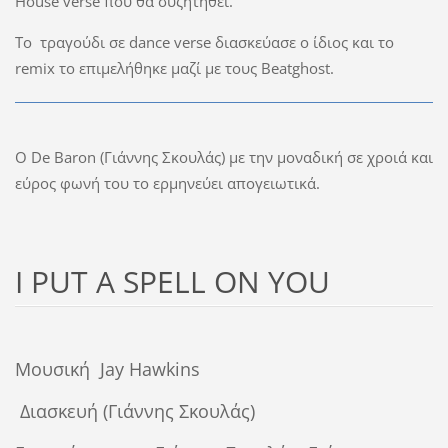
House verse
που θα συζητηθεί.
Το τραγούδι σε
dance verse
διασκεύασε ο ίδιος και το
remix
το επιμελήθηκε μαζί με τους
Beatghost
.
Ο
De
Baron
(Γιάννης Σκουλάς) με την μοναδική σε χροιά και
εύρος φωνή του το ερμηνεύει απογειωτικά.
I PUT A SPELL ON YOU
M
ουσική
Jay
Hawkins
Διασκευή (Γιάννης Σκουλάς)