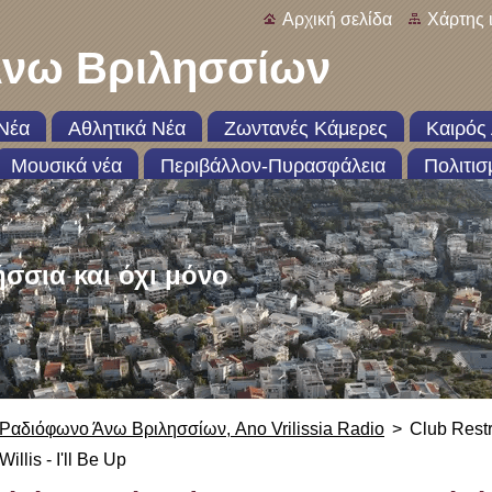
Αρχική σελίδα
Χάρτης 
νω Βριλησσίων
Νέα
Αθλητικά Νέα
Ζωντανές Κάμερες
Καιρός 
Μουσικά νέα
Περιβάλλον-Πυρασφάλεια
Πολιτισ
ήσσια και όχι μόνο
Ραδιόφωνο Άνω Βριλησσίων, Ano Vrilissia Radio
>
Club Rest
Willis - I'll Be Up