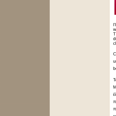
I
w
T
d
c
C
u
b
Τ
M
έ
π
π