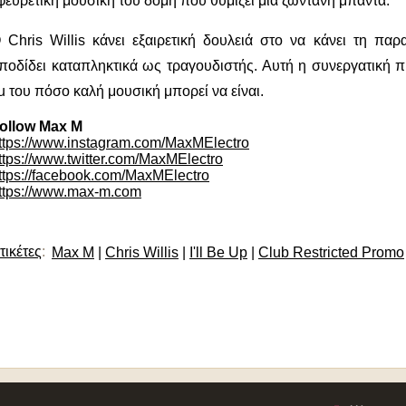
φευρετική μουσική του δομή που θυμίζει μια ζωντανή μπάντα.
 Chris Willis κάνει εξαιρετική δουλειά στο να κάνει τη π
ποδίδει καταπληκτικά ως τραγουδιστής.
Αυτή η συνεργατική π
u του πόσο καλή μουσική μπορεί να είναι.
ollow Max M
ttps://www.instagram.com/MaxMElectro
ttps://www.twitter.com/MaxMElectro
ttps://facebook.com/MaxMElectro
ttps://www.max-m.com
τικέτες
:
Max M
|
Chris Willis
|
I'll Be Up
|
Club Restricted Promo