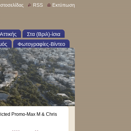
ιστοσελίδας
RSS
Εκτύπωση
Αττικής
Στα (Βριλ)-ίσια
μός
Φωτογραφίες-Βίντεο
ricted Promo-Max M & Chris