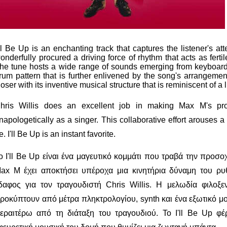
'll Be Up is an enchanting track that captures the listener's at
onderfully procured a driving force of rhythm that acts as fertile
he tune hosts a wide range of sounds emerging from keyboard
rum pattern that is further enlivened by the song's arrangemen
loser with its inventive musical structure that is reminiscent of a 
hris Willis does an excellent job in making Max M's pr
napologetically as a singer. This collaborative effort arouses
e. I'll Be Up is an instant favorite.
ο I'll Be Up είναι ένα μαγευτικό κομμάτι που τραβά την προσ
ax M έχει αποκτήσει υπέροχα μια κινητήρια δύναμη του ρυ
δαφος για τον τραγουδιστή Chris Willis.
Η μελωδία φιλοξε
ροκύπτουν από μέτρα πληκτρολογίου, synth και ένα εξωτικό μ
εραιτέρω από τη διάταξη του τραγουδιού.
Το I'll Be Up φέ