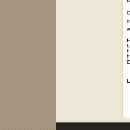
ε
Ο
α
v
F
h
h
h
h
Ε