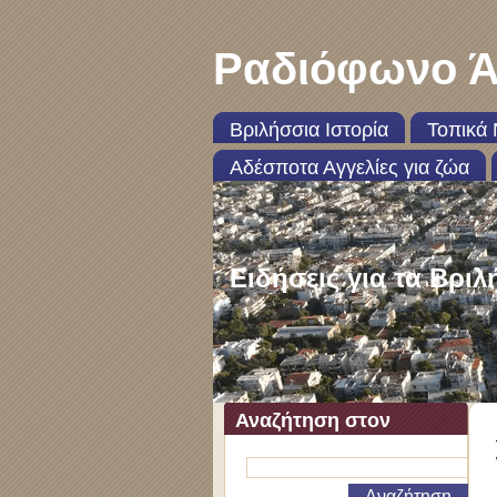
Ραδιόφωνο Ά
Βριλήσσια Ιστορία
Τοπικά 
Αδέσποτα Αγγελίες για ζώα
Ειδήσεις για τα Βριλ
Αναζήτηση στον
ιστότοπο