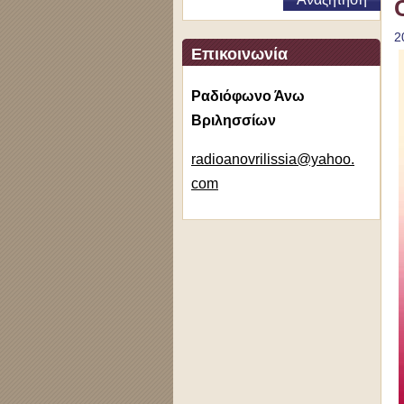
2
Επικοινωνία
Ραδιόφωνο Άνω
Βριλησσίων
radioano
vrilissi
a@yahoo.
com