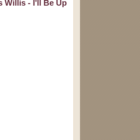
illis - I'll Be Up