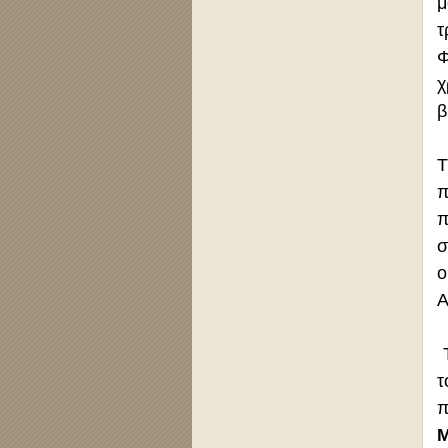
μ
τ
Φ
χ
β
Τ
π
π
σ
ο
Α
Τ
τ
π
Μ