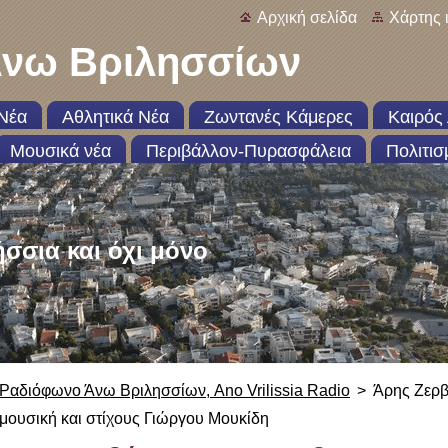
Αρχική σελίδα
Χάρτης 
νω Βριλησσίων
Νέα
Αθλητικά Νέα
Ζωντανές Κάμερες
Καιρός 
Μουσικά νέα
Περιβάλλον-Πυρασφάλεια
Πολιτισ
ήσσια και όχι μόνο
Ραδιόφωνο Άνω Βριλησσίων, Ano Vrilissia Radio
>
Άρης Ζερβ
μουσική και στίχους Γιώργου Μουκίδη