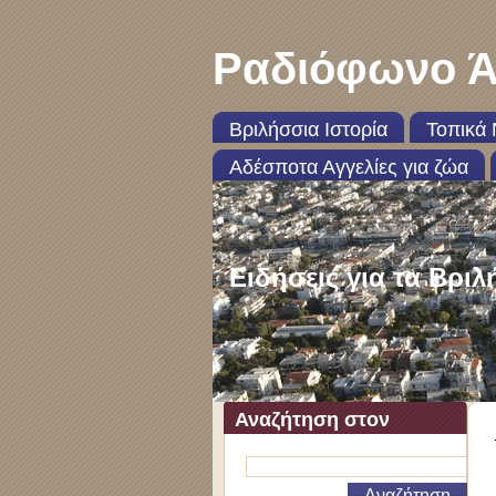
Ραδιόφωνο Ά
Βριλήσσια Ιστορία
Τοπικά 
Αδέσποτα Αγγελίες για ζώα
Ειδήσεις για τα Βριλ
Αναζήτηση στον
ιστότοπο