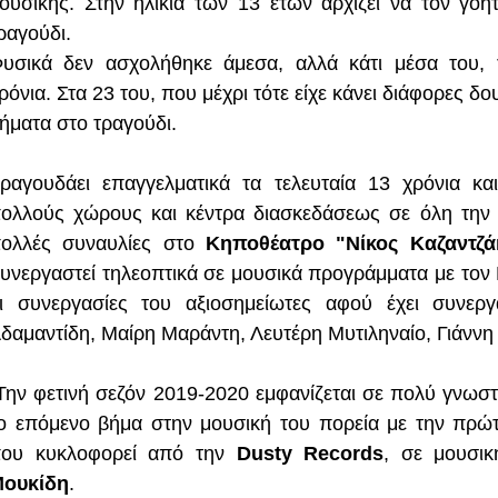
ουσικής. Στην ηλικία των 13 ετών αρχίζει να τον γοητ
ραγούδι.
υσικά δεν ασχολήθηκε άμεσα, αλλά κάτι μέσα του, 
ρόνια. Στα 23 του, που μέχρι τότε είχε κάνει διάφορες δο
ήματα στο τραγούδι.
ραγουδάει επαγγελματικά τα τελευταία 13 χρόνια κα
ολλούς χώρους και κέντρα διασκεδάσεως σε όλη την 
ολλές συναυλίες στο
Κηποθέατρο "Νίκος Καζαντζά
υνεργαστεί τηλεοπτικά σε μουσικά προγράμματα με τον 
ι συνεργασίες του αξιοσημείωτες αφού έχει συνερ
δαμαντίδη, Μαίρη Μαράντη, Λευτέρη Μυτιληναίο, Γιάννη 
ην φετινή σεζόν 2019-2020 εμφανίζεται σε πολύ γνωστό
ο επόμενο βήμα στην μουσική του πορεία με την πρώτ
ου κυκλοφορεί από την
Dusty
Records
, σε μουσι
ουκίδη
.