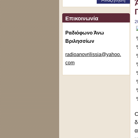
Επικοινωνία
2
Ραδιόφωνο Άνω
Βριλησσίων
radioano
vrilissi
a@yahoo.
com
δ
α