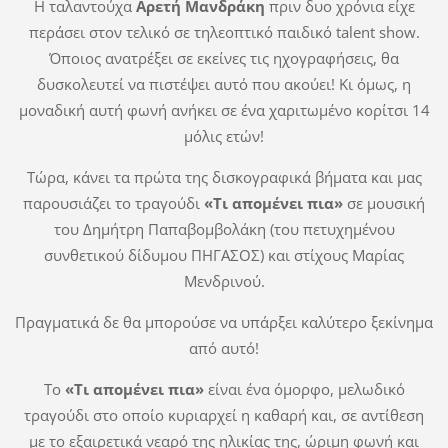
Η ταλαντούχα
Αρετή Μανδράκη
πριν δυο χρόνια είχε
περάσει στον τελικό σε τηλεοπτικό παιδικό talent show.
Όποιος ανατρέξει σε εκείνες τις ηχογραφήσεις, θα
δυσκολευτεί να πιστέψει αυτό που ακούει! Κι όμως, η
μοναδική αυτή φωνή ανήκει σε ένα χαριτωμένο κορίτσι 14
μόλις ετών!
Τώρα, κάνει τα πρώτα της δισκογραφικά βήματα και μας
παρουσιάζει το τραγούδι
«Τι απομένει πια»
σε μουσική
του Δημήτρη Παπαβομβολάκη (του πετυχημένου
συνθετικού δίδυμου ΠΗΓΑΣΟΣ) και στίχους Μαρίας
Μενδρινού.
Πραγματικά δε θα μπορούσε να υπάρξει καλύτερο ξεκίνημα
από αυτό!
Το
«Τι απομένει πια»
είναι ένα όμορφο, μελωδικό
τραγούδι στο οποίο κυριαρχεί η καθαρή και, σε αντίθεση
με το εξαιρετικά νεαρό της ηλικίας της, ώριμη φωνή και