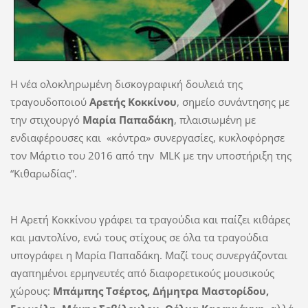
Η νέα ολοκληρωμένη δισκογραφική δουλειά της
τραγουδοποιού
Αρετής Κοκκίνου
, σημείο συνάντησης με
την στιχουργό
Μαρία Παπαδάκη
, πλαισιωμένη με
ενδιαφέρουσες και
«κόντρα» συνεργασίες,
κυκλοφόρησε
τον Μάρτιο του 2016 από την
MLK με την υποστήριξη της
“Κιθαρωδίας”.
Η Αρετή Κοκκίνου γράφει τα τραγούδια και παίζει κιθάρες
και μαντολίνο, ενώ τους στίχους σε όλα τα τραγούδια
υπογράφει η Μαρία Παπαδάκη. Μαζί τους συνεργάζονται
αγαπημένοι ερμηνευτές από διαφορετικούς μουσικούς
χώρους:
Μπάμπης Τσέρτος, Δήμητρα Μαστορίδου,