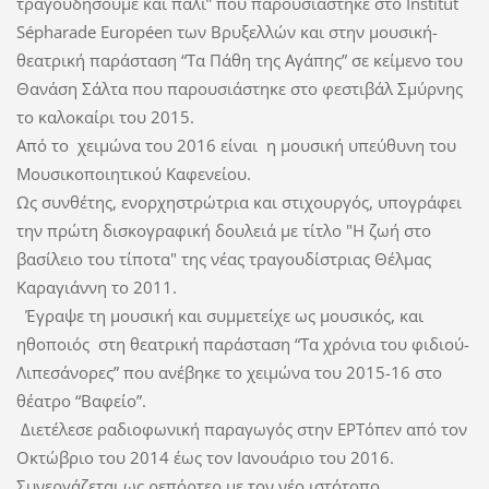
τραγουδήσουμε και πάλι” που παρουσιάστηκε στο Institut
Sépharade Européen των Βρυξελλών και στην μουσική-
θεατρική παράσταση “Τα Πάθη της Αγάπης” σε κείμενο του
Θανάση Σάλτα που παρουσιάστηκε στο φεστιβάλ Σμύρνης
το καλοκαίρι του 2015.
Από το
χειμώνα του 2016 είναι
η μουσική υπεύθυνη του
Μουσικοποιητικού Καφενείου.
Ως συνθέτης, ενορχηστρώτρια και στιχουργός, υπογράφει
την πρώτη δισκογραφική δουλειά με τίτλο "Η ζωή στο
βασίλειο του τίποτα" της νέας τραγουδίστριας Θέλμας
Καραγιάννη το 2011.
Έγραψε τη μουσική και συμμετείχε ως μουσικός, και
ηθοποιός
στη θεατρική παράσταση “Τα χρόνια του φιδιού-
Λιπεσάνορες” που ανέβηκε το χειμώνα του 2015-16 στο
θέατρο “Βαφείο”.
Διετέλεσε ραδιοφωνική παραγωγός στην ΕΡΤόπεν από τον
Οκτώβριο του 2014 έως τον Ιανουάριο του 2016.
Συνεργάζεται ως ρεπόρτερ με τον νέο ιστότοπο