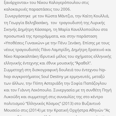
ξανάρχονται» του Νίκου Καλογερόπουλου στις
καλοκαιρινές παραστάσεις του 2006.
Συνεργάστηκε
με τον Κώστα Μάντζιο, την Καίτη Κουλλιά,
τη Γεωργία Βεληβασάκη,
τον
τραγουδιστή της Λυρικής
Σκηνής Δημήτρη Κάσσαρη, τη Μαρία Κανελλοπούλου στα
προσωπικά της προγράμματα, και στην παράσταση
«Υποθέσεις Γυναικών» με την Πένυ Ξενάκη. Επίσης με τους
νέους τραγουδιστές Πάνο Λαμπρίδη, Δημήτρη Ερατεινό και
Νίκο Καρακαλπάκη Ιδρυτικό μέλος του σχήματος ελληνικής
ελληνικής έντεχνης και έθνικ μουσικής “Άραθελ”.
Συμμετοχή στη δισκογραφική δουλειά του έντεχνου hip-
hop συγκροτήματος Soul Destiny με ερμηνευτές, μεταξύ
των άλλων, την Πόπη Αστεριάδη την Σοφία Παπάζογλου
και τον Γιάννη Λεκόπουλο. Συνεργασία με τη συνθέτη Πηγή
Λυκούδη και συμμετοχή στις συναυλίες της στο κέντρο
πολιτισμού “Ελληνικός Κόσμος” (2013) στο Βυζαντινό
Μουσείο στις (2014) με την Κρατική Ορχήστρα Αθηνών “Ας