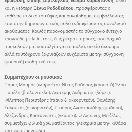
Ερωφίλη, Μάκης Σεβίλογλου, Θέλμα Καραγιάννη
, αλλά
και η νεότερη
Ξένια Ροδοθεάτου
, προσφέροντας ο
καθένας το δικό του ύφος και συναίσθημα, συμβάλλοντας
έτσι στην δημιουργία ενός πολύ ενδιαφέροντος συνολικού
ακούσματος. Κοινός παρονομαστής το σύγχρονο έντεχνο
τραγούδι, με
latin
,
rock
, έως ρετρό επιρροές, που αρχικά
προκαλούν μια νοσταλγία για το παλιό, οικείο άκουσμα
αλλά ταυτόχρονα ξαφνιάζουν ευχάριστα με την σύγχρονη
(μουσική) αισθητική τους.
Συμμετέχουν οι μουσικοί:
Πάρης Μαμμάς (κλαρινέτο),
Νίκος Ρούσσ
o
ς (κρουστά) Έλσα
Παπέλη (βιολοντσέλο), Λευτέρης Ανδριώτης (λύρες),
Φίλιππος Περιστέρης (πιάνο & ακκορντεόν), Θανάσης
Σολούκος (ακκορντεόν), Σταύρος Αναστασιάδης (μπάσσο),
Αλέξανδρος Καστανιώτης (γκάιντα).
Ο Αντώνης Μιτζέλος
συμμετέχει φιλικά χρωματίζοντας ηλεκτρικά με την κιθάρα
του
δύο τραγούδια.