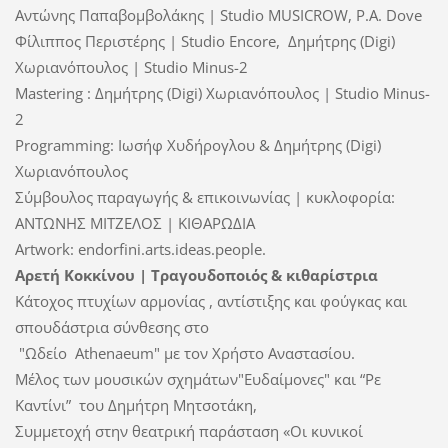
Αντώνης Παπαβομβολάκης |
Studio
MUSICROW
, P.A. Dove
Φίλιππος Περιστέρης | Studio
Encore
,
Δημήτρης (D
igi
)
Χωριανόπουλος | Studio
Minus
-2
Mastering
: Δημήτρης (D
igi
) Χωριανόπουλος | Studio
Minus
-
2
Programming: Ιωσήφ Χυδήρογλου &
Δημήτρης (D
igi
)
Χωριανόπουλος
Σύμβουλος παραγωγής & επικοινωνίας | κυκλοφορία:
ΑΝΤΩΝΗΣ ΜΙΤΖΕΛΟΣ | ΚΙΘΑΡΩΔΙΑ
Artwork: endorfini.arts.ideas.people.
Αρετή
Κοκκίνου
|
Τραγουδοποιός
&
κιθαρίστρια
Κάτοχος πτυχίων αρμονίας , αντίστιξης και φούγκας και
σπουδάστρια σύνθεσης στο
"Ωδείο
Athenaeum" με τον Χρήστο Αναστασίου.
Μέλος των μουσικών σχημάτων"Ευδαίμονες" και “Ρε
Καντίνι”
του Δημήτρη Μητσοτάκη,
Συμμετοχή στην θεατρική παράσταση «Οι κυνικοί