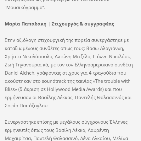
“Μουσικόγραμμα”.
Μαρία Παπαδάκη | Στιχουργός & συγγραφέας
Στην αξιόλογη στιχουργική της πορεία συνεργάστηκε με
καταξιωμένους συνθέτες όπως τους: Βάσω Αλαγιάννη,
Χρήστο Νικολόπουλο, Αντώνη Μιτζέλο, Γιάννη Νικολάου,
Ζωή Τηγανούρια κά, με τον τον Ελληνοαμερικανό συνθέτη
Daniel Alcheh, γράφοντας στίχους για 4 τραγούδια που
ακούστηκαν στο soundtrack της ταινίας «Τhe trouble with
Bliss» (διάκριση σε Hollywood Media
A
wards) και που
ερμήνευσαν οι Βασίλης Λέκκας, Παντελής Θαλασσινός και
Σοφία Παπάζογλου.
Συνεργάστηκε επίσης με μεγάλους σύγχρονους Έλληνες
ερμηνευτές όπως τους Βασίλη Λέκκα, Λαυρέντη
Μαχαιρίτσα, Παντελή Θαλασσινό, Λένα Αλκαίου, Μελίνα