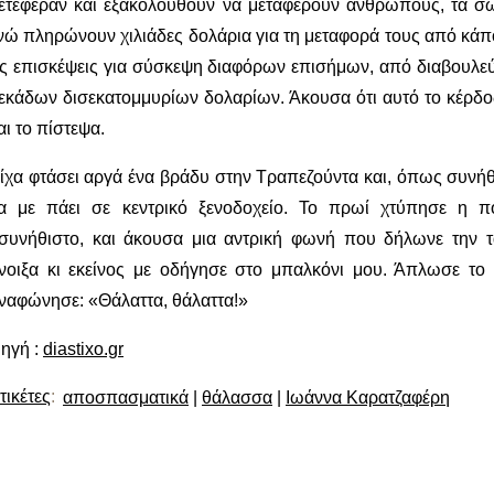
ετέφεραν και εξακολουθούν να μεταφέρουν ανθρώπους, τα σω
νώ πληρώνουν χιλιάδες δολάρια για τη μεταφορά τους από κάπο
ις επισκέψεις για σύσκεψη διαφόρων επισήμων, από διαβουλεύ
εκάδων δισεκατομμυρίων δολαρίων. Άκουσα ότι αυτό το κέρδος
αι το πίστεψα.
ίχα φτάσει αργά ένα βράδυ στην Τραπεζούντα και, όπως συνήθω
α με πάει σε κεντρικό ξενοδοχείο. Το πρωί χτύπησε η 
συνήθιστο, και άκουσα μια αντρική φωνή που δήλωνε την τα
νοιξα κι εκείνος με οδήγησε στο μπαλκόνι μου. Άπλωσε το 
ναφώνησε: «Θάλαττα, θάλαττα!»
ηγή :
diastixo.gr
τικέτες
:
αποσπασματικά
|
θάλασσα
|
Ιωάννα Καρατζαφέρη