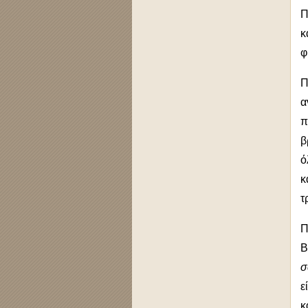
Π
κ
φ
Π
α
π
β
ό
κ
τ
Π
Β
σ
ε
κ