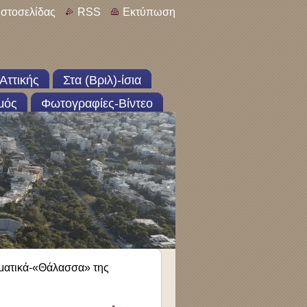
ιστοσελίδας
RSS
Εκτύπωση
Αττικής
Στα (Βριλ)-ίσια
μός
Φωτογραφίες-Βίντεο
ατικά-«Θάλασσα» της