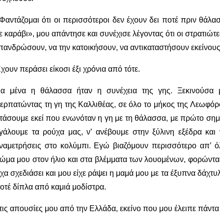
Φαντάζομαι ότι οι περισσότεροι δεν έχουν δει ποτέ πριν θάλ
ε καράβι», μου απάντησε και συνέχισε λέγοντας ότι οι στρατιώτε
πανδρώσουν, να την κατοικήσουν, να αντικαταστήσουν εκείνου
χουν περάσει είκοσι έξι χρόνια από τότε.
ια μένα η θάλασσα ήταν η συνέχεια της γης. Ξεκινούσα μ
ερπατώντας τη γη της Καλλιθέας, σε όλο το μήκος της Λεωφόρ
τάσουμε εκεί που ενωνόταν η γη με τη θάλασσα, με πρώτο σημ
γάλουμε τα ρούχα μας, ν’ ανέβουμε στην ξύλινη εξέδρα και ν
ναμετρήσεις στο κολύμπι. Εγώ βιαζόμουν περισσότερο απ’ 
ώμα μου στον ήλιο και στα βλέμματα των λουομένων, φορώντα
ίχα σχεδιάσει και μου είχε ράψει η μαμά μου με τα έξυπνα δάχτυλά
οτέ δίπλα από καμιά μοδίστρα.
τις απουσίες μου από την Ελλάδα, εκείνο που μου έλειπε πάντα