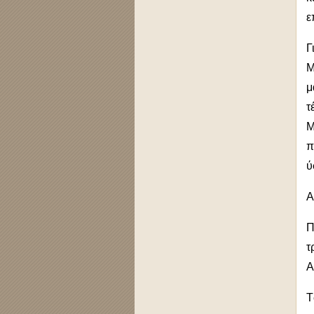
ε
Γ
Μ
μ
τ
Μ
π
ύ
Α
Π
τ
Α
Τ