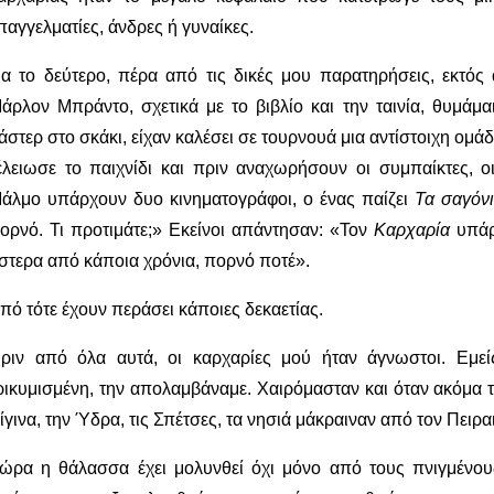
παγγελματίες, άνδρες ή γυναίκες.
ια το δεύτερο, πέρα από τις δικές μου παρατηρήσεις, εκτό
άρλον Μπράντο, σχετικά με το βιβλίο και την ταινία, θυμάμα
άστερ στο σκάκι, είχαν καλέσει σε τουρνουά μια αντίστοιχη ομ
έλειωσε το παιχνίδι και πριν αναχωρήσουν οι συμπαίκτες, ο
άλμο υπάρχουν δυο κινηματογράφοι, ο ένας παίζει
Τα σαγόνι
ορνό. Τι προτιμάτε;» Εκείνοι απάντησαν: «Τον
Καρχαρία
υπάρ
στερα από κάποια χρόνια, πορνό ποτέ».
πό τότε έχουν περάσει κάποιες δεκαετίας.
ριν από όλα αυτά, οι καρχαρίες μού ήταν άγνωστοι. Εμε
ρικυμισμένη, την απολαμβάναμε. Χαιρόμασταν και όταν ακόμα τ
ίγινα, την Ύδρα, τις Σπέτσες, τα νησιά μάκραιναν από τον Πειρα
ώρα η θάλασσα έχει μολυνθεί όχι μόνο από τους πνιγμένο