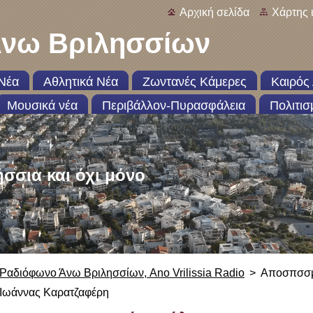
Αρχική σελίδα
Χάρτης 
νω Βριλησσίων
Νέα
Αθλητικά Νέα
Ζωντανές Κάμερες
Καιρός 
Μουσικά νέα
Περιβάλλον-Πυρασφάλεια
Πολιτισ
ήσσια και όχι μόνο
Ραδιόφωνο Άνω Βριλησσίων, Ano Vrilissia Radio
>
Αποσπσσμ
Ιωάννας Καρατζαφέρη