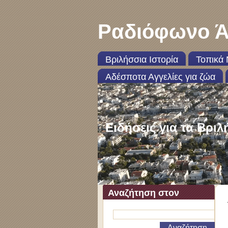
Ραδιόφωνο Ά
Βριλήσσια Ιστορία
Τοπικά 
Αδέσποτα Αγγελίες για ζώα
Ειδήσεις για τα Βριλ
Αναζήτηση στον
ιστότοπο