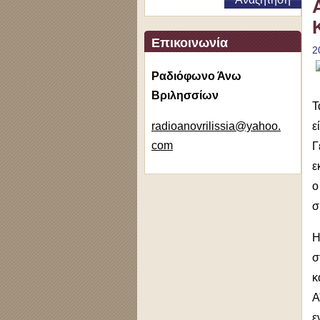
Επικοινωνία
2
Ραδιόφωνο Άνω
Βριλησσίων
Τ
radioano
vrilissi
a@yahoo.
ε
com
Γ
ε
ο
σ
Η
σ
κ
Α
ε