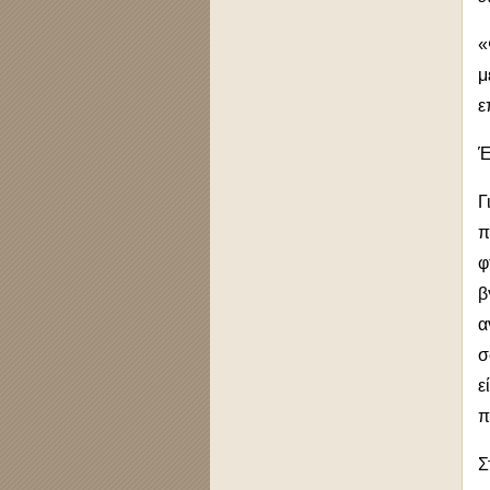
«
μ
ε
Έ
Γ
π
φ
β
α
σ
ε
π
Σ