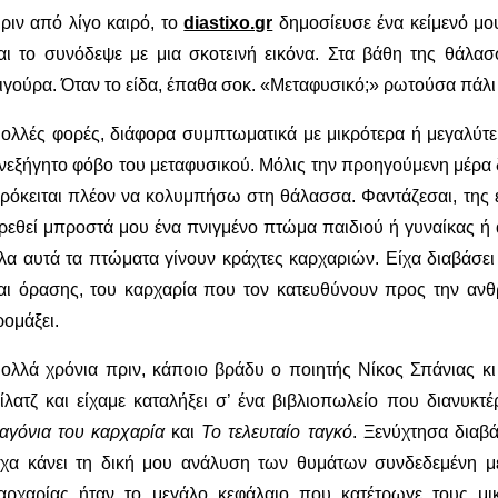
ριν από λίγο καιρό, το
diastixo.gr
δημοσίευσε ένα κείμενό μου
αι το συνόδεψε με μια σκοτεινή εικόνα. Στα βάθη της θάλα
ιγούρα. Όταν το είδα, έπαθα σοκ. «Μεταφυσικό;» ρωτούσα πάλι 
ολλές φορές, διάφορα συμπτωματικά με μικρότερα ή μεγαλύτ
νεξήγητο φόβο του μεταφυσικού. Μόλις την προηγούμενη μέρα 
ρόκειται πλέον να κολυμπήσω στη θάλασσα. Φαντάζεσαι, της έ
ρεθεί μπροστά μου ένα πνιγμένο πτώμα παιδιού ή γυναίκας 
λα αυτά τα πτώματα γίνουν κράχτες καρχαριών. Είχα διαβάσει 
αι όρασης, του καρχαρία που τον κατευθύνουν προς την ανθ
ρομάξει.
ολλά χρόνια πριν, κάποιο βράδυ ο ποιητής Νίκος Σπάνιας κι 
ίλατζ και είχαμε καταλήξει σ’ ένα βιβλιοπωλείο που διανυκτέ
αγόνια του καρχαρία
και
Το τελευταίο ταγκό
. Ξενύχτησα διαβ
ίχα κάνει τη δική μου ανάλυση των θυμάτων συνδεδεμένη μ
αρχαρίας ήταν το μεγάλο κεφάλαιο που κατέτρωγε τους μι