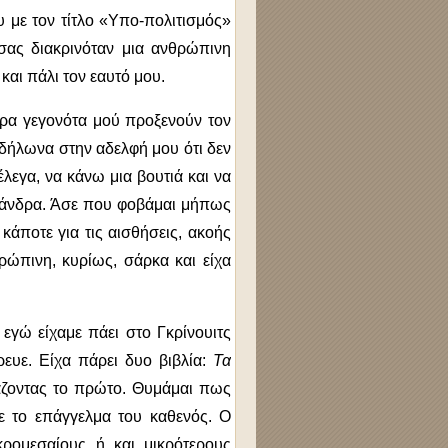
 με τον τίτλο «Υπο-πολιτισμός»
σσας διακρινόταν μια ανθρώπινη
και πάλι τον εαυτό μου.
ερα γεγονότα μού προξενούν τον
δήλωνα στην αδελφή μου ότι δεν
λεγα, να κάνω μια βουτιά και να
ή άνδρα. Άσε που φοβάμαι μήπως
κάποτε για τις αισθήσεις, ακοής
ρώπινη, κυρίως, σάρκα και είχα
εγώ είχαμε πάει στο Γκρίνουιτς
ρευε. Είχα πάρει δυο βιβλία:
Τα
άζοντας το πρώτο. Θυμάμαι πως
ε το επάγγελμα του καθενός. Ο
κρομεσαίους ή και μικρότερους