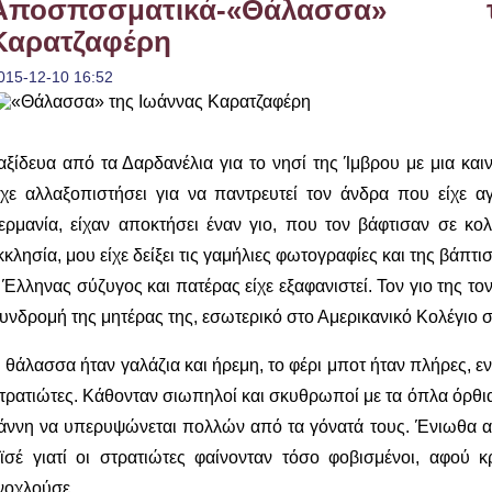
Αποσπσσματικά-«Θάλασσα»
Καρατζαφέρη
015-12-10 16:52
αξίδευα από τα Δαρδανέλια για το νησί της Ίμβρου με μια και
ίχε αλλαξοπιστήσει για να παντρευτεί τον άνδρα που είχε α
ερμανία, είχαν αποκτήσει έναν γιο, που τον βάφτισαν σε κ
κκλησία, μου είχε δείξει τις γαμήλιες φωτογραφίες και της βάπτισ
 Έλληνας σύζυγος και πατέρας είχε εξαφανιστεί. Τον γιο της τον ε
υνδρομή της μητέρας της, εσωτερικό στο Αμερικανικό Κολέγιο
 θάλασσα ήταν γαλάζια και ήρεμη, το φέρι μποτ ήταν πλήρες, ε
τρατιώτες. Κάθονταν σιωπηλοί και σκυθρωποί με τα όπλα όρθια
άννη να υπερυψώνεται πολλών από τα γόνατά τους. Ένιωθα α
ϊσέ γιατί οι στρατιώτες φαίνονταν τόσο φοβισμένοι, αφού 
νοχλούσε.