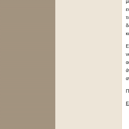
μ
ε
τ
δ
κ
Ε
ν
α
ά
α
Π
Ε