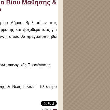
Δια Βίου Μάθησης &
ο
μίου Δήμου Βριλησσίων στις
κφρασης και ψυχοθεραπείας για
α», η οποία θα πραγματοποιηθεί
οσωποκεντρικής Προσέγγισης
σης & Νέας Γενιάς
|
Ελεύθερο