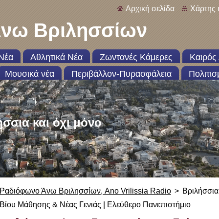
Αρχική σελίδα
Χάρτης 
νω Βριλησσίων
Νέα
Αθλητικά Νέα
Ζωντανές Κάμερες
Καιρός 
Μουσικά νέα
Περιβάλλον-Πυρασφάλεια
Πολιτισ
ήσσια και όχι μόνο
Ραδιόφωνο Άνω Βριλησσίων, Ano Vrilissia Radio
>
Βριλήσσια 
Βίου Μάθησης & Νέας Γενιάς | Ελεύθερο Πανεπιστήμιο