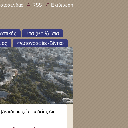
ιστοσελίδας
RSS
Εκτύπωση
Αττικής
Στα (Βριλ)-ίσια
μός
Φωτογραφίες-Βίντεο
|Αντιδημαρχία Παιδείας Δια