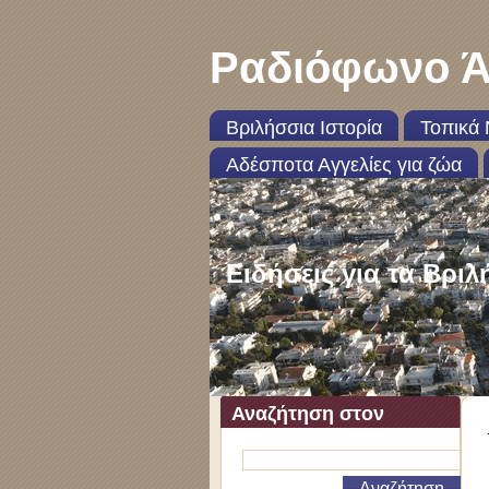
Ραδιόφωνο Ά
Βριλήσσια Ιστορία
Τοπικά 
Αδέσποτα Αγγελίες για ζώα
Ειδήσεις για τα Βριλ
Αναζήτηση στον
ιστότοπο