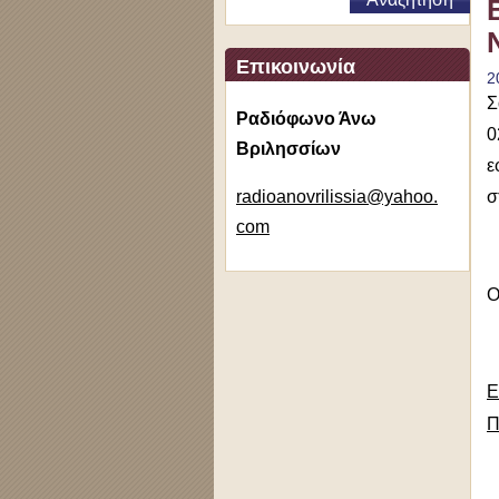
Επικοινωνία
2
Σ
Ραδιόφωνο Άνω
0
Βριλησσίων
ε
radioano
vrilissi
a@yahoo.
σ
com
Ο
Ε
Π